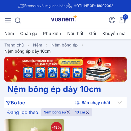
Freeship với mọi đơn hàng
HOTLINE 0Đ: 18002092
0
Nệm
Chăn ga
Phụ kiện
Nội thất
Gối
Khuyến mãi
Trang chủ
Nệm
Nệm bông ép
Nệm bông ép dày 10cm
Nệm bông ép dày 10cm
Bộ lọc
Đang lọc theo:
Nệm bông ép
10 cm
-19%