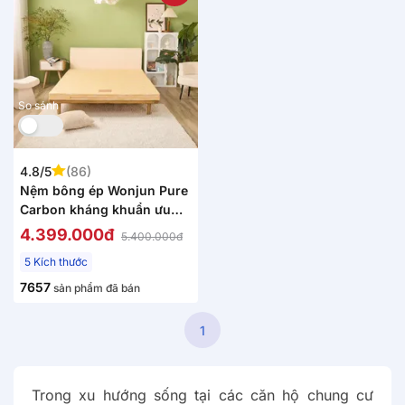
So sánh
4.8/5
(86)
Nệm bông ép Wonjun Pure
Carbon kháng khuẩn ưu
việt dày 10cm gấp 2
4.399.000đ
5.400.000đ
5 Kích thước
7657
sản phẩm đã bán
1
Trong xu hướng sống tại các căn hộ chung cư