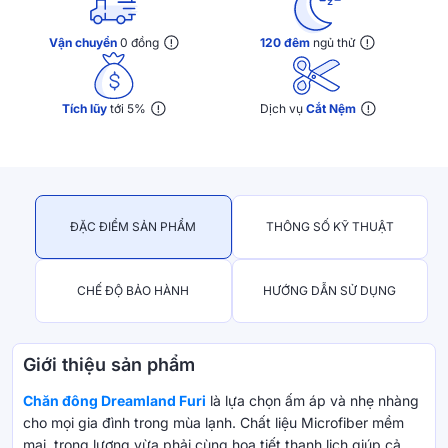
Vận chuyển
0 đồng
120 đêm
ngủ thử
Tích lũy
tới 5%
Dịch vụ
Cắt Nệm
ĐẶC ĐIỂM SẢN PHẨM
THÔNG SỐ KỸ THUẬT
CHẾ ĐỘ BẢO HÀNH
HƯỚNG DẪN SỬ DỤNG
Giới thiệu sản phẩm
Chăn đông Dreamland Furi
là lựa chọn ấm áp và nhẹ nhàng
cho mọi gia đình trong mùa lạnh. Chất liệu Microfiber mềm
mại, trọng lượng vừa phải cùng họa tiết thanh lịch giúp cả