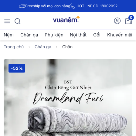
Freeship với mọi đơn hàng
HOTLINE 0Đ: 18002092
0
Nệm
Chăn ga
Phụ kiện
Nội thất
Gối
Khuyến mãi
Trang chủ
Chăn ga
Chăn
-52%