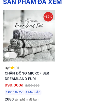
SẢN PHẨM ĐÃ XEM
-52%
So sánh
0/5
(0)
CHĂN ĐÔNG MICROFIBER
DREAMLAND FURI
999.000đ
2.100.000
1 Kích thước
4 Màu sắc
2686
sản phẩm đã bán