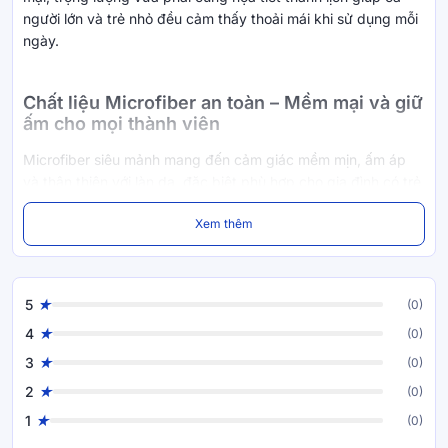
người lớn và trẻ nhỏ đều cảm thấy thoải mái khi sử dụng mỗi
ngày.
Chất liệu Microfiber an toàn – Mềm mại và giữ
ấm cho mọi thành viên
Microfiber siêu mảnh mang đến cảm giác mềm mịn, ấm áp
và thân thiện với làn da, đặc biệt phù hợp cho gia đình có trẻ
nhỏ.
Xem thêm
• Chất liệu mềm mượt, dễ chịu khi tiếp xúc với da
• Dệt dày khít, hạn chế bám bụi tốt cho bé dễ dị ứng
• Trọng lượng nhẹ nhưng giữ nhiệt hiệu quả trong mùa lạnh
• Dễ vệ sinh, nhanh khô và bền màu theo thời gian
5
(0)
4
(0)
3
(0)
2
(0)
1
(0)