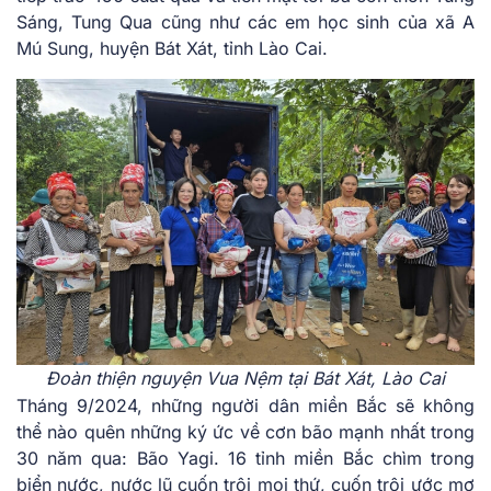
Sáng, Tung Qua cũng như các em học sinh của xã A
Mú Sung, huyện Bát Xát, tỉnh Lào Cai.
Đoàn thiện nguyện Vua Nệm tại Bát Xát, Lào Cai
Tháng 9/2024, những người dân miền Bắc sẽ không
thể nào quên những ký ức về cơn bão mạnh nhất trong
30 năm qua: Bão Yagi. 16 tỉnh miền Bắc chìm trong
biển nước, nước lũ cuốn trôi mọi thứ, cuốn trôi ước mơ