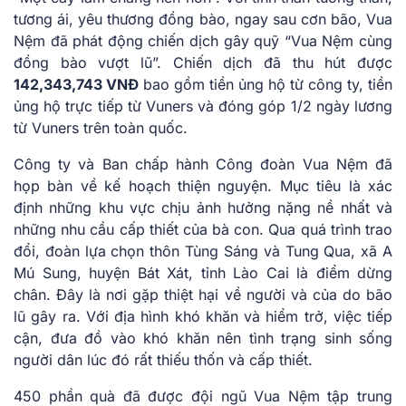
tương ái, yêu thương đồng bào, ngay sau cơn bão, Vua
Nệm đã phát động chiến dịch gây quỹ “Vua Nệm cùng
đồng bào vượt lũ”. Chiến dịch đã thu hút được
142,343,743 VNĐ
bao gồm tiền ủng hộ từ công ty, tiền
ủng hộ trực tiếp từ Vuners và đóng góp 1/2 ngày lương
từ Vuners trên toàn quốc.
Công ty và Ban chấp hành Công đoàn Vua Nệm đã
họp bàn về kế hoạch thiện nguyện. Mục tiêu là xác
định những khu vực chịu ảnh hưởng nặng nề nhất và
những nhu cầu cấp thiết của bà con. Qua quá trình trao
đổi, đoàn lựa chọn thôn Tùng Sáng và Tung Qua, xã A
Mú Sung, huyện Bát Xát, tỉnh Lào Cai là điểm dừng
chân. Đây là nơi gặp thiệt hại về người và của do bão
lũ gây ra. Với địa hình khó khăn và hiểm trở, việc tiếp
cận, đưa đồ vào khó khăn nên tình trạng sinh sống
người dân lúc đó rất thiếu thốn và cấp thiết.
450 phần quà đã được đội ngũ Vua Nệm tập trung