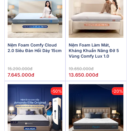
Nệm Foam Comfy Cloud
Nệm Foam Làm Mát,
2.0 Siêu Đàn Hồi Dày 15cm
Kháng Khuẩn Nâng Đỡ 5
Vùng Comfy Lux 1.0
15.290.000đ
19.650.000đ
7.645.000đ
13.650.000đ
-50%
-20%