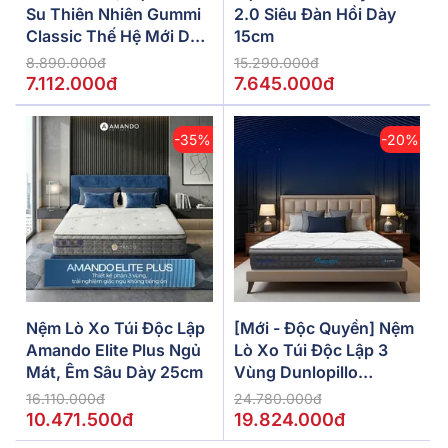
Su Thiên Nhiên Gummi
2.0 Siêu Đàn Hồi Dày
Classic Thế Hệ Mới Dày
15cm
5/10/15cm
8.890.000đ
15.290.000đ
7.112.000đ
7.645.000đ
-35%
-20%
Nệm Lò Xo Túi Độc Lập
[Mới - Độc Quyền] Nệm
Amando Elite Plus Ngủ
Lò Xo Túi Độc Lập 3
Mát, Êm Sâu Dày 25cm
Vùng Dunlopillo
De.Stress Powerful
16.110.000đ
24.780.000đ
10.471.500đ
19.824.000đ