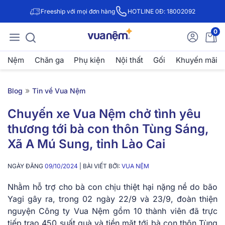
Freeship với mọi đơn hàng
HOTLINE 0Đ: 18002092
0
Nệm
Chăn ga
Phụ kiện
Nội thất
Gối
Khuyến mãi
»
Blog
Tin về Vua Nệm
Chuyến xe Vua Nệm chở tình yêu
thương tới bà con thôn Tùng Sáng,
Xã A Mú Sung, tỉnh Lào Cai
NGÀY ĐĂNG
09/10/2024
| BÀI VIẾT BỞI:
VUA NỆM
Nhằm hỗ trợ cho bà con chịu thiệt hại nặng nề do bão
Yagi gây ra, trong 02 ngày 22/9 và 23/9, đoàn thiện
nguyện Công ty Vua Nệm gồm 10 thành viên đã trực
tiếp trao 450 suất quà và tiền mặt tới bà con thôn Tùng