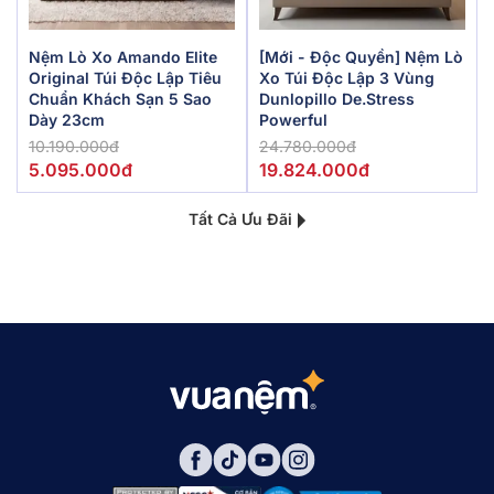
Nệm Lò Xo Amando Elite
[Mới - Độc Quyền] Nệm Lò
Original Túi Độc Lập Tiêu
Xo Túi Độc Lập 3 Vùng
Chuẩn Khách Sạn 5 Sao
Dunlopillo De.Stress
Dày 23cm
Powerful
10.190.000đ
24.780.000đ
5.095.000đ
19.824.000đ
Tất Cả Ưu Đãi