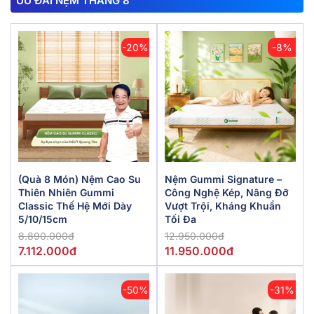
ƯU ĐÃI NỆM THÁNG 8
-20%
-8%
(Quà 8 Món) Nệm Cao Su
Nệm Gummi Signature –
Thiên Nhiên Gummi
Công Nghệ Kép, Nâng Đỡ
Classic Thế Hệ Mới Dày
Vượt Trội, Kháng Khuẩn
5/10/15cm
Tối Đa
8.890.000đ
12.950.000đ
7.112.000đ
11.950.000đ
-50%
-31%