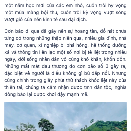
một năm học mới của các em nhỏ, cuốn trôi hy vọng
một mùa màng bội thu, cuốn trôi kỳ vọng vượt sóng
vượt gió của nền kinh tế sau đại dịch.
Cơn bão đi qua đã gây nên sự hoang tàn, đổ nát chưa
từng có trong những thập niên qua, nhiều gia đình, nhà
máy, cơ quan, xí nghiệp bị phá hỏng, hệ thống đường
xá và thông tin liên lạc một số nơi bị tê liệt trong nhiều
ngày, đời sống nhân dân vô cùng khó khăn, khốn đốn.
Những mất mát đau thương do cơn bão số 3 gây ra,
đặc biệt về người là điều không gì bù đắp nổi. Nhưng
cũng chính trong giây phút thử thách khốc liệt này của
thiên tai, chúng ta cảm nhận được tình dân tộc, nghĩa
đồng bào lại được khơi dậy mạnh mẽ.