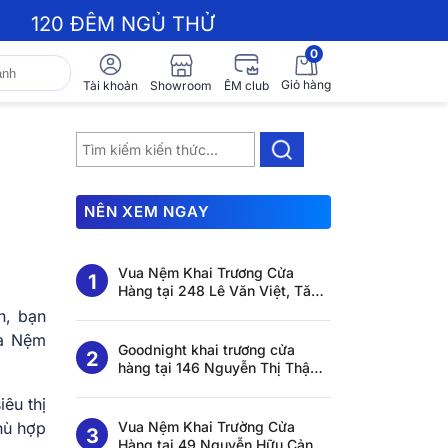
120 ĐÊM NGỦ THỬ
0
Giỏ hàng
Showroom
Tài khoản
ÊM club
NÊN XEM NGAY
Vua Nệm Khai Trương Cửa
Hàng tại 248 Lê Văn Việt, Tăng
Nhơn Phú, Hồ Chí Minh
n, bạn
ua Nệm
Goodnight khai trương cửa
hàng tại 146 Nguyễn Thị Thập,
Tân Thuận, Hồ Chí Minh
êu thị
hù hợp
Vua Nệm Khai Trường Cửa
Hàng tại 49 Nguyễn Hữu Cảnh,