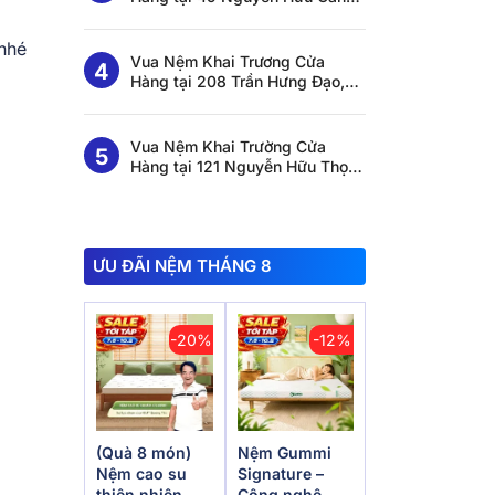
Thạnh Mỹ Tây, HCM
nhé
Vua Nệm Khai Trương Cửa
Hàng tại 208 Trần Hưng Đạo,
Tuy Hoà, Đắk Lắk
Vua Nệm Khai Trường Cửa
Hàng tại 121 Nguyễn Hữu Thọ,
Bến Lức, Tây Ninh
ƯU ĐÃI NỆM THÁNG 8
-20%
-12%
(Quà 8 món)
Nệm Gummi
Nệm cao su
Signature –
thiên nhiên
Công nghệ