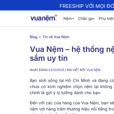
FREESHIP VỚI MỌI Đ
Nệm
Chăn ga
Phụ kiệ
»
Blog
Tin về Vua Nệm
Vua Nệm – hệ thống n
sắm uy tín
NGÀY ĐĂNG
01/12/2025
| BÀI VIẾT BỞI:
VUA NỆM
Bạn sinh sống tại Hồ Chí Minh và đang c
chưa có kinh nghiệm chọn nệm lại không b
chính là gợi ý lý tưởng dành cho bạn.
Đến với các cửa hàng của Vua Nệm, bạn sẽ 
nệm với hàng trăm thương hiệu nổi tiếng t