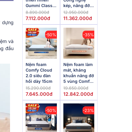
Gummi Classic
kép, nâng đỡ
thế hệ mới dày
vượt trội,
8.890.000đ
12.950.000đ
5/10/15cm
kháng khuẩn
7.112.000đ
11.362.000đ
y dựng
tối đa
-50%
-35%
nệm và
ng đầu
Nệm foam
Nệm foam làm
Comfy Cloud
mát, kháng
2.0 siêu đàn
khuẩn nâng đỡ
hồi dày 15cm
5 vùng Comfy
Lux 1.0
15.290.000đ
19.650.000đ
7.645.000đ
12.842.000đ
-50%
-23%