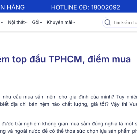
ƠN HÀNG
HOTLINE 0Đ:
18002092
n
Nội thất
Gối
Khuyến mãi
ệm top đầu TPHCM, điểm mua
ó nhu cầu mua sắm nệm cho gia đình của mình? Tuy nhiê
iết địa chỉ bán nệm nào chất lượng, giá tốt? Vậy thì V
được trải nghiệm không gian mua sắm đúng nghĩa là một si
rong và ngoài nước để có thể thỏa sức chọn lựa sản phẩm p