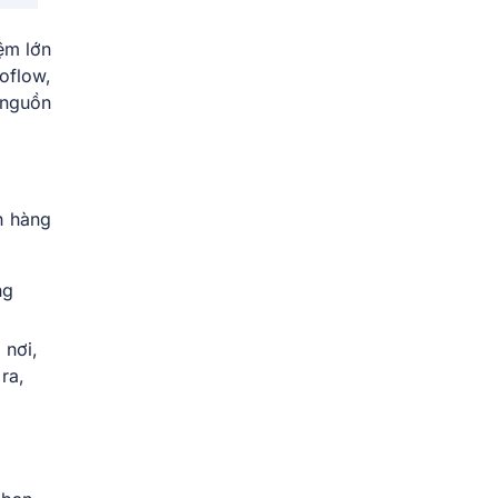
ệm lớn
oflow,
 nguồn
h hàng
ng
 nơi,
ra,