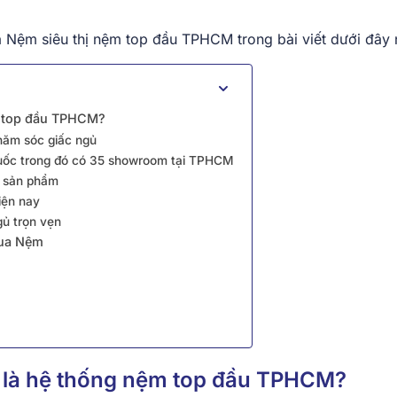
 Nệm siêu thị nệm top đầu TPHCM trong bài viết dưới đây 
m top đầu TPHCM?
chăm sóc giấc ngủ
quốc trong đó có 35 showroom tại TPHCM
à sản phẩm
iện nay
gủ trọn vẹn
Vua Nệm
m
 là hệ thống nệm top đầu TPHCM?