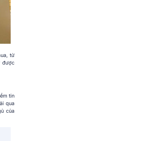
ua, từ
y được
ềm tin
ải qua
gủ của