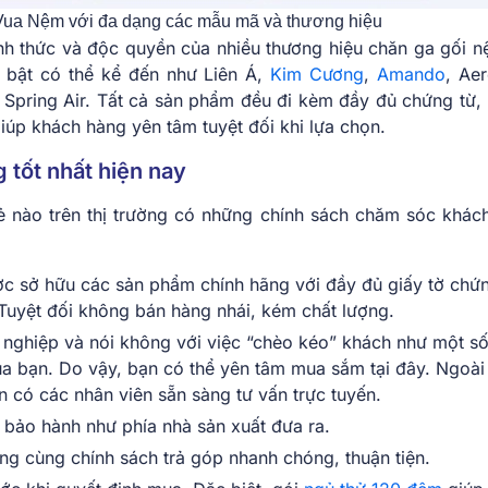
ua Nệm với đa dạng các mẫu mã và thương hiệu
nh thức và độc quyền của nhiều thương hiệu chăn ga gối n
i bật có thể kể đến như Liên Á,
Kim Cương
,
Amando
, Aer
y Spring Air. Tất cả sản phẩm đều đi kèm đầy đủ chứng từ,
úp khách hàng yên tâm tuyệt đối khi lựa chọn.
 tốt nhất hiện nay
lẻ nào trên thị trường có những chính sách chăm sóc khác
c sở hữu các sản phẩm chính hãng với đầy đủ giấy tờ chứ
Tuyệt đối không bán hàng nhái, kém chất lượng.
n nghiệp và nói không với việc “chèo kéo” khách như một số
ủa bạn. Do vậy, bạn có thể yên tâm mua sắm tại đây. Ngoài 
n có các nhân viên sẵn sàng tư vấn trực tuyến.
 bảo hành như phía nhà sản xuất đưa ra.
ờng cùng chính sách trả góp nhanh chóng, thuận tiện.