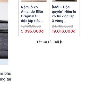
Nệm lò xo
[Mới - Độc
Amando Elite
quyền] Nệm lò
Original túi
xo túi độc lập
độc lập tiêu
3 vùng
chuẩn khách
Dunlopillo
10.190.000đ
24.780.000đ
sạn 5 sao dày
de.Stress
5.095.000đ
19.016.000đ
23cm
Powerful
Tất Cả Ưu Đãi
ệm phù
ng tại