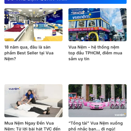
18 năm qua, đâu là sản
Vua Nệm – hệ thống nệm
phẩm Best Seller tại Vua
top đầu TPHCM, điểm mua
Nệm?
sắm uy tín
Mua Nệm Ngay Đến Vua
“Tổng tài” Vua Nệm xuống
Nệm: Từ lời bài hát TVC đến
phố nhắc bạn… đi ngủ!