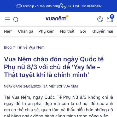
Freeship với mọi đơn hàng
HOTLINE 0Đ: 18002092
0
Nệm
Chăn ga
Phụ kiện
Nội thất
Gối
Khuyến mãi
»
Blog
Tin về Vua Nệm
Vua Nệm chào đón ngày Quốc tế
Phụ nữ 8/3 với chủ đề ‘Yay Me –
Thật tuyệt khi là chính mình’
NGÀY ĐĂNG
24/03/2025
| BÀI VIẾT BỞI:
VUA NỆM
Tại Vua Nệm, ngày Quốc Tế Phụ Nữ 8/3 không chỉ là
ngày để tri ân phái đẹp mà còn là cơ hội để các anh
em có thể chia sẻ, quan tâm và thấu hiểu hơn những cô
gái hằng ngày đồng hành cùng mình trong công việc.