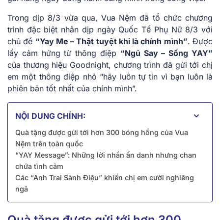
Trong dịp 8/3 vừa qua, Vua Nệm đã tổ chức chương
trình đặc biệt nhân dịp ngày Quốc Tế Phụ Nữ 8/3 với
chủ đề
“Yay Me – Thật tuyệt khi là chính mình”
. Được
lấy cảm hứng từ thông điệp
“Ngủ Say – Sống YAY”
của thương hiệu Goodnight, chương trình đã gửi tới chị
em một thông điệp nhỏ “hãy luôn tự tin vì bạn luôn là
phiên bản tốt nhất của chính mình”.
NỘI DUNG CHÍNH:
Quà tặng được gửi tới hơn 300 bóng hồng của Vua
Nệm trên toàn quốc
“YAY Message”: Những lời nhắn ẩn danh nhưng chan
chứa tình cảm
Các “Anh Trai Sành Điệu” khiến chị em cười nghiêng
ngả
Quà tặng được gửi tới hơn 300