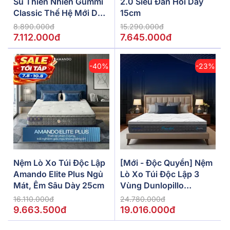
Su Thiên Nhiên Gummi
2.0 Siêu Đàn Hồi Dày
Classic Thế Hệ Mới Dày
15cm
5/10/15cm
8.890.000đ
15.290.000đ
7.112.000đ
7.645.000đ
-40%
-23%
Nệm Lò Xo Túi Độc Lập
[Mới - Độc Quyền] Nệm
Amando Elite Plus Ngủ
Lò Xo Túi Độc Lập 3
Mát, Êm Sâu Dày 25cm
Vùng Dunlopillo
De.Stress Powerful
16.110.000đ
24.780.000đ
9.663.500đ
19.016.000đ