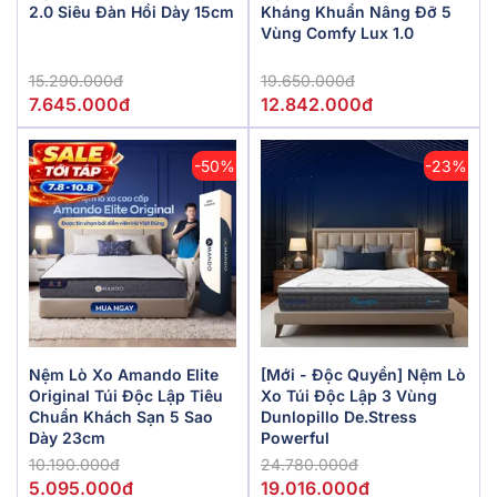
2.0 Siêu Đàn Hồi Dày 15cm
Kháng Khuẩn Nâng Đỡ 5
Vùng Comfy Lux 1.0
15.290.000đ
19.650.000đ
7.645.000đ
12.842.000đ
-50%
-23%
Nệm Lò Xo Amando Elite
[Mới - Độc Quyền] Nệm Lò
Original Túi Độc Lập Tiêu
Xo Túi Độc Lập 3 Vùng
Chuẩn Khách Sạn 5 Sao
Dunlopillo De.Stress
Dày 23cm
Powerful
10.190.000đ
24.780.000đ
5.095.000đ
19.016.000đ