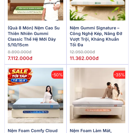
(Quà 8 Món) Nệm Cao Su
Nệm Gummi Signature –
Thiên Nhiên Gummi
Công Nghệ Kép, Nâng Đỡ
Classic Thế Hệ Mới Dày
Vượt Trội, Kháng Khuẩn
5/10/15cm
Tối Đa
8.890.000đ
12.950.000đ
7.112.000đ
11.362.000đ
-50%
-35%
Nệm Foam Comfy Cloud
Nệm Foam Làm Mát,