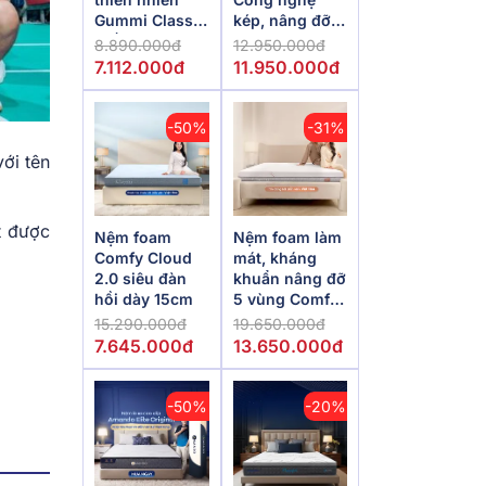
Gummi Classic
kép, nâng đỡ
thế hệ mới dày
vượt trội,
8.890.000đ
12.950.000đ
5/10/15cm
kháng khuẩn
7.112.000đ
11.950.000đ
tối đa
-50%
-31%
ới tên
t được
Nệm foam
Nệm foam làm
Comfy Cloud
mát, kháng
2.0 siêu đàn
khuẩn nâng đỡ
hồi dày 15cm
5 vùng Comfy
Lux 1.0
15.290.000đ
19.650.000đ
7.645.000đ
13.650.000đ
-50%
-20%
m