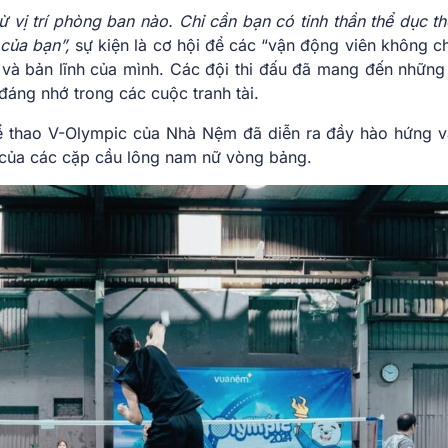
ừ vị trí phòng ban nào. Chỉ cần bạn có tinh thần thể dục t
 của bạn”,
sự kiện là cơ hội để các “vận động viên không c
 và bản lĩnh của mình. Các đội thi đấu đã mang đến những
đáng nhớ trong các cuộc tranh tài.
ể thao V-Olympic của Nhà Nệm đã diễn ra đầy hào hứng 
t của các cặp cầu lông nam nữ vòng bảng.