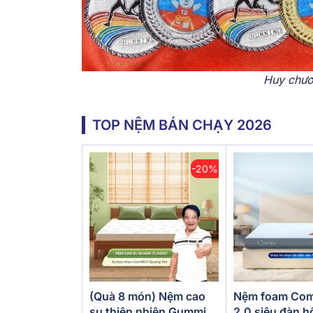
Huy chươn
TOP NỆM BÁN CHẠY 2026
-20%
(Quà 8 món) Nệm cao
Nệm foam Com
su thiên nhiên Gummi
2.0 siêu đàn h