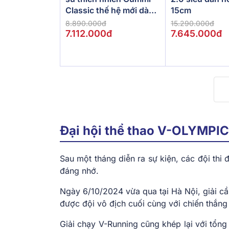
Classic thế hệ mới dày
15cm
5/10/15cm
8.890.000đ
15.290.000đ
7.112.000đ
7.645.000đ
Đại hội thể thao V-OLYMPIC
Sau một tháng diễn ra sự kiện, các đội thi
đáng nhớ.
Ngày 6/10/2024 vừa qua tại Hà Nội, giải cầ
được đội vô địch cuối cùng với chiến thắng
Giải chạy V-Running cũng khép lại với tổng 