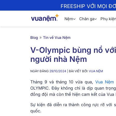
FREESHIP VỚI MỌI Đ
Nệm
Chăn ga
Phụ kiệ
»
Blog
Tin về Vua Nệm
V-Olympic bùng nổ với 
người nhà Nệm
NGÀY ĐĂNG
29/10/2024
| BÀI VIẾT BỞI:
VUA NỆM
Tháng 9 và tháng 10 vừa qua,
Vua Nệm
OLYMPIC. Đây không chỉ là dịp quan trọng 
đồng đội mà còn thể hiện cam kết của Vua 
Sự kiện đã diễn ra thành công rực rỡ với 
quốc.