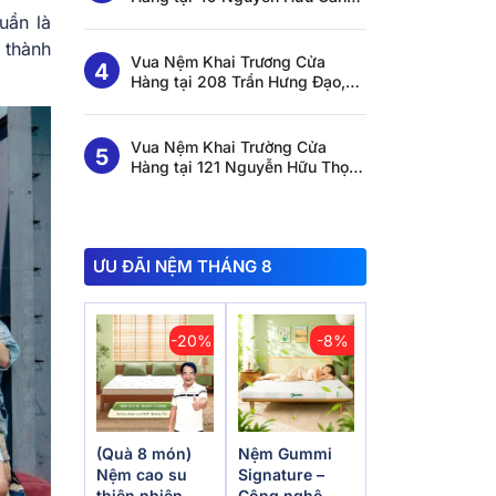
Thạnh Mỹ Tây, HCM
uần là
ộ thành
Vua Nệm Khai Trương Cửa
Hàng tại 208 Trần Hưng Đạo,
Tuy Hoà, Đắk Lắk
Vua Nệm Khai Trường Cửa
Hàng tại 121 Nguyễn Hữu Thọ,
Bến Lức, Tây Ninh
ƯU ĐÃI NỆM THÁNG 8
-20%
-8%
(Quà 8 món)
Nệm Gummi
Nệm cao su
Signature –
thiên nhiên
Công nghệ