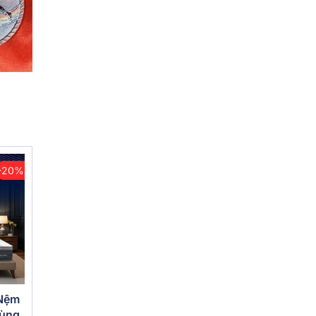
-20%
 Nệm
vùng