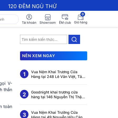
120 ĐÊM NGỦ THỬ
0
Giỏ hàng
Showroom
Tài khoản
ÊM club
NÊN XEM NGAY
Vua Nệm Khai Trương Cửa
Hàng tại 248 Lê Văn Việt, Tăng
Nhơn Phú, Hồ Chí Minh
gọi V-
h thần
Goodnight khai trương cửa
hàng tại 146 Nguyễn Thị Thập,
Tân Thuận, Hồ Chí Minh
n toàn
Vua Nệm Khai Trường Cửa
Hàng tại 49 Nguyễn Hữu Cảnh,