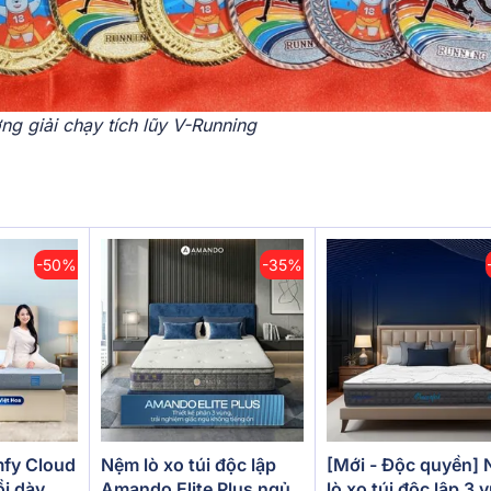
g giải chạy tích lũy V-Running
-50%
-35%
[Mới - Độc quyền]
fy Cloud
Nệm lò xo túi độc lập
lò xo túi độc lập 3 
ồi dày
Amando Elite Plus ngủ