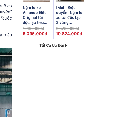
hể thao
Nệm lò xo
[Mới - Độc
huyên”
Amando Elite
quyền] Nệm lò
Original túi
xo túi độc lập
 “cuộc
độc lập tiêu
3 vùng
chuẩn khách
Dunlopillo
10.190.000đ
24.780.000đ
sạn 5 sao dày
de.Stress
5.095.000đ
19.824.000đ
và máu
23cm
Powerful
Tất Cả Ưu Đãi