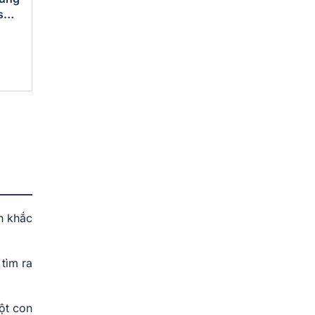
s
h khắc
tìm ra
Một con