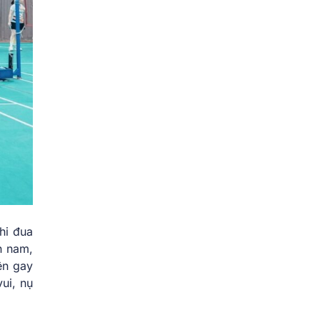
hi đua
ân nam,
ên gay
vui, nụ