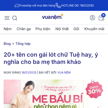
Freeship với mọi đơn hàng
HOTLINE 0Đ: 18002092
0
Nệm
Chăn ga
Phụ kiện
Nội thất
Gối
Khuyến mãi
»
Blog
Tổng hợp
20+ tên con gái lót chữ Tuệ hay, ý
nghĩa cho ba mẹ tham khảo
NGÀY ĐĂNG
16/01/2025
| BÀI VIẾT BỞI:
VUA NỆM