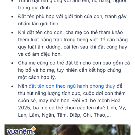
Tránh đặt tên giống với anh em, họ hàng, người
trong gia đình.
Đặt tên phù hợp với giới tính của con, tránh gây
nhầm lẫn giới tính.
Khi đặt tên cho con, cha mẹ có thể tham khảo
thêm luật bằng trắc trong tiếng việt để cân bằng
quy luật âm dương, cái tên sau khi đặt cũng hay
và có âm điệu hơn.
Cha mẹ cũng có thể đặt tên cho con bao gồm cả
họ bố và họ mẹ, tuy nhiên cần kết hợp chúng
một cách hợp lý.
Nên
đặt tên con theo ngũ hành phong thuỷ
để
thu hút năng lượng tích cực, cuộc đời con thêm
suôn sẻ, may mắn hơn. Đối với bé mệnh Hoả
2025, ba mẹ có thể chọn các tên như: Linh, Vy,
Lan, Lâm, Ngân, Tâm, Diệp, Chi, Thảo,…