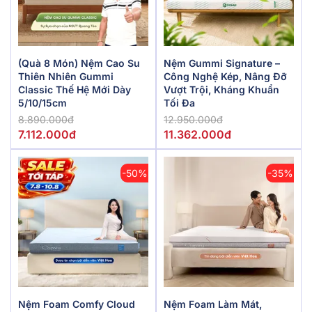
(Quà 8 Món) Nệm Cao Su
Nệm Gummi Signature –
Thiên Nhiên Gummi
Công Nghệ Kép, Nâng Đỡ
Classic Thế Hệ Mới Dày
Vượt Trội, Kháng Khuẩn
5/10/15cm
Tối Đa
8.890.000đ
12.950.000đ
7.112.000đ
11.362.000đ
-50%
-35%
Nệm Foam Comfy Cloud
Nệm Foam Làm Mát,