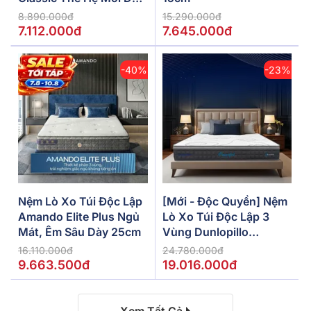
5/10/15cm
8.890.000đ
15.290.000đ
7.112.000đ
7.645.000đ
-40%
-23%
Nệm Lò Xo Túi Độc Lập
[Mới - Độc Quyền] Nệm
Amando Elite Plus Ngủ
Lò Xo Túi Độc Lập 3
Mát, Êm Sâu Dày 25cm
Vùng Dunlopillo
De.Stress Powerful
16.110.000đ
24.780.000đ
9.663.500đ
19.016.000đ
Xem Tất Cả