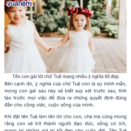
Tên con gái lót chữ Tuệ mang nhiều ý nghĩa tốt đẹp
Bên cạnh đó, ý nghĩa của chữ Tuệ còn là sự minh mẫn,
mong con gái sau này sẽ biết suy xét trước sau, tỉnh
táo trước mọi việc để đưa ra những quyết định đúng
đắn cho công việc, cuộc sống của mình.
Khi đặt tên Tuệ làm tên lót cho con, cha mẹ cũng mong
rằng con sẽ trở thành người đạo đức, sống có ích,
mang lại những giá trị tốt đẹp cho cuộc đời. Tên Tuệ