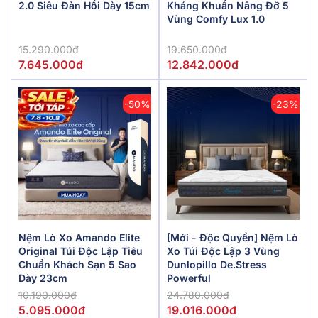
2.0 Siêu Đàn Hồi Dày 15cm
Kháng Khuẩn Nâng Đỡ 5
Vùng Comfy Lux 1.0
15.290.000đ
19.650.000đ
7.645.000đ
12.842.000đ
-50%
-23%
Nệm Lò Xo Amando Elite
[Mới - Độc Quyền] Nệm Lò
Original Túi Độc Lập Tiêu
Xo Túi Độc Lập 3 Vùng
Chuẩn Khách Sạn 5 Sao
Dunlopillo De.Stress
Dày 23cm
Powerful
10.190.000đ
24.780.000đ
5.095.000đ
19.016.000đ