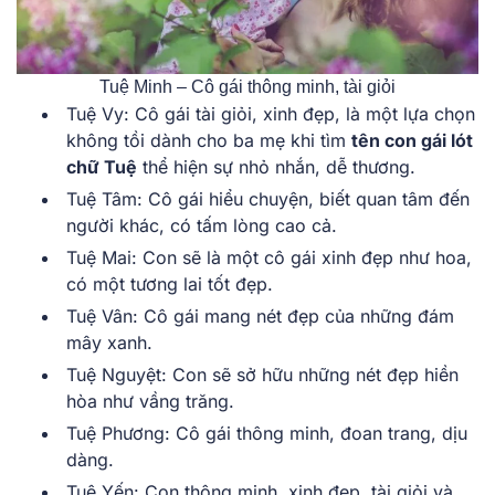
Tuệ Minh – Cô gái thông minh, tài giỏi
Tuệ Vy: Cô gái tài giỏi, xinh đẹp
, là một lựa chọn
không tồi dành cho ba mẹ khi tìm
tên con gái lót
chữ Tuệ
thể hiện sự nhỏ nhắn, dễ thương.
Tuệ Tâm: Cô gái hiểu chuyện, biết quan tâm đến
người khác, có tấm lòng cao cả.
Tuệ Mai: Con sẽ là một cô gái xinh đẹp như hoa,
có một tương lai tốt đẹp.
Tuệ Vân: Cô gái mang nét đẹp của những đám
mây xanh.
Tuệ Nguyệt: Con sẽ sở hữu những nét đẹp hiền
hòa như vầng trăng.
Tuệ Phương: Cô gái thông minh, đoan trang, dịu
dàng.
Tuệ Yến: Con thông minh, xinh đẹp, tài giỏi và