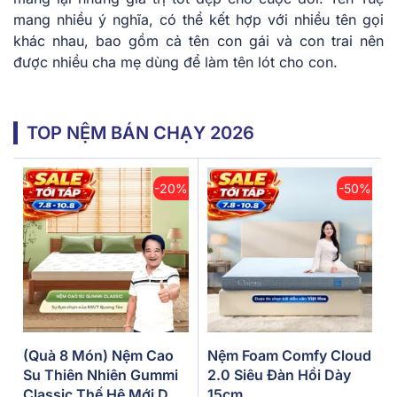
mang nhiều ý nghĩa, có thể kết hợp với nhiều tên gọi
khác nhau, bao gồm cả tên con gái và con trai nên
được nhiều cha mẹ dùng để làm tên lót cho con.
TOP NỆM BÁN CHẠY 2026
-20%
-50%
(Quà 8 Món) Nệm Cao
Nệm Foam Comfy Cloud
Su Thiên Nhiên Gummi
2.0 Siêu Đàn Hồi Dày
Classic Thế Hệ Mới Dày
15cm