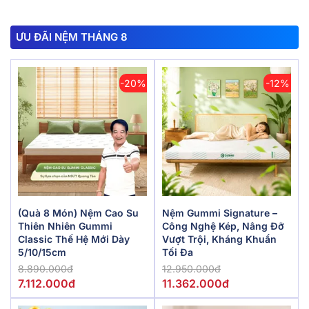
ƯU ĐÃI NỆM THÁNG 8
-20%
-12%
(Quà 8 Món) Nệm Cao Su
Nệm Gummi Signature –
Thiên Nhiên Gummi
Công Nghệ Kép, Nâng Đỡ
Classic Thế Hệ Mới Dày
Vượt Trội, Kháng Khuẩn
5/10/15cm
Tối Đa
8.890.000đ
12.950.000đ
7.112.000đ
11.362.000đ