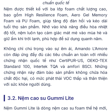
chuẩn quốc tế
Nệm được thiết kế với ba lớp foam chất lượng cao,
bao gồm High Resilience Foam, Aero Gel Memory
Foam và PU Foam, giúp tăng độ đàn hồi và kéo dài
tuổi thọ sản phẩm. Nhờ vào khả năng điều hòa nhiệt
độ tốt, nệm luôn tạo cảm giác mát mẻ vào mùa hè và
giữ ấm khi trời lạnh, phù hợp để sử dụng quanh năm.
Không chỉ chú trọng vào sự êm ái, Amando L’Amore
còn đáp ứng đầy đủ các tiêu chuẩn an toàn với nhiều
chứng nhận quốc tế như CertiPUR-US, OEKO-TEX
Standard 100, Intertek TQA và amfori BSCI. Những
chứng nhận này đảm bảo sản phẩm không chứa hóa
chất độc hại, có mức phát thải VOC thấp và thân thiện
với sức khỏe người dùng.
3.2. Nệm cao su Gummi Lite
Nệm Gummi Lite là dòng nệm cao su foam thế hệ mới,