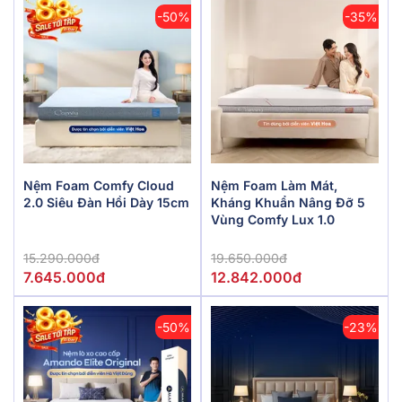
-50%
-35%
Nệm Foam Comfy Cloud
Nệm Foam Làm Mát,
2.0 Siêu Đàn Hồi Dày 15cm
Kháng Khuẩn Nâng Đỡ 5
Vùng Comfy Lux 1.0
15.290.000đ
19.650.000đ
7.645.000đ
12.842.000đ
-50%
-23%