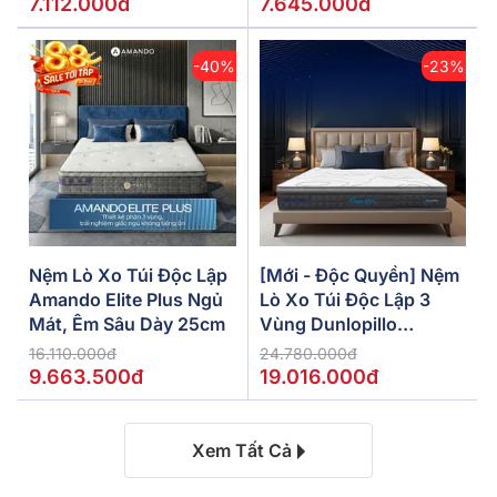
7.112.000đ
7.645.000đ
-40%
-23%
Nệm Lò Xo Túi Độc Lập
[Mới - Độc Quyền] Nệm
Amando Elite Plus Ngủ
Lò Xo Túi Độc Lập 3
Mát, Êm Sâu Dày 25cm
Vùng Dunlopillo
De.Stress Powerful
16.110.000đ
24.780.000đ
9.663.500đ
19.016.000đ
Xem Tất Cả