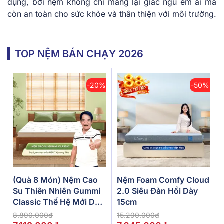
dụng, bởi nệm không chỉ mang lại giấc ngủ êm ái mà
còn an toàn cho sức khỏe và thân thiện với môi trường.
TOP NỆM BÁN CHẠY 2026
-20%
-50%
(Quà 8 Món) Nệm Cao
Nệm Foam Comfy Cloud
Su Thiên Nhiên Gummi
2.0 Siêu Đàn Hồi Dày
Classic Thế Hệ Mới Dày
15cm
5/10/15cm
8.890.000đ
15.290.000đ