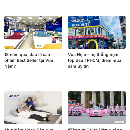
18 năm qua, đâu là sản
Vua Nệm – hệ thống nệm
phẩm Best Seller tại Vua
top đầu TPHCM, điểm mua
Nệm?
sắm uy tín
Mua Nệm Ngay Đến Vua
“Tổng tài” Vua Nệm xuống