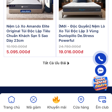
Nệm Lò Xo Amando Elite
[Mới - Độc Quyền] Nệm Lò
Original Túi Độc Lập Tiêu
Xo Túi Độc Lập 3 Vùng
Chuẩn Khách Sạn 5 Sao
Dunlopillo De.Stress
Dày 23cm
Powerful
10.190.000đ
24.780.000đ
5.095.000đ
19.016.000đ
Tất Cả Ưu Đãi
Trang chủ
Mã giảm
Khuyến mãi
Cửa hàng
Êm club