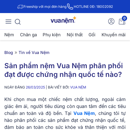
Freeship với mọi đơn hàng
HOTLINE 0Đ: 18002092
0
Nệm
Chăn ga
Phụ kiện
Nội thất
Gối
Khuyến mãi
»
Blog
Tin về Vua Nệm
Sản phẩm nệm Vua Nệm phân phối
đạt được chứng nhận quốc tế nào?
NGÀY ĐĂNG
26/03/2025
| BÀI VIẾT BỞI:
VUA NỆM
Khi chọn mua một chiếc nệm chất lượng, ngoài cảm
giác êm ái, người tiêu dùng còn quan tâm đến các tiêu
chuẩn an toàn và độ bền. Tại
Vua Nệm
, chúng tôi tự
hào phân phối các sản phẩm đạt chứng nhận quốc tế,
đảm bảo an toàn cho sức khỏe và thân thiện với môi