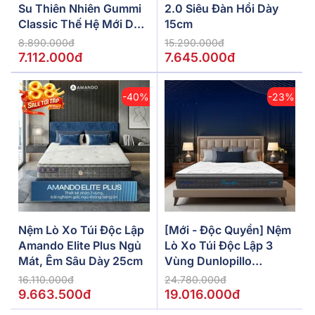
Su Thiên Nhiên Gummi
2.0 Siêu Đàn Hồi Dày
Classic Thế Hệ Mới Dày
15cm
5/10/15cm
8.890.000đ
15.290.000đ
7.112.000đ
7.645.000đ
-40%
-23%
Nệm Lò Xo Túi Độc Lập
[Mới - Độc Quyền] Nệm
Amando Elite Plus Ngủ
Lò Xo Túi Độc Lập 3
Mát, Êm Sâu Dày 25cm
Vùng Dunlopillo
De.Stress Powerful
16.110.000đ
24.780.000đ
9.663.500đ
19.016.000đ