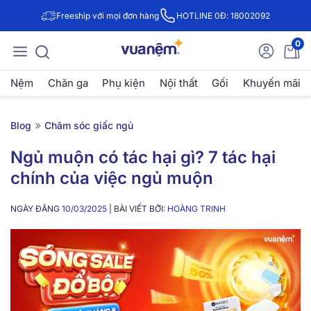
Freeship với mọi đơn hàng
HOTLINE 0Đ: 18002092
0
Nệm
Chăn ga
Phụ kiện
Nội thất
Gối
Khuyến mãi
»
Blog
Chăm sóc giấc ngủ
Ngủ muộn có tác hại gì? 7 tác hại
chính của việc ngủ muộn
NGÀY ĐĂNG
10/03/2025
| BÀI VIẾT BỞI:
HOÀNG TRINH