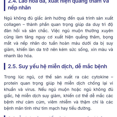
2.4. Lão hóa da, xuất hiện quầng thâm và
nếp nhăn
Ngủ không đủ giấc ảnh hưởng đến quá trình sản xuất
collagen – thành phần quan trọng giúp da duy trì độ
đàn hồi và săn chắc. Việc ngủ muộn thường xuyên
cũng làm tăng nguy cơ xuất hiện quầng thâm, bọng
mắt và nếp nhăn do tuần hoàn máu dưới da bị suy
giảm, khiến làn da trở nên kém sức sống, xỉn màu và
nhanh lão hóa.
2.5. Suy yếu hệ miễn dịch, dễ mắc bệnh
Trong lúc ngủ, cơ thể sản xuất ra các cytokine –
protein quan trọng giúp hệ miễn dịch chống lại vi
khuẩn và virus. Nếu ngủ muộn hoặc ngủ không đủ
giấc, hệ miễn dịch suy giảm, khiến cơ thể dễ mắc các
bệnh như cảm cúm, viêm nhiễm và thậm chí là các
bệnh mãn tính như tim mạch hay tiểu đường.