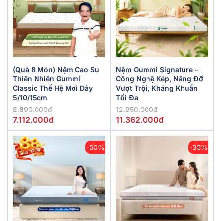
(Quà 8 Món) Nệm Cao Su
Nệm Gummi Signature –
Thiên Nhiên Gummi
Công Nghệ Kép, Nâng Đỡ
Classic Thế Hệ Mới Dày
Vượt Trội, Kháng Khuẩn
5/10/15cm
Tối Đa
8.890.000đ
12.950.000đ
7.112.000đ
11.362.000đ
-50%
-35%