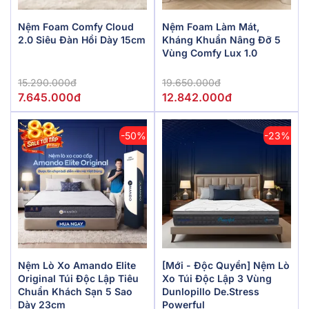
Nệm Foam Comfy Cloud
Nệm Foam Làm Mát,
2.0 Siêu Đàn Hồi Dày 15cm
Kháng Khuẩn Nâng Đỡ 5
Vùng Comfy Lux 1.0
15.290.000đ
19.650.000đ
7.645.000đ
12.842.000đ
-50%
-23%
Nệm Lò Xo Amando Elite
[Mới - Độc Quyền] Nệm Lò
Original Túi Độc Lập Tiêu
Xo Túi Độc Lập 3 Vùng
Chuẩn Khách Sạn 5 Sao
Dunlopillo De.Stress
Dày 23cm
Powerful