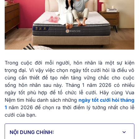
Trong͏͏ cuộc͏͏ đời͏͏ mỗi͏͏ người,͏͏ hôn͏͏ nhân͏͏ là͏͏ một͏͏ sự͏͏ kiện͏͏
trọng͏͏ đại.͏͏ Vì͏͏ vậy͏͏ việc͏͏ chọn͏͏ ngày͏͏ tốt͏͏ cưới͏͏ hỏi͏͏ là͏͏ điều͏͏ vô͏͏
cùng͏͏ cần͏͏ thiết͏͏ để͏͏ tạo͏͏ nền͏͏ tảng͏͏ vững͏͏ chắc͏͏ cho͏͏ cuộc͏͏
sống͏͏ hôn͏͏ nhân͏͏ sau͏͏ này.͏͏ Tháng͏͏ 1͏͏ năm͏͏ 2026 có͏͏ nhiều͏͏
ngày͏͏ tốt͏͏ phù͏͏ hợp͏͏ để͏͏ tổ͏͏ chức͏͏ lễ͏͏ cưới.͏͏ Hãy͏͏ cùng͏͏ Vua
Nệm tìm͏͏ hiểu͏͏ danh͏͏ sách͏͏ những͏͏
ngày tốt cưới hỏi tháng
1
năm͏͏ 2026 để͏͏ chọn͏͏ ra͏͏ thời͏͏ điểm͏͏ lý͏͏ tưởng͏͏ nhất͏͏ cho͏͏ lễ͏͏
cưới͏͏ của͏͏ bạn.
NỘI DUNG CHÍNH: