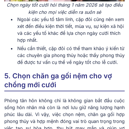
Chọn ngày tốt cưới hỏi tháng 1 năm 2026 sẽ tạo điều
kiện cho mọi việc diễn ra suôn sẻ
Ngoài͏͏ các͏͏ yếu͏͏ tố͏͏ tâm͏͏ linh,͏͏ cặp͏͏ đôi͏͏ cũng͏͏ nên͏͏ xem͏͏
xét͏͏ đến͏͏ điều͏͏ kiện͏͏ thời͏͏ tiết,͏͏ mùa͏͏ vụ,͏͏ sự͏͏ kiện͏͏ xã͏͏ hội͏͏
và͏͏ các͏͏ yếu͏͏ tố͏͏ khác͏͏ để͏͏ lựa͏͏ chọn͏͏ ngày͏͏ cưới͏͏ thích͏͏
hợp͏͏ nhất.
Nếu͏͏ cần͏͏ thiết,͏͏ cặp͏͏ đôi͏͏ có͏͏ thể͏͏ tham͏͏ khảo͏͏ ý͏͏ kiến͏͏ từ͏͏
các͏͏ chuyên͏͏ gia͏͏ phong͏͏ thủy͏͏ hoặc͏͏ thầy͏͏ phong͏͏ thủy͏͏
để͏͏ được͏͏ tư͏͏ vấn͏͏ cụ͏͏ thể͏͏ về͏͏ ngày͏͏ tốt͏͏ cho͏͏ lễ͏͏ cưới.
5. Chọn chăn ga gối nệm cho vợ
chồng mới cưới
Phòng tân hôn không chỉ là không gian bắt đầu cuộc
sống hôn nhân mà còn là nơi lưu giữ năng lượng hạnh
phúc lâu dài. Vì vậy, việc chọn nệm, chăn ga gối hợp
phong thủy và hợp mệnh đóng vai trò quan trọng trong
việc tạo sự hòa hợp, thu hút may mắn và giúp vợ