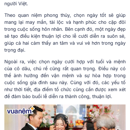
người͏͏ Việt.
Theo͏͏ quan͏͏ niệm͏͏ phong͏͏ thủy,͏͏ chọn͏͏ ngày͏͏ tốt͏͏ sẽ͏͏ giúp͏͏
mang͏͏ lại͏͏ may͏͏ mắn,͏͏ tài͏͏ lộc͏͏ và͏͏ hạnh͏͏ phúc͏͏ cho͏͏ cặp͏͏ đôi͏͏
trong͏͏ cuộc͏͏ sống͏͏ hôn͏͏ nhân.͏͏ Bên͏͏ cạnh͏͏ đó,͏͏ một͏͏ ngày͏͏ đẹp͏͏
sẽ͏͏ tạo͏͏ điều͏͏ kiện͏͏ thuận͏͏ lợi͏͏ cho͏͏ lễ͏͏ cưới͏͏ diễn͏͏ ra͏͏ suôn͏͏ sẻ,͏͏
giúp͏͏ cả͏͏ hai͏͏ cảm͏͏ thấy͏͏ an͏͏ tâm͏͏ và͏͏ vui͏͏ vẻ͏͏ hơn͏͏ trong͏͏ ngày͏͏
trọng͏͏ đại.
Ngoài͏͏ ra,͏͏ việc͏͏ chọn͏͏ ngày͏͏ cưới͏͏ hợp͏͏ với͏͏ tuổi͏͏ và͏͏ mệnh͏͏
của͏͏ cô͏͏ dâu,͏͏ chú͏͏ rể͏͏ cũng͏͏ rất͏͏ quan͏͏ trọng.͏͏ Điều͏͏ này͏͏ có͏͏
thể͏͏ ảnh͏͏ hưởng͏͏ đến͏͏ vận͏͏ mệnh͏͏ và͏͏ sự͏͏ hòa͏͏ hợp͏͏ trong͏͏
cuộc͏͏ sống͏͏ gia͏͏ đình͏͏ sau͏͏ này.͏͏ Cùng͏͏ với͏͏ đó,͏͏ các͏͏ yếu͏͏ tố͏͏
như͏͏ thời͏͏ tiết,͏͏ địa͏͏ điểm͏͏ tổ͏͏ chức͏͏ cũng͏͏ cần͏͏ được͏͏ xem͏͏ xét͏͏
để͏͏ đảm͏͏ bảo͏͏ buổi͏͏ lễ͏͏ diễn͏͏ ra͏͏ thành͏͏ công,͏͏ thuận͏͏ lợi.