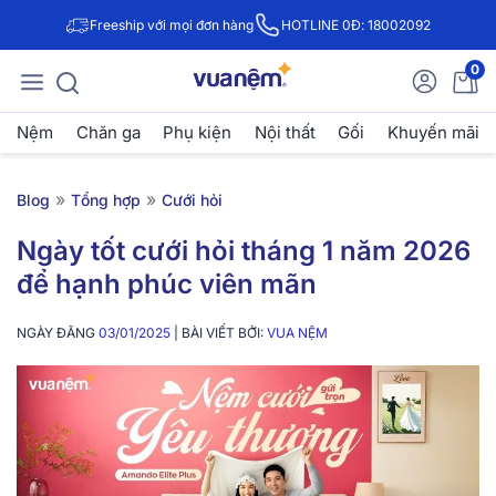
Freeship với mọi đơn hàng
HOTLINE 0Đ: 18002092
0
Nệm
Chăn ga
Phụ kiện
Nội thất
Gối
Khuyến mãi
»
»
Blog
Tổng hợp
Cưới hỏi
Ngày tốt cưới hỏi tháng 1 năm 2026
để hạnh phúc viên mãn
NGÀY ĐĂNG
03/01/2025
| BÀI VIẾT BỞI:
VUA NỆM