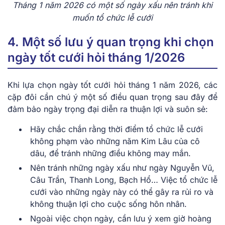
Tháng 1 năm 2026 có một số ngày xấu nên tránh khi
muốn tổ chức lễ cưới
4. Một số lưu ý quan trọng khi chọn
ngày tốt cưới hỏi tháng 1/2026
Khi͏͏ lựa͏͏ chọn͏͏ ngày tốt cưới hỏi tháng 1 năm͏͏ 2026,͏͏ các͏͏
cặp͏͏ đôi͏͏ cần͏͏ chú͏͏ ý͏͏ một͏͏ số͏͏ điều͏͏ quan͏͏ trọng͏͏ sau͏͏ đây͏͏ để͏͏
đảm͏͏ bảo͏͏ ngày͏͏ trọng͏͏ đại͏͏ diễn͏͏ ra͏͏ thuận͏͏ lợi͏͏ và͏͏ suôn͏͏ sẻ:
Hãy͏͏ chắc͏͏ chắn͏͏ rằng͏͏ thời͏͏ điểm͏͏ tổ͏͏ chức͏͏ lễ͏͏ cưới͏͏
không͏͏ phạm͏͏ vào͏͏ những͏͏ năm͏͏ Kim͏͏ Lâu͏͏ của͏͏ cô͏͏
dâu,͏͏ để͏͏ tránh͏͏ những͏͏ điều͏͏ không͏͏ may͏͏ mắn.
Nên͏͏ tránh͏͏ những͏͏ ngày͏͏ xấu͏͏ như͏͏ ngày͏͏ Nguyễn͏͏ Vũ,͏͏
Câu͏͏ Trần,͏͏ Thanh͏͏ Long,͏͏ Bạch͏͏ Hổ…͏͏ Việc͏͏ tổ͏͏ chức͏͏ lễ͏͏
cưới͏͏ vào͏͏ những͏͏ ngày͏͏ này͏͏ có͏͏ thể͏͏ gây͏͏ ra͏͏ rủi͏͏ ro͏͏ và͏͏
không͏͏ thuận͏͏ lợi͏͏ cho͏͏ cuộc͏͏ sống͏͏ hôn͏͏ nhân.
Ngoài͏͏ việc͏͏ chọn͏͏ ngày,͏͏ cần͏͏ lưu͏͏ ý͏͏ xem͏͏ giờ͏͏ hoàng͏͏