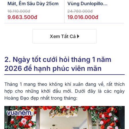
Mát, Êm Sâu Dày 25cm
Vùng Dunlopillo
De.Stress Powerful
16.110.000đ
24.780.000đ
9.663.500đ
19.016.000đ
Xem Tất Cả
2. Ngày tốt cưới hỏi tháng 1 năm
2026 để hạnh phúc viên mãn
Tháng 1 mang theo không khí xuân đang về, rất thích
hợp cho những khởi đầu mới. Dưới đây là các ngày
Hoàng Đạo đẹp nhất trong tháng: