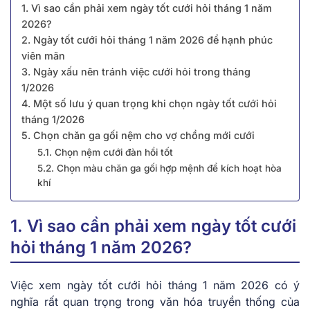
1. Vì sao cần phải xem ngày tốt cưới hỏi tháng 1 năm
2026?
2. Ngày tốt cưới hỏi tháng 1 năm 2026 để hạnh phúc
viên mãn
3. Ngày xấu nên tránh việc cưới hỏi trong tháng
1/2026
4. Một số lưu ý quan trọng khi chọn ngày tốt cưới hỏi
tháng 1/2026
5. Chọn chăn ga gối nệm cho vợ chồng mới cưới
5.1. Chọn nệm cưới đàn hồi tốt
5.2. Chọn màu chăn ga gối hợp mệnh để kích hoạt hòa
khí
1. Vì sao cần phải xem ngày tốt cưới
hỏi tháng 1 năm 2026?
Việc͏͏ xem͏͏ ngày tốt cưới hỏi tháng 1 năm͏͏ 2026 có͏͏ ý͏͏
nghĩa͏͏ rất͏͏ quan͏͏ trọng͏͏ trong͏͏ văn͏͏ hóa͏͏ truyền͏͏ thống͏͏ của͏͏