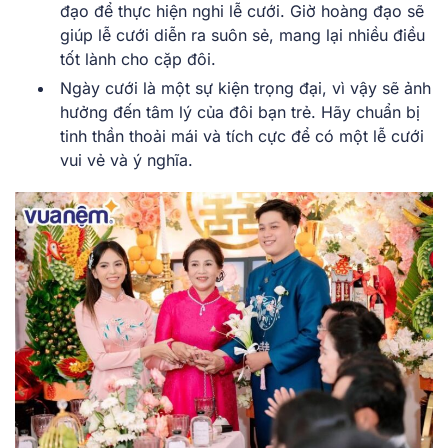
đạo͏͏ để͏͏ thực͏͏ hiện͏͏ nghi͏͏ lễ͏͏ cưới.͏͏ Giờ͏͏ hoàng͏͏ đạo͏͏ sẽ͏͏
giúp͏͏ lễ͏͏ cưới͏͏ diễn͏͏ ra͏͏ suôn͏͏ sẻ,͏͏ mang͏͏ lại͏͏ nhiều͏͏ điều͏͏
tốt͏͏ lành͏͏ cho͏͏ cặp͏͏ đôi.
Ngày͏͏ cưới͏͏ là͏͏ một͏͏ sự͏͏ kiện͏͏ trọng͏͏ đại,͏͏ vì͏͏ vậy͏͏ sẽ͏͏ ảnh͏͏
hưởng͏͏ đến͏͏ tâm͏͏ lý͏͏ của͏͏ đôi͏͏ bạn͏͏ trẻ.͏͏ Hãy͏͏ chuẩn͏͏ bị͏͏
tinh͏͏ thần͏͏ thoải͏͏ mái͏͏ và͏͏ tích͏͏ cực͏͏ để͏͏ có͏͏ một͏͏ lễ͏͏ cưới͏͏
vui͏͏ vẻ͏͏ và͏͏ ý͏͏ nghĩa.