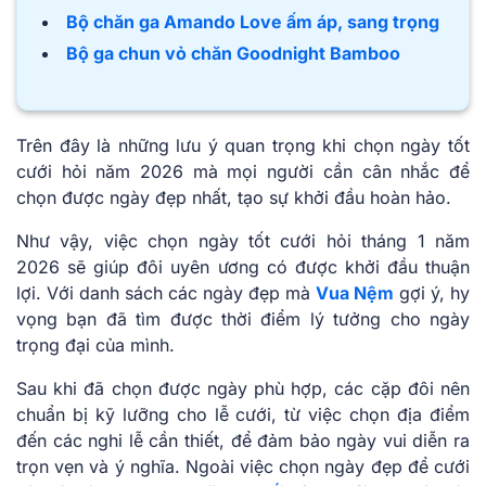
Bộ chăn ga Amando Love ấm áp, sang trọng
Bộ ga chun vỏ chăn Goodnight Bamboo
Trên đây là những lưu ý quan trọng khi chọn ngày tốt
cưới hỏi năm 2026 mà mọi người cần cân nhắc để
chọn được ngày đẹp nhất, tạo sự khởi đầu hoàn hảo.
Như͏͏ vậy,͏͏ việc͏͏ chọn͏͏ ngày tốt cưới hỏi tháng 1 năm͏͏
2026 sẽ͏͏ giúp͏͏ đôi͏͏ uyên͏͏ ương͏͏ có͏͏ được͏͏ khởi͏͏ đầu͏͏ thuận͏͏
lợi.͏͏ Với͏͏ danh͏͏ sách͏͏ các͏͏ ngày͏͏ đẹp͏͏ mà͏͏
Vua Nệm
gợi͏͏ ý,͏͏ hy͏͏
vọng͏͏ bạn͏͏ đã͏͏ tìm͏͏ được͏͏ thời͏͏ điểm͏͏ lý͏͏ tưởng͏͏ cho͏͏ ngày͏͏
trọng͏͏ đại͏͏ của͏͏ mình.͏͏
Sau͏͏ khi͏͏ đã͏͏ chọn͏͏ được͏͏ ngày͏͏ phù͏͏ hợp,͏͏ các͏͏ cặp͏͏ đôi͏͏ nên͏͏
chuẩn͏͏ bị͏͏ kỹ͏͏ lưỡng͏͏ cho͏͏ lễ͏͏ cưới,͏͏ từ͏͏ việc͏͏ chọn͏͏ địa͏͏ điểm͏͏
đến͏͏ các͏͏ nghi͏͏ lễ͏͏ cần͏͏ thiết,͏͏ để͏͏ đảm͏͏ bảo͏͏ ngày͏͏ vui͏͏ diễn͏͏ ra͏͏
trọn͏͏ vẹn͏͏ và͏͏ ý͏͏ nghĩa. Ngoài việc chọn ngày đẹp để cưới