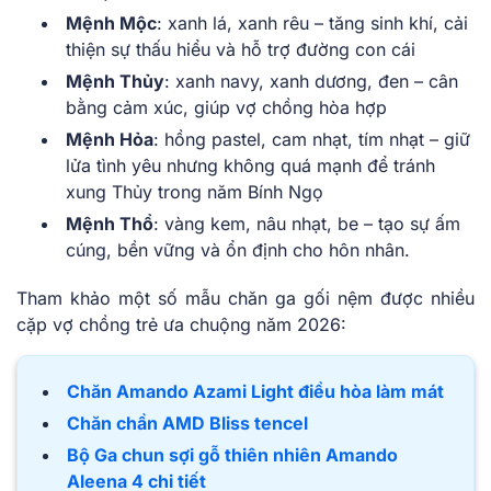
Mệnh Mộc
: xanh lá, xanh rêu – tăng sinh khí, cải
thiện sự thấu hiểu và hỗ trợ đường con cái
Mệnh Thủy
: xanh navy, xanh dương, đen – cân
bằng cảm xúc, giúp vợ chồng hòa hợp
Mệnh Hỏa
: hồng pastel, cam nhạt, tím nhạt – giữ
lửa tình yêu nhưng không quá mạnh để tránh
xung Thủy trong năm Bính Ngọ
Mệnh Thổ
: vàng kem, nâu nhạt, be – tạo sự ấm
cúng, bền vững và ổn định cho hôn nhân.
Tham khảo một số mẫu chăn ga gối nệm được nhiều
cặp vợ chồng trẻ ưa chuộng năm 2026:
Chăn Amando Azami Light điều hòa làm mát
Chăn chần AMD Bliss tencel
Bộ Ga chun sợi gỗ thiên nhiên Amando
Aleena 4 chi tiết