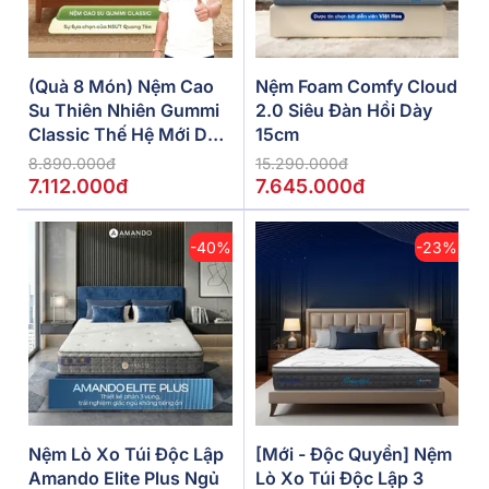
(Quà 8 Món) Nệm Cao
Nệm Foam Comfy Cloud
Su Thiên Nhiên Gummi
2.0 Siêu Đàn Hồi Dày
Classic Thế Hệ Mới Dày
15cm
5/10/15cm
8.890.000đ
15.290.000đ
7.112.000đ
7.645.000đ
-40%
-23%
Nệm Lò Xo Túi Độc Lập
[Mới - Độc Quyền] Nệm
Amando Elite Plus Ngủ
Lò Xo Túi Độc Lập 3