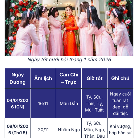
Ngày tốt cưới hỏi tháng 1 năm 2026
Ngày
Can Chi
Âm lịch
Giờ tốt
Ghi chú
Dương
– Trực
Ngày cuối
Tý, Sửu,
04/01/202
tuần rất
16/11
Mậu Dần
Thìn, Tỵ,
6 (CN)
đẹp, dễ
Mùi, Tuất
đãi tiệc
Tý, Sửu,
08/01/202
Khí vượng,
20/11
Nhâm Ngọ
Mão, Ngọ,
6 (Thứ 5)
hợp hôn sự
Thân, Dậu