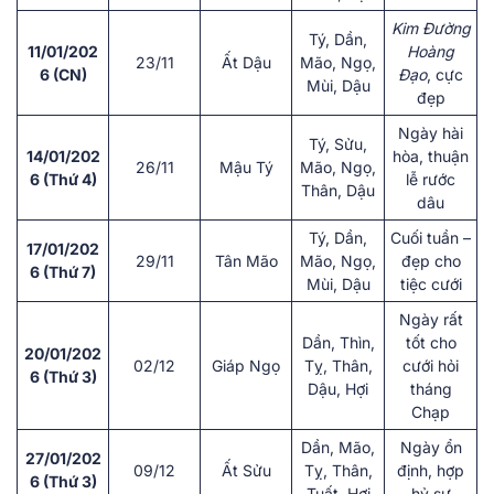
Kim Đường
Tý, Dần,
11/01/202
Hoàng
23/11
Ất Dậu
Mão, Ngọ,
6 (CN)
Đạo
, cực
Mùi, Dậu
đẹp
Ngày hài
Tý, Sửu,
14/01/202
hòa, thuận
26/11
Mậu Tý
Mão, Ngọ,
6 (Thứ 4)
lễ rước
Thân, Dậu
dâu
Tý, Dần,
Cuối tuần –
17/01/202
29/11
Tân Mão
Mão, Ngọ,
đẹp cho
6 (Thứ 7)
Mùi, Dậu
tiệc cưới
Ngày rất
Dần, Thìn,
tốt cho
20/01/202
02/12
Giáp Ngọ
Tỵ, Thân,
cưới hỏi
6 (Thứ 3)
Dậu, Hợi
tháng
Chạp
Dần, Mão,
Ngày ổn
27/01/202
09/12
Ất Sửu
Tỵ, Thân,
định, hợp
6 (Thứ 3)
Tuất, Hợi
hỷ sự