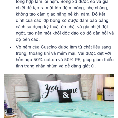
tổng hợp làm lõi nệm. Bông xơ được ép và gia
nhiệt để tạo ra một lớp đệm mỏng, nhẹ nhàng,
không tạo cảm giác nặng nề khi nằm. Độ kết
dính của các lớp bông xơ được đảm bảo bằng
cách sử dụng kỹ thuật ép chặt và gia nhiệt đột
ngột, tạo nên một khối độc đáo có độ đàn hồi và
độ bền cao.
Vỏ nệm của Cuscino được làm từ chất liệu sang
trọng, thoáng khí và mềm mại. Vải được dệt với
hỗn hợp 50% cotton và 50% PE, giúp giảm thiểu
tình trạng nhăn nhúm và dễ dàng giặt ủi.