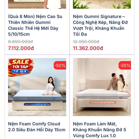
(Quà 8 Món) Nệm Cao Su
Nệm Gummi Signature –
Thiên Nhiên Gummi
Công Nghệ Kép, Nâng Đỡ
Classic Thế Hệ Mới Dày
Vượt Trội, Kháng Khuẩn
5/10/15cm
Tối Đa
8.890.000đ
12.950.000đ
7.112.000đ
11.362.000đ
-50%
-35%
Nệm Foam Comfy Cloud
Nệm Foam Làm Mát,
2.0 Siêu Đàn Hồi Dày 15cm
Kháng Khuẩn Nâng Đỡ 5
Vùng Comfy Lux 1.0