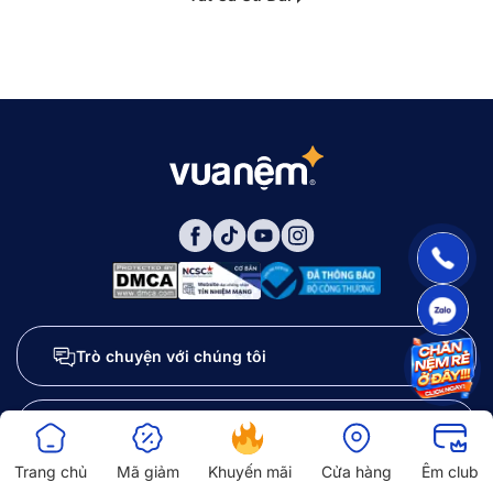
Trò chuyện với chúng tôi
Hotline mua hàng:
1800 2092
Trang chủ
Mã giảm
Khuyến mãi
Cửa hàng
Êm club