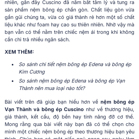
nhiên, gần đây Cuscino đã nắm bắt tâm lý và tung ra
sản phẩm nệm bông ép chần gòn. Chất liệu gòn vừa
gần gũi chúng ta, vừa có giá thành rẻ hơn một số chất
liệu khác như foam hay cao su thiên nhiên. Nhờ vậy mà
bạn vẫn có thể nằm trên chiếc nệm ái trong khi không
cần chi trả nhiều ngân sách.
XEM THÊM:
So sánh chi tiết nệm bông ép Edena và bông ép
Kim Cương
So sánh nệm bông ép Edena và bông ép Vạn
Thành nên mua loại nào tốt?
Bài viết trên đã giúp bạn hiểu hơn về
nệm bông ép
Vạn Thành và bông ép Cuscino
như về thương hiệu,
giá thành, kết cấu, độ bền hay tính nâng đỡ cơ thể.
Mong rằng qua bài viết này bạn đã có thể chọn cho
mình một chiếc nệm bông ép theo thương hiệu bạn yêu
thích. Chúc bạn có một giấc ngủ ngon sau ngày làm