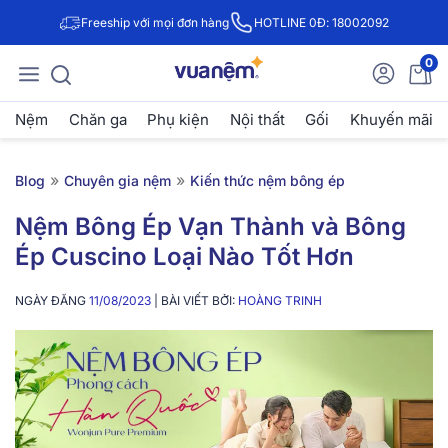
Freeship với mọi đơn hàng
HOTLINE 0Đ: 18002092
0
Nệm
Chăn ga
Phụ kiện
Nội thất
Gối
Khuyến mãi
»
»
Blog
Chuyên gia nệm
Kiến thức nệm bông ép
Nệm Bông Ép Vạn Thành và Bông
Ép Cuscino Loại Nào Tốt Hơn
NGÀY ĐĂNG
11/08/2023
| BÀI VIẾT BỞI:
HOÀNG TRINH