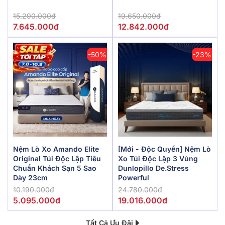
15.290.000đ
19.650.000đ
7.645.000đ
12.842.000đ
-50%
-23%
Nệm Lò Xo Amando Elite
[Mới - Độc Quyền] Nệm Lò
Original Túi Độc Lập Tiêu
Xo Túi Độc Lập 3 Vùng
Chuẩn Khách Sạn 5 Sao
Dunlopillo De.Stress
Dày 23cm
Powerful
10.190.000đ
24.780.000đ
5.095.000đ
19.016.000đ
Tất Cả Ưu Đãi