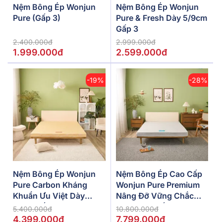
Nệm Bông Ép Wonjun
Nệm Bông Ép Wonjun
Pure (Gấp 3)
Pure & Fresh Dày 5/9cm
Gấp 3
2.400.000đ
2.999.000đ
1.999.000đ
2.599.000đ
-19%
-28%
Nệm Bông Ép Wonjun
Nệm Bông Ép Cao Cấp
Pure Carbon Kháng
Wonjun Pure Premium
Khuẩn Ưu Việt Dày
Nâng Đỡ Vững Chắc
10cm Gấp 2
Dày 12cm Gấp 2
5.400.000đ
10.800.000đ
4.399.000đ
7.799.000đ