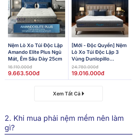
Nệm Lò Xo Túi Độc Lập
[Mới - Độc Quyền] Nệm
Amando Elite Plus Ngủ
Lò Xo Túi Độc Lập 3
Mát, Êm Sâu Dày 25cm
Vùng Dunlopillo
De.Stress Powerful
16.110.000đ
24.780.000đ
9.663.500đ
19.016.000đ
Xem Tất Cả
2. Khi mua phải nệm mềm nên làm
gì?