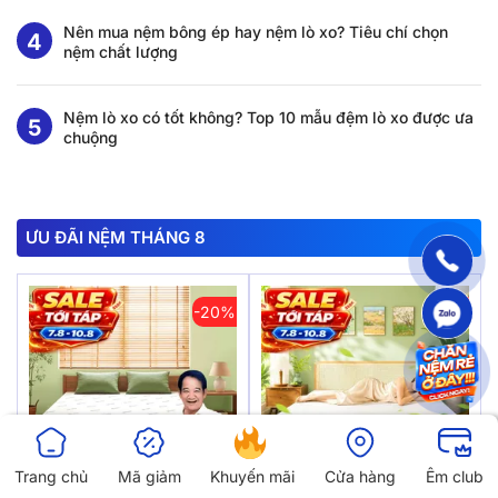
Nên mua nệm bông ép hay nệm lò xo? Tiêu chí chọn
nệm chất lượng
Nệm lò xo có tốt không? Top 10 mẫu đệm lò xo được ưa
chuộng
ƯU ĐÃI NỆM THÁNG 8
-20%
-12%
Trang chủ
Mã giảm
Khuyến mãi
Cửa hàng
Êm club