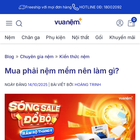
Freeship với mọi đơn hàng
HOTLINE 0Đ: 18002092
0
Nệm
Chăn ga
Phụ kiện
Nội thất
Gối
Khuyến mãi
»
»
Blog
Chuyên gia nệm
Kiến thức nệm
Mua phải nệm mềm nên làm gì?
NGÀY ĐĂNG
14/10/2025
| BÀI VIẾT BỞI:
HOÀNG TRINH