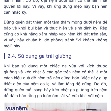
hành nệm. Do đó, đặt nệm dưới sàn có thể làm mất
quyền lợi này. Vì vậy, khi ứng dụng mẹo này bạn nên
cân nhắc kỹ.
Đừng quên đặt thêm một tấm thảm mỏng dưới nệm để
bảo vệ khỏi bụi bẩn và thực hiện vệ sinh định kỳ. Rệp
cũng có khả năng xâm nhập vào nệm khi đặt trên sàn,
vì vậy hãy chuẩn bị để phòng tránh “vị khách không
mời” này.
2.4. Sử dụng ga trải giường
Khi bạn sử dụng một chiếc ga vừa với kích thước
giường và kéo chặt ở các góc trên nệm có thể là một
cách hiệu quả để nệm trở nên cứng hơn. Việc này giúp
thiết diện của nệm co lại và làm tăng độ cứng. Do đó,
đừng quên mỗi sáng hãy kéo chặt ga giường trên nệm
để đảm bảo rằng ga luôn ôm sát và vừa khít với nệm.