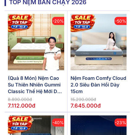
TOP NỆM BÁN CHẠY 2026
-20%
-50%
(Quà 8 Món) Nệm Cao
Nệm Foam Comfy Cloud
Su Thiên Nhiên Gummi
2.0 Siêu Đàn Hồi Dày
Classic Thế Hệ Mới Dày
15cm
5/10/15cm
8.890.000đ
15.290.000đ
7.112.000đ
7.645.000đ
-40%
-23%