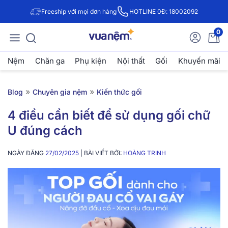
Freeship với mọi đơn hàng
HOTLINE 0Đ: 18002092
0
Nệm
Chăn ga
Phụ kiện
Nội thất
Gối
Khuyến mãi
»
»
Blog
Chuyên gia nệm
Kiến thức gối
4 điều cần biết để sử dụng gối chữ
U đúng cách
NGÀY ĐĂNG
27/02/2025
| BÀI VIẾT BỞI:
HOÀNG TRINH