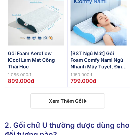
Gối Foam Aeroflow
[BST Ngủ Mát] Gối
ICool Làm Mát Công
Foam Comfy Nami Ngủ
Thái Học
Nhanh Mây Tuyết, Định
Hình Cổ Vai Gáy
1.086.000đ
1.150.000đ
899.000đ
799.000đ
Xem Thêm Gối
2. Gối chữ U thường được dùng cho
đối tượng nào?