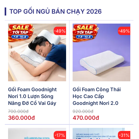
TOP GỐI NGỦ BÁN CHẠY 2026
-49%
-49%
Gối Foam Goodnight
Gối Foam Công Thái
Nori 1.0 Lượn Sóng
Học Cao Cấp
Nâng Đỡ Cổ Vai Gáy
Goodnight Nori 2.0
700.000đ
920.000đ
360.000đ
470.000đ
-17%
-31%