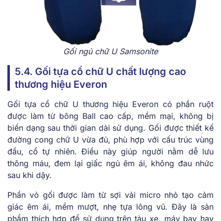
Gối ngủ chữ U Samsonite
5.4. Gối tựa cổ chữ U chất lượng cao
thương hiệu Everon
Gối tựa cổ chữ U thương hiệu Everon có phần ruột
được làm từ bông Ball cao cấp, mềm mại, không bị
biến dạng sau thời gian dài sử dụng. Gối được thiết kế
đường cong chữ U vừa đủ, phù hợp với cấu trúc vùng
đầu, cổ tự nhiên. Điều này giúp người nằm dễ lưu
thông máu, đem lại giấc ngủ êm ái, không đau nhức
sau khi dậy.
Phần vỏ gối được làm từ sợi vải micro nhỏ tạo cảm
giác êm ái, mềm mượt, nhẹ tựa lông vũ. Đây là sản
phẩm thích hợp để sử dụng trên tàu xe, máy bay hay