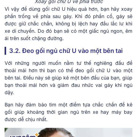
Xoay gối chữ U về phía trước
Vì vậy để dùng gối chữ U hiệu quả hơn, bạn hãy xoay
phần trống về phía sau gáy. Khi đó phần cổ, gáy sẽ
được giữ chắc chắn, không bị lệch hay đầu lắc lư khi
xe di chuyển. Do đó bạn sẽ có một giấc ngủ ngon, êm
ái trên suốt chặng đường.
3.2. Đeo gối ngủ chữ U vào một bên tai
Với những người muốn nằm tư thế nghiêng đầu để
thoải mái hơn thì bạn có thể đeo gối chữ U vào một
bên tai. Điều này sẽ giúp kê một bên đầu của bạn, giúp
bạn thoải mái hơn và giảm đau nhức vai gáy khi ngủ
dậy.
Bạn hãy đảm bảo tìm một điểm tựa chắc chắn để kê
gối giúp khoảng thời gian ngủ trên xe hay máy bay
được dễ chịu nhất.