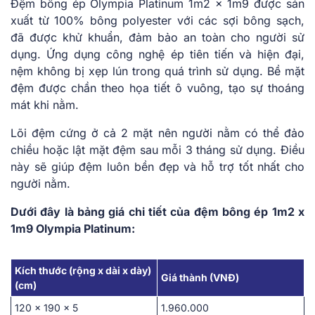
Đệm bông ép Olympia Platinum 1m2 x 1m9 được sản
xuất từ 100% bông polyester với các sợi bông sạch,
đã được khử khuẩn, đảm bảo an toàn cho người sử
dụng. Ứng dụng công nghệ ép tiên tiến và hiện đại,
nệm không bị xẹp lún trong quá trình sử dụng. Bề mặt
đệm được chần theo họa tiết ô vuông, tạo sự thoáng
mát khi nằm.
Lõi đệm cứng ở cả 2 mặt nên người nằm có thể đảo
chiều hoặc lật mặt đệm sau mỗi 3 tháng sử dụng. Điều
này sẽ giúp đệm luôn bền đẹp và hỗ trợ tốt nhất cho
người nằm.
Dưới đây là bảng giá chi tiết của đệm bông ép 1m2 x
1m9 Olympia Platinum:
Kích thước (rộng x dài x dày)
Giá thành (VNĐ)
(cm)
120 x 190 x 5
1.960.000