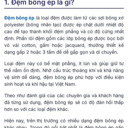
1. Đệm bông ép là gì?
Đệm bông ép
là loại đệm được làm từ các sợi bông xơ
polyester (bông nhân tạo) được ép chặt dưới nhiệt độ
cao để tạo thành khối đệm phẳng và có độ cứng nhất
định. Phần lõi đệm gồm các lớp bông ép được bọc bởi
vỏ vải cotton, gấm hoặc jacquard, thường thiết kế
dạng gấp 2 hoặc 3 tấm để dễ gấp gọn và di chuyển.
Loại đệm này có bề mặt phẳng, ít lún và giúp giữ tư
thế nằm ổn định. Nhờ cấu trúc thoáng khí và khả năng
vệ sinh dễ dàng, đệm bông ép phù hợp với điều kiện
sinh hoạt và khí hậu tại Việt Nam.
Theo như đánh giá của các chuyên gia và khách hàng
đã từng sử dụng, đệm bông ép sẽ có độ đàn hồi thấp
hơn so với các loại đệm khác.
Hiện nay, trên thị trường có nhiều dạng đệm bông ép
khác nhau. Trong đó nổi bật nhất là đệm bông ép gấp