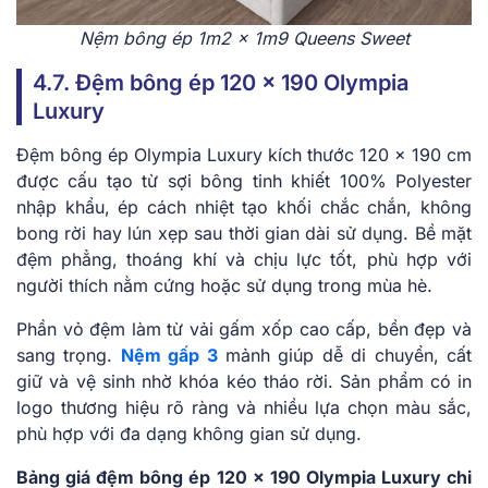
Nệm bông ép 1m2 x 1m9 Queens Sweet
4.7. Đệm bông ép 120 x 190 Olympia
Luxury
Đệm bông ép Olympia Luxury kích thước 120 x 190 cm
được cấu tạo từ sợi bông tinh khiết 100% Polyester
nhập khẩu, ép cách nhiệt tạo khối chắc chắn, không
bong rời hay lún xẹp sau thời gian dài sử dụng. Bề mặt
đệm phẳng, thoáng khí và chịu lực tốt, phù hợp với
người thích nằm cứng hoặc sử dụng trong mùa hè.
Phần vỏ đệm làm từ vải gấm xốp cao cấp, bền đẹp và
sang trọng.
Nệm gấp 3
mảnh giúp dễ di chuyển, cất
giữ và vệ sinh nhờ khóa kéo tháo rời. Sản phẩm có in
logo thương hiệu rõ ràng và nhiều lựa chọn màu sắc,
phù hợp với đa dạng không gian sử dụng.
Bảng giá đệm bông ép 120 x 190 Olympia Luxury chi