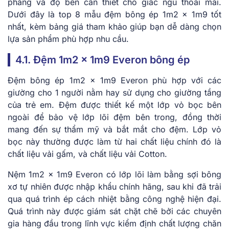
phẳng và độ bền cần thiết cho giấc ngủ thoải mái.
Dưới đây là top 8 mẫu đệm bông ép 1m2 x 1m9 tốt
nhất, kèm bảng giá tham khảo giúp bạn dễ dàng chọn
lựa sản phẩm phù hợp nhu cầu.
4.1. Đệm 1m2 x 1m9 Everon bông ép
Đệm bông ép 1m2 x 1m9 Everon phù hợp với các
giường cho 1 người nằm hay sử dụng cho giường tầng
của trẻ em. Đệm được thiết kế một lớp vỏ bọc bên
ngoài để bảo vệ lớp lõi đệm bên trong, đồng thời
mang đến sự thẩm mỹ và bắt mắt cho đệm. Lớp vỏ
bọc này thường được làm từ hai chất liệu chính đó là
chất liệu vải gấm, và chất liệu vải Cotton.
Nệm 1m2 x 1m9 Everon có lớp lõi làm bằng sợi bông
xơ tự nhiên được nhập khẩu chính hãng, sau khi đã trải
qua quá trình ép cách nhiệt bằng công nghệ hiện đại.
Quá trình này được giám sát chặt chẽ bởi các chuyên
gia hàng đầu trong lĩnh vực kiểm định chất lượng chăn