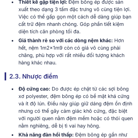
Thiết kế gập tiện lợi:
Đệm bông ép được sản
xuất theo dạng 3 tấm đặc trưng vô cùng tiện lợi.
Việc có thể gấp gọn một cách dễ dàng giúp bạn
cất trữ đệm nhanh chóng. Góp phần tiết kiệm
diện tích căn phòng tối đa.
Giá thành rẻ so với các dòng nệm khác:
Hơn
hết, nệm 1m2x1m9 còn có giá vô cùng phải
chăng, phù hợp với rất nhiều đối tượng khách
hàng khác nhau.
2.3. Nhược điểm
Độ cứng cao:
Do được ép chặt từ các sợi bông
xơ polyester, đệm bông ép có bề mặt khá cứng
và ít độ lún. Điều này giúp giữ dáng đệm ổn định
nhưng có thể gây cảm giác khô cứng, đặc biệt
với người quen nằm đệm mềm hoặc có thói quen
nằm nghiêng, dễ bị tì vai hay hông.
Khả năng đàn hồi thấp:
Đệm bông ép gần như