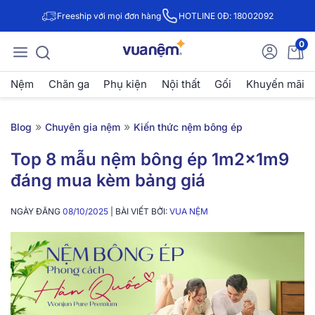
Freeship với mọi đơn hàng
HOTLINE 0Đ: 18002092
0
Nệm
Chăn ga
Phụ kiện
Nội thất
Gối
Khuyến mãi
»
»
Blog
Chuyên gia nệm
Kiến thức nệm bông ép
Top 8 mẫu nệm bông ép 1m2x1m9
đáng mua kèm bảng giá
NGÀY ĐĂNG
08/10/2025
| BÀI VIẾT BỞI:
VUA NỆM