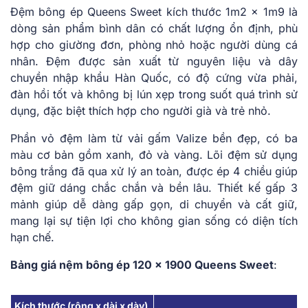
Đệm bông ép Queens Sweet kích thước 1m2 x 1m9 là
dòng sản phẩm bình dân có chất lượng ổn định, phù
hợp cho giường đơn, phòng nhỏ hoặc người dùng cá
nhân. Đệm được sản xuất từ nguyên liệu và dây
chuyền nhập khẩu Hàn Quốc, có độ cứng vừa phải,
đàn hồi tốt và không bị lún xẹp trong suốt quá trình sử
dụng, đặc biệt thích hợp cho người già và trẻ nhỏ.
Phần vỏ đệm làm từ vải gấm Valize bền đẹp, có ba
màu cơ bản gồm xanh, đỏ và vàng. Lõi đệm sử dụng
bông trắng đã qua xử lý an toàn, được ép 4 chiều giúp
đệm giữ dáng chắc chắn và bền lâu. Thiết kế gấp 3
mảnh giúp dễ dàng gấp gọn, di chuyển và cất giữ,
mang lại sự tiện lợi cho không gian sống có diện tích
hạn chế.
Bảng giá nệm bông ép 120 x 1900 Queens Sweet
:
Kích thước (rộng x dài x dày)