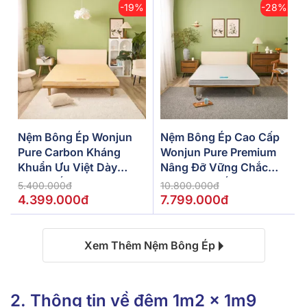
-19%
-28%
Nệm Bông Ép Wonjun
Nệm Bông Ép Cao Cấp
Pure Carbon Kháng
Wonjun Pure Premium
Khuẩn Ưu Việt Dày
Nâng Đỡ Vững Chắc
10cm Gấp 2
Dày 12cm Gấp 2
5.400.000đ
10.800.000đ
4.399.000đ
7.799.000đ
Xem Thêm Nệm Bông Ép
2. Thông tin về đệm 1m2 x 1m9