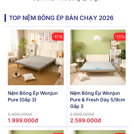
TOP NỆM BÔNG ÉP BÁN CHẠY 2026
-17%
-13%
Nệm Bông Ép Wonjun
Nệm Bông Ép Wonjun
Pure (Gấp 3)
Pure & Fresh Dày 5/9cm
Gấp 3
2.400.000đ
2.999.000đ
1.999.000đ
2.599.000đ