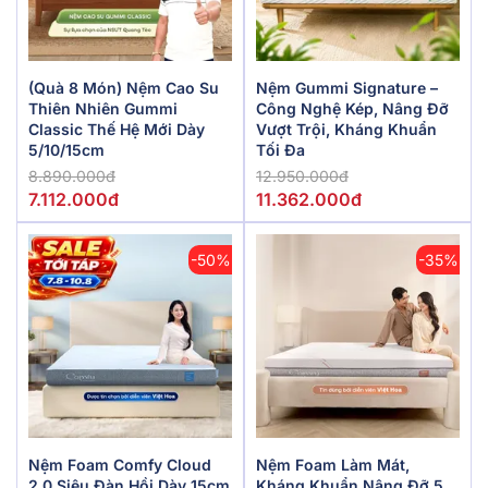
(Quà 8 Món) Nệm Cao Su
Nệm Gummi Signature –
Thiên Nhiên Gummi
Công Nghệ Kép, Nâng Đỡ
Classic Thế Hệ Mới Dày
Vượt Trội, Kháng Khuẩn
5/10/15cm
Tối Đa
8.890.000đ
12.950.000đ
7.112.000đ
11.362.000đ
-50%
-35%
Nệm Foam Comfy Cloud
Nệm Foam Làm Mát,
2.0 Siêu Đàn Hồi Dày 15cm
Kháng Khuẩn Nâng Đỡ 5