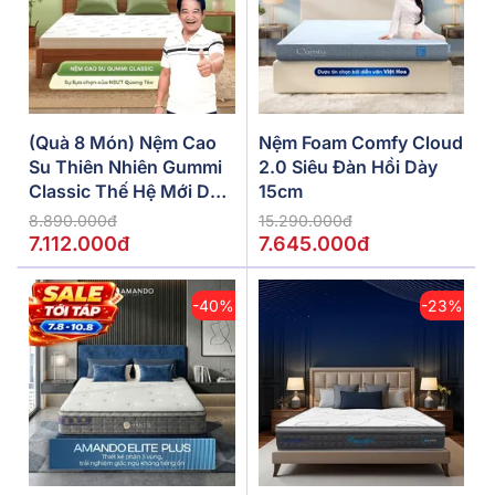
(Quà 8 Món) Nệm Cao
Nệm Foam Comfy Cloud
Su Thiên Nhiên Gummi
2.0 Siêu Đàn Hồi Dày
Classic Thế Hệ Mới Dày
15cm
5/10/15cm
8.890.000đ
15.290.000đ
7.112.000đ
7.645.000đ
-40%
-23%