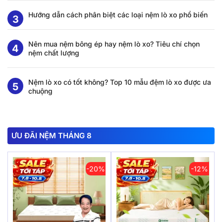
Hướng dẫn cách phân biệt các loại nệm lò xo phổ biến
Nên mua nệm bông ép hay nệm lò xo? Tiêu chí chọn
nệm chất lượng
Nệm lò xo có tốt không? Top 10 mẫu đệm lò xo được ưa
chuộng
ƯU ĐÃI NỆM THÁNG 8
-20%
-12%