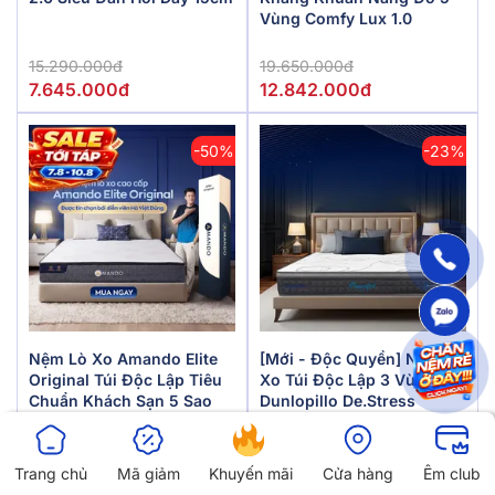
Vùng Comfy Lux 1.0
15.290.000đ
19.650.000đ
7.645.000đ
12.842.000đ
-50%
-23%
Nệm Lò Xo Amando Elite
[Mới - Độc Quyền] Nệm Lò
Original Túi Độc Lập Tiêu
Xo Túi Độc Lập 3 Vùng
Chuẩn Khách Sạn 5 Sao
Dunlopillo De.Stress
Dày 23cm
Powerful
10.190.000đ
24.780.000đ
5.095.000đ
19.016.000đ
Trang chủ
Mã giảm
Khuyến mãi
Cửa hàng
Êm club