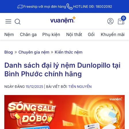
Freeship với mọi đơn hàng
HOTLINE 0Đ: 18002092
0
Nệm
Chăn ga
Phụ kiện
Nội thất
Gối
Khuyến mãi
»
»
Blog
Chuyên gia nệm
Kiến thức nệm
Danh sách đại lý nệm Dunlopillo tại
Bình Phước chính hãng
NGÀY ĐĂNG
15/12/2025
| BÀI VIẾT BỞI:
TIẾN NGUYỄN