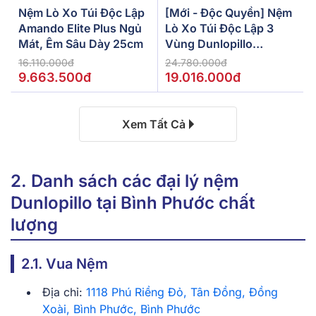
Nệm Lò Xo Túi Độc Lập
[Mới - Độc Quyền] Nệm
Amando Elite Plus Ngủ
Lò Xo Túi Độc Lập 3
Mát, Êm Sâu Dày 25cm
Vùng Dunlopillo
De.Stress Powerful
16.110.000đ
24.780.000đ
9.663.500đ
19.016.000đ
Xem Tất Cả
2. Danh sách các đại lý nệm
Dunlopillo tại Bình Phước chất
lượng
2.1. Vua Nệm
Địa chỉ:
1118 Phú Riềng Đỏ, Tân Đồng, Đồng
Xoài, Bình Phước, Bình Phước