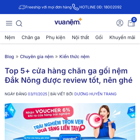
Freeship với mọi đơn hàng
HOTLINE 0Đ: 18002092
0
Nệm
Chăn ga
Phụ kiện
Nội thất
Gối
Khuyến mãi
»
»
Blog
Chuyên gia nệm
Kiến thức nệm
Top 5+ cửa hàng chăn ga gối nệm
Đắk Nông được review tốt, nên ghé
NGÀY ĐĂNG
03/11/2025
| BÀI VIẾT BỞI:
DƯƠNG HUYỀN TRANG