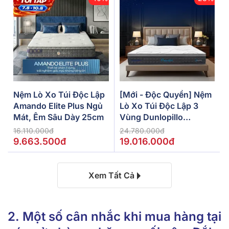
Nệm Lò Xo Túi Độc Lập
[Mới - Độc Quyền] Nệm
Amando Elite Plus Ngủ
Lò Xo Túi Độc Lập 3
Mát, Êm Sâu Dày 25cm
Vùng Dunlopillo
De.Stress Powerful
16.110.000đ
24.780.000đ
9.663.500đ
19.016.000đ
Xem Tất Cả
2. Một số cân nhắc khi mua hàng tại