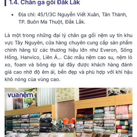
1.4. Chăn ga gối Đắk Lắk
Địa chỉ: 45/1/3C Nguyễn Viết Xuân, Tân Thành,
TP. Buôn Ma Thuột, Đắk Lắk.
Là một trong những đại lý chăn ga gối nệm uy tín khu
vực Tây Nguyên, cửa hàng chuyên cung cấp sản phẩm
chính hãng từ các thương hiệu lớn như Everon, Sông
Hồng, Hanvico, Liên Á… Các mẫu nệm cao su, nệm lò
xo, foam và bông ép tại đây được khách hàng đánh
giá cao nhờ độ êm ái, bền đẹp và phù hợp với khí hậu
khô nóng của vùng cao.