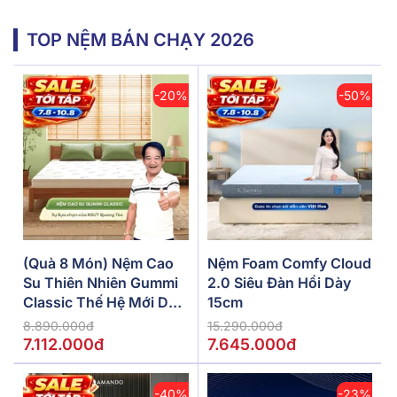
TOP NỆM BÁN CHẠY 2026
-20%
-50%
(Quà 8 Món) Nệm Cao
Nệm Foam Comfy Cloud
Su Thiên Nhiên Gummi
2.0 Siêu Đàn Hồi Dày
Classic Thế Hệ Mới Dày
15cm
5/10/15cm
8.890.000đ
15.290.000đ
7.112.000đ
7.645.000đ
-40%
-23%