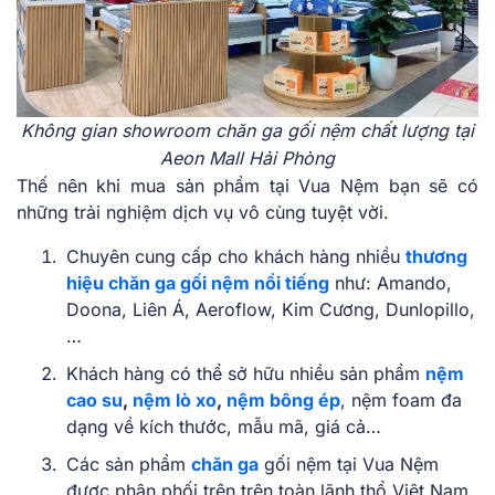
Không gian showroom chăn ga gối nệm chất lượng tại
Aeon Mall Hải Phòng
Thế nên khi mua sản phẩm tại Vua Nệm bạn sẽ có
những trải nghiệm dịch vụ vô cùng tuyệt vời.
Chuyên cung cấp cho khách hàng nhiều
thương
hiệu chăn ga gối nệm nổi tiếng
như: Amando,
Doona, Liên Á, Aeroflow, Kim Cương, Dunlopillo,
…
Khách hàng có thể sở hữu nhiều sản phẩm
nệm
cao su
,
nệm lò xo
,
nệm bông ép
, nệm foam đa
dạng về kích thước, mẫu mã, giá cả…
Các sản phẩm
chăn ga
gối nệm tại Vua Nệm
được phân phối trên trên toàn lãnh thổ Việt Nam.