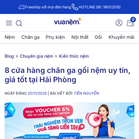
Freeship với mọi đơn hàng
HOTLINE 0Đ: 18002092
0
Nệm
Chăn ga
Phụ kiện
Nội thất
Gối
Khuyến mãi
»
»
Blog
Chuyên gia nệm
Kiến thức nệm
8 cửa hàng chăn ga gối nệm uy tín,
giá tốt tại Hải Phòng
NGÀY ĐĂNG
20/11/2025
| BÀI VIẾT BỞI:
TIẾN NGUYỄN