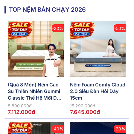
TOP NỆM BÁN CHẠY 2026
-20%
-50%
(Quà 8 Món) Nệm Cao
Nệm Foam Comfy Cloud
Su Thiên Nhiên Gummi
2.0 Siêu Đàn Hồi Dày
Classic Thế Hệ Mới Dày
15cm
5/10/15cm
8.890.000đ
15.290.000đ
7.112.000đ
7.645.000đ
-40%
-23%