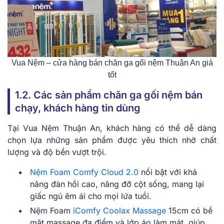
Vua Nệm – cửa hàng bán chăn ga gối nệm Thuận An giá
tốt
1.2. Các sản phẩm chăn ga gối nệm bán
chạy, khách hàng tin dùng
Tại Vua Nệm Thuận An, khách hàng có thể dễ dàng
chọn lựa những sản phẩm được yêu thích nhờ chất
lượng và độ bền vượt trội.
Nệm Foam Comfy Cloud 2.0
nổi bật với khả
năng đàn hồi cao, nâng đỡ cột sống, mang lại
giấc ngủ êm ái cho mọi lứa tuổi.
Nệm Foam
iComfy Coolax Massage
15cm có bề
mặt massage đa điểm và lớp áo làm mát, giúp