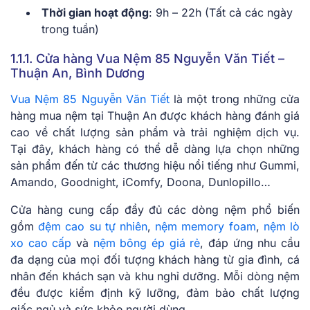
Thời gian hoạt động
: 9h – 22h (Tất cả các ngày
trong tuần)
1.1.1. Cửa hàng Vua Nệm 85 Nguyễn Văn Tiết –
Thuận An, Bình Dương
Vua Nệm 85 Nguyễn Văn Tiết
là một trong những cửa
hàng mua nệm tại Thuận An được khách hàng đánh giá
cao về chất lượng sản phẩm và trải nghiệm dịch vụ.
Tại đây, khách hàng có thể dễ dàng lựa chọn những
sản phẩm đến từ các thương hiệu nổi tiếng như Gummi,
Amando, Goodnight, iComfy, Doona, Dunlopillo…
Cửa hàng cung cấp đầy đủ các dòng nệm phổ biến
gồm
đệm cao su tự nhiên
,
nệm memory foam
,
nệm lò
xo cao cấp
và
nệm bông ép giá rẻ
, đáp ứng nhu cầu
đa dạng của mọi đối tượng khách hàng từ gia đình, cá
nhân đến khách sạn và khu nghỉ dưỡng. Mỗi dòng nệm
đều được kiểm định kỹ lưỡng, đảm bảo chất lượng
giấc ngủ và sức khỏe người dùng.