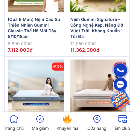
(Quà 8 Món) Nệm Cao Su
Nệm Gummi Signature –
Thiên Nhiên Gummi
Công Nghệ Kép, Nâng Đỡ
Classic Thế Hệ Mới Dày
Vượt Trội, Kháng Khuẩn
5/10/15cm
Tối Đa
8.890.000đ
12.950.000đ
7.112.000đ
11.362.000đ
-50%
-35%
Nệm Foam Comfy Cloud
Nệm Foam Làm Mát,
Trang chủ
Mã giảm
Khuyến mãi
Cửa hàng
Êm club
2.0 Siêu Đàn Hồi Dày 15cm
Kháng Khuẩn Nâng Đỡ 5