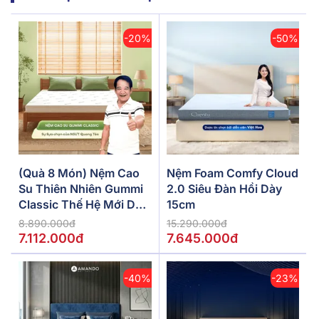
-20%
-50%
(Quà 8 Món) Nệm Cao
Nệm Foam Comfy Cloud
Su Thiên Nhiên Gummi
2.0 Siêu Đàn Hồi Dày
Classic Thế Hệ Mới Dày
15cm
5/10/15cm
8.890.000đ
15.290.000đ
7.112.000đ
7.645.000đ
-40%
-23%