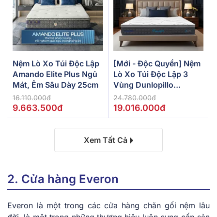
Nệm Lò Xo Túi Độc Lập
[Mới - Độc Quyền] Nệm
Amando Elite Plus Ngủ
Lò Xo Túi Độc Lập 3
Mát, Êm Sâu Dày 25cm
Vùng Dunlopillo
De.Stress Powerful
16.110.000đ
24.780.000đ
9.663.500đ
19.016.000đ
Xem Tất Cả
2. Cửa hàng Everon
Everon là một trong các cửa hàng chăn gối nệm lâu