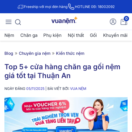
Freeship với mọi đơn hàng
HOTLINE 0Đ: 18002092
0
Nệm
Chăn ga
Phụ kiện
Nội thất
Gối
Khuyến mãi
»
»
Blog
Chuyên gia nệm
Kiến thức nệm
Top 5+ cửa hàng chăn ga gối nệm
giá tốt tại Thuận An
NGÀY ĐĂNG
05/11/2025
| BÀI VIẾT BỞI:
VUA NỆM