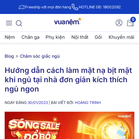
Freeship với mọi đơn hàng
HOTLINE 0Đ: 18002092
0
Nệm
Chăn ga
Phụ kiện
Nội thất
Gối
Khuyến mãi
»
Blog
Chăm sóc giấc ngủ
Hướng dẫn cách làm mặt nạ bịt mặt
khi ngủ tại nhà đơn giản kích thích
ngủ ngon
NGÀY ĐĂNG
30/01/2023
| BÀI VIẾT BỞI:
HOÀNG TRINH