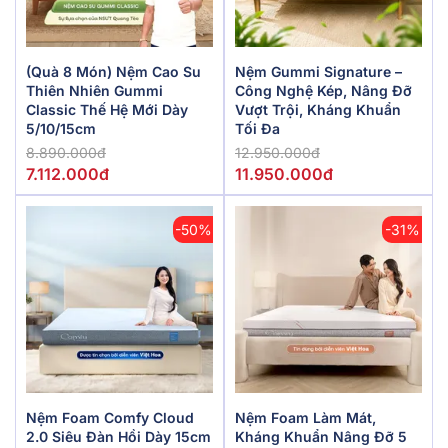
(Quà 8 Món) Nệm Cao Su
Nệm Gummi Signature –
Thiên Nhiên Gummi
Công Nghệ Kép, Nâng Đỡ
Classic Thế Hệ Mới Dày
Vượt Trội, Kháng Khuẩn
5/10/15cm
Tối Đa
8.890.000đ
12.950.000đ
7.112.000đ
11.950.000đ
-50%
-31%
Nệm Foam Comfy Cloud
Nệm Foam Làm Mát,
2.0 Siêu Đàn Hồi Dày 15cm
Kháng Khuẩn Nâng Đỡ 5