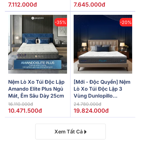
7.112.000đ
7.645.000đ
-35%
-20%
Nệm Lò Xo Túi Độc Lập
[Mới - Độc Quyền] Nệm
Amando Elite Plus Ngủ
Lò Xo Túi Độc Lập 3
Mát, Êm Sâu Dày 25cm
Vùng Dunlopillo
De.Stress Powerful
16.110.000đ
24.780.000đ
10.471.500đ
19.824.000đ
Xem Tất Cả