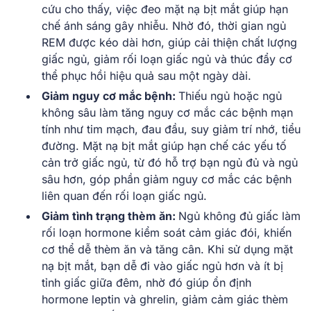
cứu cho thấy, việc đeo mặt nạ bịt mắt giúp hạn
chế ánh sáng gây nhiễu. Nhờ đó, thời gian ngủ
REM được kéo dài hơn, giúp cải thiện chất lượng
giấc ngủ, giảm rối loạn giấc ngủ và thúc đẩy cơ
thể phục hồi hiệu quả sau một ngày dài.
Giảm nguy cơ mắc bệnh:
Thiếu ngủ hoặc ngủ
không sâu làm tăng nguy cơ mắc các bệnh mạn
tính như tim mạch, đau đầu, suy giảm trí nhớ, tiểu
đường. Mặt nạ bịt mắt giúp hạn chế các yếu tố
cản trở giấc ngủ, từ đó hỗ trợ bạn ngủ đủ và ngủ
sâu hơn, góp phần giảm nguy cơ mắc các bệnh
liên quan đến rối loạn giấc ngủ.
Giảm tình trạng thèm ăn:
Ngủ không đủ giấc làm
rối loạn hormone kiểm soát cảm giác đói, khiến
cơ thể dễ thèm ăn và tăng cân. Khi sử dụng mặt
nạ bịt mắt, bạn dễ đi vào giấc ngủ hơn và ít bị
tỉnh giấc giữa đêm, nhờ đó giúp ổn định
hormone leptin và ghrelin, giảm cảm giác thèm