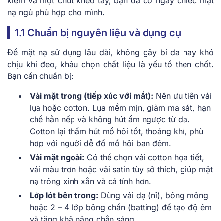
kiếm và một chút khéo tay, bạn đã có ngay chiếc mặt
nạ ngủ phù hợp cho mình.
1.1 Chuẩn bị nguyên liệu và dụng cụ
Để mặt nạ sử dụng lâu dài, không gây bí da hay khó
chịu khi đeo, khâu chọn chất liệu là yếu tố then chốt.
Bạn cần chuẩn bị:
Vải mặt trong (tiếp xúc với mắt):
Nên ưu tiên vải
lụa hoặc cotton. Lụa mềm mịn, giảm ma sát, hạn
chế hằn nếp và không hút ẩm ngược từ da.
Cotton lại thấm hút mồ hôi tốt, thoáng khí, phù
hợp với người dễ đổ mồ hôi ban đêm.
Vải mặt ngoài:
Có thể chọn vải cotton họa tiết,
vải màu trơn hoặc vải satin tùy sở thích, giúp mặt
nạ trông xinh xắn và cá tính hơn.
Lớp lót bên trong:
Dùng vải dạ (nỉ), bông mỏng
hoặc 2 – 4 lớp bông chần (batting) để tạo độ êm
và tăng khả năng chắn sáng.