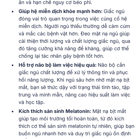
ăn và hạn chế nguy cơ béo phì.
Giúp hệ miễn dịch khỏe mạnh hơn:
Giấc ngủ
đóng vai trò quan trọng trong việc củng cố hệ
miễn dịch. Người ngủ thiếu thường dễ cảm cúm
và mắc các bệnh vặt hơn. Đeo mặt nạ ngủ giúp
cải thiện thời lượng và chất lượng giấc ngủ, qua
đó tăng cường khả năng đề kháng, giúp cơ thể
chống lại tác nhân gây bệnh tốt hơn.
Hỗ trợ não bộ làm việc hiệu quả:
Não bộ cần
giấc ngủ chất lượng để xử lý thông tin và phục
hồi năng lượng. Khi ngủ sâu hơn nhờ mặt nạ bịt
mắt, bạn sẽ thức dậy với trạng thái tỉnh táo, tập
trung và minh mẫn, nâng cao hiệu suất làm việc
và học tập.
Kích thích sản sinh Melatonin:
Mặt nạ bịt mắt
giúp tạo môi trường tối hoàn toàn, từ đó kích
thích cơ thể sản sinh melatonin tự nhiên, giúp bạn
buồn ngủ nhanh hơn và duy trì giấc ngủ ổn định