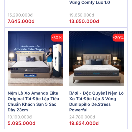
Vùng Comfy Lux 1.0
15.290.000đ
19.650.000đ
7.645.000đ
13.650.000đ
-50%
-20%
Nệm Lò Xo Amando Elite
[Mới - Độc Quyền] Nệm Lò
Original Túi Độc Lập Tiêu
Xo Túi Độc Lập 3 Vùng
Chuẩn Khách Sạn 5 Sao
Dunlopillo De.Stress
Dày 23cm
Powerful
10.190.000đ
24.780.000đ
5.095.000đ
19.824.000đ