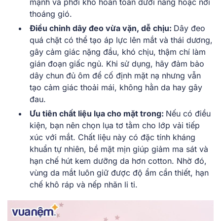
mạnh và phơi khô hoàn toàn dưới nắng hoặc nơi
thoáng gió.
Điều chỉnh dây đeo vừa vặn, dễ chịu:
Dây đeo
quá chặt có thể tạo áp lực lên mắt và thái dương,
gây cảm giác nặng đầu, khó chịu, thậm chí làm
gián đoạn giấc ngủ. Khi sử dụng, hãy đảm bảo
dây chun đủ ôm để cố định mặt nạ nhưng vẫn
tạo cảm giác thoải mái, không hằn da hay gây
đau.
Ưu tiên chất liệu lụa cho mặt trong:
Nếu có điều
kiện, bạn nên chọn lụa tơ tằm cho lớp vải tiếp
xúc với mắt. Chất liệu này có đặc tính kháng
khuẩn tự nhiên, bề mặt mịn giúp giảm ma sát và
hạn chế hút kem dưỡng da hơn cotton. Nhờ đó,
vùng da mắt luôn giữ được độ ẩm cần thiết, hạn
chế khô ráp và nếp nhăn li ti.