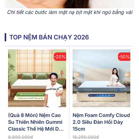
Chi tiết các bước làm mặt nạ bịt mặt khi ngủ bằng vải
TOP NỆM BÁN CHẠY 2026
-20%
-50%
(Quà 8 Món) Nệm Cao
Nệm Foam Comfy Cloud
Su Thiên Nhiên Gummi
2.0 Siêu Đàn Hồi Dày
Classic Thế Hệ Mới Dày
15cm
5/10/15cm
8.890.000đ
15.290.000đ