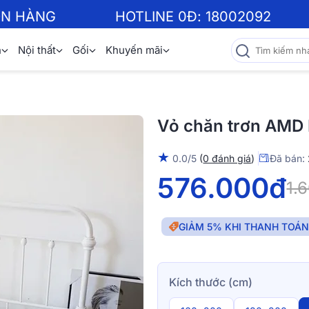
ƠN HÀNG
HOTLINE 0Đ:
18002092
n
Nội thất
Gối
Khuyến mãi
Vỏ chăn trơn AMD 
★
0.0/5
(
0 đánh giá
)
Đã bán:
576.000đ
1.
GIẢM 5% KHI THANH TOÁ
Kích thước (cm)