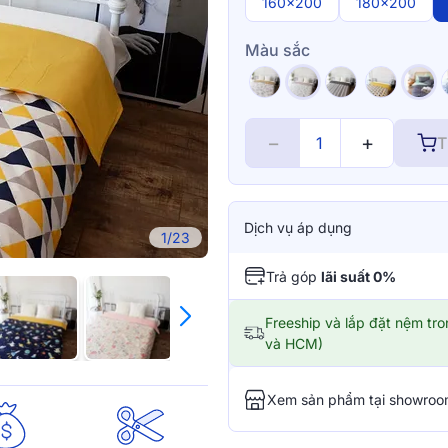
160x200
180x200
Màu sắc
−
+
T
Dịch vụ áp dụng
1/23
Trả góp
lãi suất 0%
Freeship và lắp đặt nệm tr
và HCM)
Xem sản phẩm tại showro