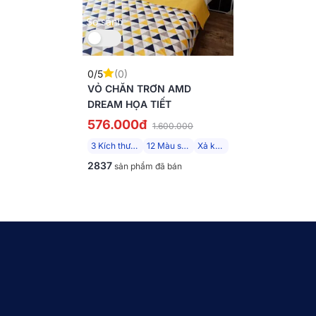
So sánh
0/5
(0)
VỎ CHĂN TRƠN AMD
DREAM HỌA TIẾT
576.000đ
1.600.000
3 Kích thước
12 Màu sắc
Xả kho
2837
sản phẩm đã bán