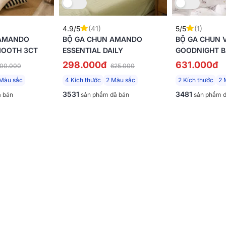
, Amando đề cao sự tỉ mỉ và khắt khe trong từng chất liệu, quy trình
 những
sản phẩm Amando
để cảm nhận "giấc ngủ châu Âu" trong tầ
4.9/5
(41)
5/5
(1)
i chút so với sản phẩm thực tế do điều kiện chụp và thiết bị hiển 
 AMANDO
BỘ GA CHUN AMANDO
BỘ GA CHUN 
hoặc liên hệ để được đội ngũ của chúng tôi hỗ trợ.
MOOTH 3CT
ESSENTIAL DAILY
GOODNIGHT 
MẠI, ĐIỀU HÒ
298.000đ
631.000đ
00.000
625.000
Màu sắc
4 Kích thước
2 Màu sắc
2 Kích thước
2 
3531
3481
 bán
sản phẩm đã bán
sản phẩm đ