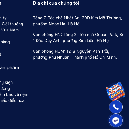
m
Địa chỉ của chúng tôi
g ty
Tầng 7, Tòa nhà Nhật An, 30D Kim Mã Thượng,
 Giải thưởng
phường Ngọc Hà, Hà Nội.
về Vua Nệm
Văn phòng HN: Tầng 2, Tòa nhà Ocean Park, Số
1 Đào Duy Anh, phường Kim Liên, Hà Nội.
 hàng
Văn phòng HCM: 121B Nguyễn Văn Trỗi,
ãi
phường Phú Nhuận, Thành phố Hồ Chí Minh.
sản phẩm
hụ kiện
iường
ấm bảo vệ nệm
hiếu điều hòa