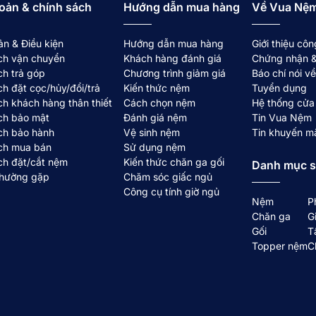
oản & chính sách
Hướng dẫn mua hàng
Về Vua Nệ
ản & Điều kiện
Hướng dẫn mua hàng
Giới thiệu côn
ch vận chuyển
Khách hàng đánh giá
Chứng nhận &
ch trả góp
Chương trình giảm giá
Báo chí nói 
ch đặt cọc/hủy/đổi/trả
Kiến thức nệm
Tuyển dụng
ch khách hàng thân thiết
Cách chọn nệm
Hệ thống cửa
ch bảo mật
Đánh giá nệm
Tin Vua Nệm
ch bảo hành
Vệ sinh nệm
Tin khuyến m
ch mua bán
Sử dụng nệm
ch đặt/cắt nệm
Kiến thức chăn ga gối
Danh mục 
thường gặp
Chăm sóc giấc ngủ
Công cụ tính giờ ngủ
Nệm
P
Chăn ga
G
Gối
T
Topper nệm
C