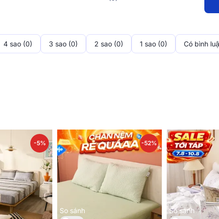
4 sao (0)
3 sao (0)
2 sao (0)
1 sao (0)
Có bình lu
-5%
-52%
 kết cấu vải bền chắc và mềm mại, mang lại tính thẩm mỹ cao và cảm g
tốt, đồng thời cũng mang đặc tính chống khuẩn và an toàn cho làn 
So sánh
So sánh