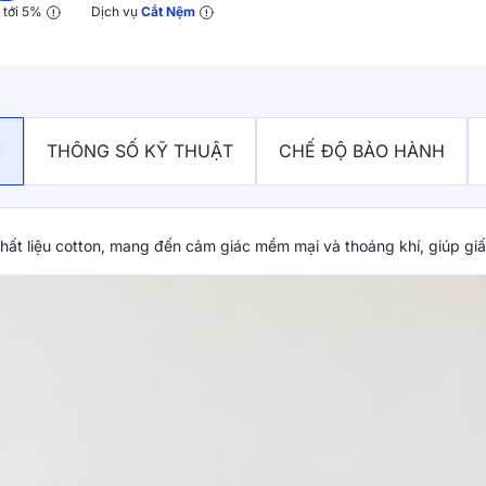
y
tới 5%
Dịch vụ
Cắt Nệm
M
THÔNG SỐ KỸ THUẬT
CHẾ ĐỘ BẢO HÀNH
chất liệu cotton, mang đến cảm giác mềm mại và thoáng khí, giúp giấ