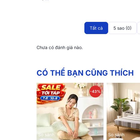
Tất cả
5 sao (0)
Chưa có đánh giá nào.
CÓ THỂ BẠN CŨNG THÍCH
-43%
Vỏ chăn
làm từ chất liệu cotton tự nhiên, với
sản phẩm có khả năng thấm hút và thoáng khí 
và an lành.
So sánh
So sánh