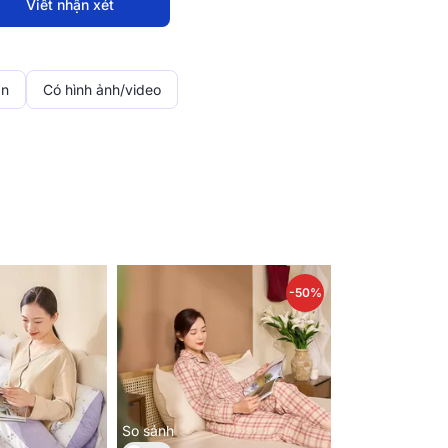
Viết nhận xét
ận
Có hình ảnh/video
-50%
iác êm ái. Chất vải từ cotton tự nhiên giúp
da, giúp cho giấc ngủ của bạn luôn thoải mái
So sánh