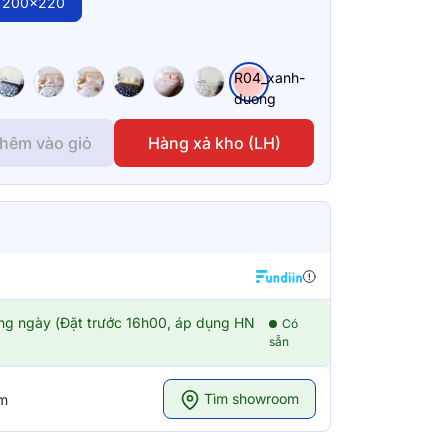
200x220
R04_xanh-
duong
hêm vào giỏ
Hàng xả kho (LH)
ong ngày (Đặt trước 16h00, áp dụng HN
Có
sẵn
Tìm showroom
om