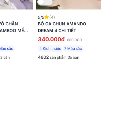
 sản xuất cho đến thiết kế để tôn vinh nét
m nay.
5/5
(4)
thị. Mong quý khách thông cảm cho sự khác
VỎ CHĂN
BỘ GA CHUN AMANDO
BAMBOO MỀM
DREAM 4 CHI TIẾT
A THÂN NHIỆT
340.000đ
680.000
Màu sắc
4 Kích thước
7 Màu sắc
4602
ã bán
sản phẩm đã bán