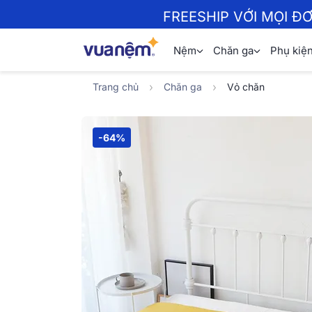
FREESHIP VỚI MỌI Đ
Nệm
Chăn ga
Phụ kiệ
Trang chủ
Chăn ga
Vỏ chăn
-64%