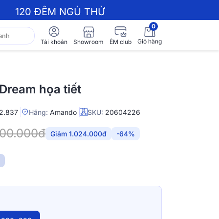
120 ĐÊM NGỦ THỬ
0
Giỏ hàng
Showroom
Tài khoản
ÊM club
Dream họa tiết
2.837
Hãng:
Amando
SKU:
20604226
600.000đ
Giảm 1.024.000đ
-64%
N