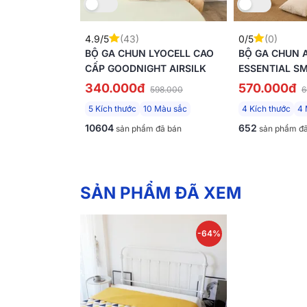
Thừa hưởng tinh túy từ di sản văn hóa châu Âu
thanh lịch, sang trọng vượt thời gian. Sở hữu
4.9/5
(43)
0/5
(0)
*Hình ảnh chăn ga và phụ kiện có thể khác đô
BỘ GA CHUN LYOCELL CAO
BỘ GA CHUN
biệt nhỏ này. Mọi thắc mắc, vui lòng nhắn tin 
CẤP GOODNIGHT AIRSILK
ESSENTIAL S
340.000đ
570.000đ
598.000
6
5 Kích thước
10 Màu sắc
4 Kích thước
4 
10604
652
sản phẩm đã bán
sản phẩm đã
SẢN PHẨM ĐÃ XEM
-64%