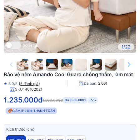
So sánh
1/22
Bảo vệ nệm Amando Cool Guard chống thấm, làm mát
(
)
Đã bán:
2.661
★
5.0/5
5 đánh giá
SKU:
40102021
1.235.000đ
1.300.000đ
Giảm 65.000đ
-5%
GIẢM 5% KHI THANH TOÁN
Kích thước (cm)