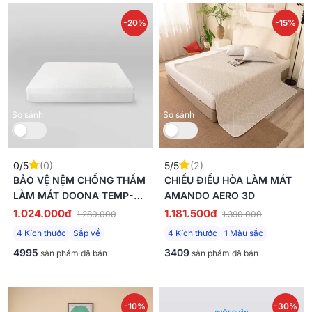
-20%
-15%
So sánh
So sánh
0/5
(0)
5/5
(2)
BẢO VỆ NỆM CHỐNG THẤM
CHIẾU ĐIỀU HÒA LÀM MÁT
LÀM MÁT DOONA TEMP-
AMANDO AERO 3D
RITE
1.024.000đ
1.181.500đ
1.280.000
1.390.000
4 Kích thước
Sắp về
4 Kích thước
1 Màu sắc
4995
3409
sản phẩm đã bán
sản phẩm đã bán
-10%
-30%