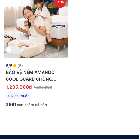
-5%
So sánh
5/5
(5)
BẢO VỆ NỆM AMANDO
COOL GUARD CHỐNG
THẤM, LÀM MÁT
1.235.000đ
1.300.000
4 Kích thước
2661
sản phẩm đã bán