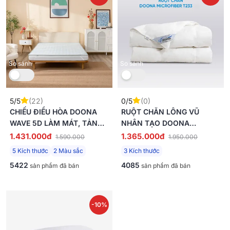
So sánh
So sánh
5/5
(22)
0/5
(0)
CHIẾU ĐIỀU HÒA DOONA
RUỘT CHĂN LÔNG VŨ
WAVE 5D LÀM MÁT, TẢN
NHÂN TẠO DOONA
NHIỆT
MICROFIBER ÊM ÁI
1.431.000đ
1.365.000đ
1.590.000
1.950.000
5 Kích thước
2 Màu sắc
3 Kích thước
5422
4085
sản phẩm đã bán
sản phẩm đã bán
-10%