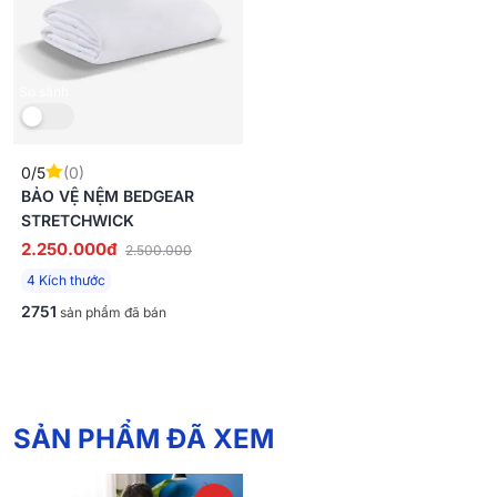
So sánh
0/5
(0)
BẢO VỆ NỆM BEDGEAR
STRETCHWICK
2.250.000đ
2.500.000
4 Kích thước
2751
sản phẩm đã bán
SẢN PHẨM ĐÃ XEM