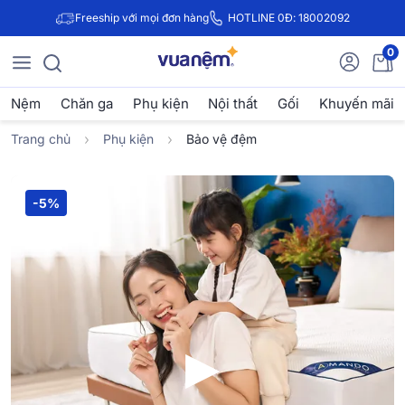
Freeship với mọi đơn hàng
HOTLINE 0Đ: 18002092
0
Nệm
Chăn ga
Phụ kiện
Nội thất
Gối
Khuyến mãi
Trang chủ
Phụ kiện
Bảo vệ đệm
-5%
▶