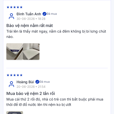
Đinh Tuấn Anh
Đã mua
30-06-2026 • 18:28
Bảo vệ nệm nằm rất mát
Trải lên là thấy mát ngay, nằm cả đêm không bị bí lưng chút
Đường may tinh xảo – Sang trọng từ những
nào.
chi tiết nhỏ nhất
• May viền thanh lịch, mềm mại mang cảm giác tinh tế.
• Bề mặt mượt mà, nâng tầm thẩm mỹ phòng ngủ, phù hợp
phong cách nhẹ nhàng – hiện đại.
• Hoàn thiện đẹp như một món đồ trang trí, không chỉ là phụ
kiện.
Hoàng Bùi
Đã mua
20-06-2026 • 21:54
Mua bảo vệ nệm 2 lần rồi
Tặng kèm 2 vỏ gối Cooling – Mát dịu từ đầu
Mua cái thứ 2 rồi đó, nhà có trẻ con thì bắt buộc phải mua
đến chân
thôi để lỡ đổ nước lên thì nệm ko bị ướt
(Kích cỡ 1m2 tặng kèm 1 vỏ gối)