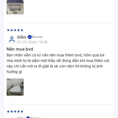
• Set gồm 2
vỏ gối
45×65cm bằng chất liệu Cooling hai mặt.
• Tạo cảm giác dễ chịu khi nằm, hỗ trợ mẹ và bé ngủ sâu,
ngủ ngon hơn.
Diễm
Đã mua
07-02-2026 • 14:38
Nên mua bvd
Bạn nhân viên có tư vấn nên mua thêm bvd, hôm qua bé
Ai phù hợp với Amando Cool Guard?
nhà mình bị tè dầm mới thấy rất đúng đắn khi mua thêm cái
này chỉ cần mở ra đi giặt là ok còn nệm thì không bị ảnh
• Gia đình có trẻ nhỏ, bé hay đổ mồ hôi, hay làm đổ nước
hưởng gì
hoặc sữa.
• Những người coi trọng không gian ngủ sạch sẽ, an toàn và
dễ vệ sinh.
• Người dễ nóng lưng, cần bề mặt nệm thoáng và khô ráo.
• Các mẹ mong muốn bảo vệ nệm bền đẹp lâu năm mà vẫn
giữ được sự tinh tế cho phòng ngủ.