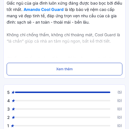
Giấc ngủ của gia đình luôn xứng đáng được bao bọc bởi điều
tốt nhất.
Amando Cool Guard
là lớp bảo vệ nệm cao cấp
mang vẻ đẹp tinh tế, đáp ứng trọn vẹn nhu cầu của cả gia
đình: sạch sẽ - an toàn - thoải mái - bền lâu.
Không chỉ chống thấm, không chỉ thoáng mát, Cool Guard là
“lá chắn” giúp cả nhà an tâm ngủ ngon, bất kể thời tiết.
Chống thấm toàn diện – Giữ nệm sạch tinh
tươm trong mọi tình huống
Xem thêm
• Lớp TPU chống thấm bảo vệ từ mặt trên đến cả các mặt
bên của nệm.
• Ngăn hoàn toàn nước, mồ hôi, sữa, chất lỏng sinh hoạt –
5
(5)
phù hợp gia đình có trẻ nhỏ.
• Bề mặt luôn khô thoáng, giữ nệm bền đẹp như mới sau
4
(0)
nhiều năm.
3
(0)
2
(0)
1
(0)