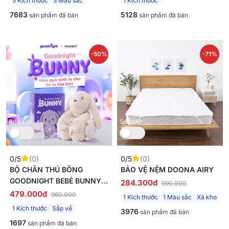
5 Kích thước
3 Màu sắc
1 Kích thước
7683
5128
sản phẩm đã bán
sản phẩm đã bán
-50%
-71%
So sánh
So sánh
0/5
(0)
0/5
(0)
BỘ CHĂN THÚ BÔNG
BẢO VỆ NỆM DOONA AIRY
GOODNIGHT BEBÉ BUNNY
284.300đ
990.000
(BÁN THEO SET)
479.000đ
960.000
1 Kích thước
1 Màu sắc
Xả kho
1 Kích thước
Sắp về
3976
sản phẩm đã bán
1697
sản phẩm đã bán