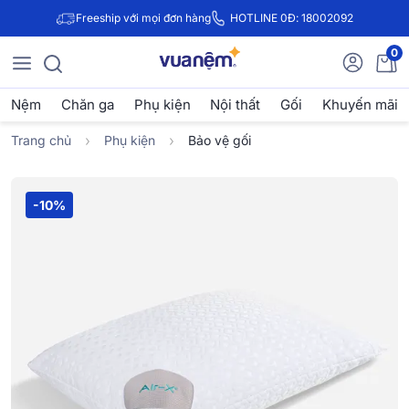
Freeship với mọi đơn hàng
HOTLINE 0Đ: 18002092
0
Nệm
Chăn ga
Phụ kiện
Nội thất
Gối
Khuyến mãi
Trang chủ
Phụ kiện
Bảo vệ gối
-10%