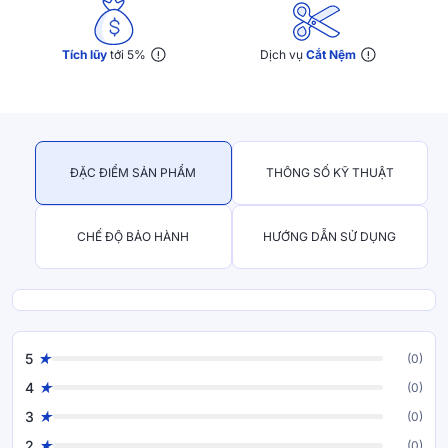
Tích lũy
tới 5%
Dịch vụ
Cắt Nệm
ĐẶC ĐIỂM SẢN PHẨM
THÔNG SỐ KỸ THUẬT
CHẾ ĐỘ BẢO HÀNH
HƯỚNG DẪN SỬ DỤNG
5
(0)
4
(0)
3
(0)
2
(0)