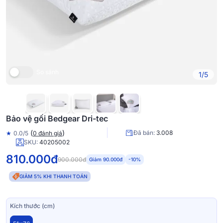
So sánh
1/5
Bảo vệ gối Bedgear Dri-tec
(
)
Đã bán:
3.008
★
0.0/5
0 đánh giá
SKU:
40205002
810.000đ
900.000đ
Giảm 90.000đ
-10%
GIẢM 5% KHI THANH TOÁN
Kích thước (cm)