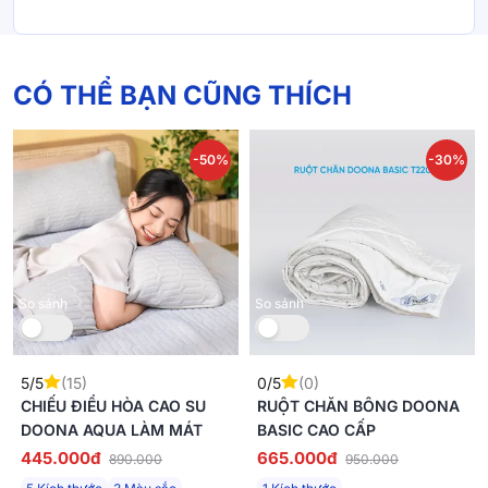
CÓ THỂ BẠN CŨNG THÍCH
-50%
-30%
So sánh
So sánh
5/5
(15)
0/5
(0)
CHIẾU ĐIỀU HÒA CAO SU
RUỘT CHĂN BÔNG DOONA
DOONA AQUA LÀM MÁT
BASIC CAO CẤP
445.000đ
665.000đ
890.000
950.000