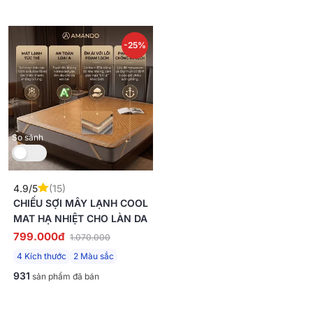
-25%
So sánh
4.9/5
(15)
CHIẾU SỢI MÂY LẠNH COOL
MAT HẠ NHIỆT CHO LÀN DA
799.000đ
1.070.000
4 Kích thước
2 Màu sắc
931
sản phẩm đã bán