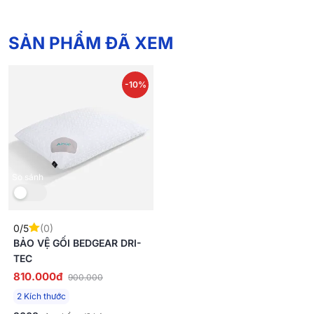
SẢN PHẨM ĐÃ XEM
-10%
So sánh
0/5
(0)
BẢO VỆ GỐI BEDGEAR DRI-
TEC
810.000đ
900.000
2 Kích thước