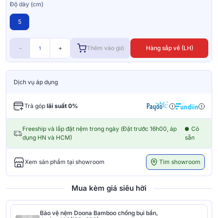
Độ dày (cm)
5
−
+
Thêm vào giỏ
Hàng sắp về (LH)
Dịch vụ áp dụng
Trả góp
lãi suất 0%
Freeship và lắp đặt nệm trong ngày (Đặt trước 16h00, áp
Có
dụng HN và HCM)
sẵn
Tìm showroom
Xem sản phẩm tại showroom
Mua kèm giá siêu hời
Bảo vệ nệm Doona Bamboo chống bụi bẩn,