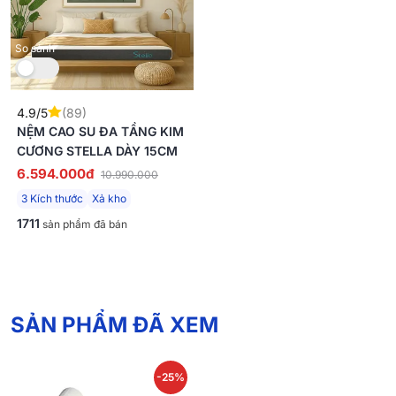
So sánh
4.9/5
(89)
NỆM CAO SU ĐA TẦNG KIM
CƯƠNG STELLA DÀY 15CM
6.594.000đ
10.990.000
3 Kích thước
Xả kho
1711
sản phẩm đã bán
SẢN PHẨM ĐÃ XEM
-25%