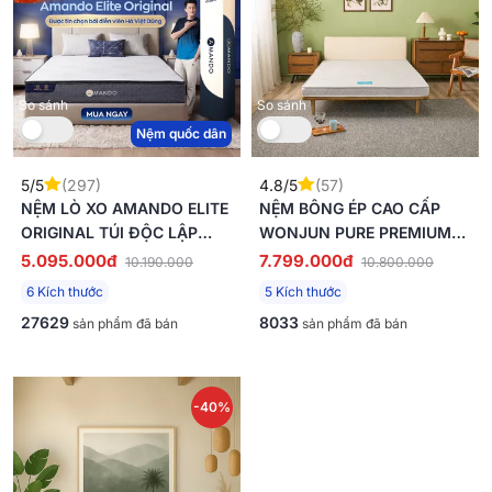
So sánh
So sánh
Nệm quốc dân
5/5
(297)
4.8/5
(57)
NỆM LÒ XO AMANDO ELITE
NỆM BÔNG ÉP CAO CẤP
ORIGINAL TÚI ĐỘC LẬP
WONJUN PURE PREMIUM
TIÊU CHUẨN KHÁCH SẠN 5
NÂNG ĐỠ VỮNG CHẮC DÀY
5.095.000đ
7.799.000đ
10.190.000
10.800.000
SAO DÀY 23CM
12CM GẤP 2
6 Kích thước
5 Kích thước
27629
8033
sản phẩm đã bán
sản phẩm đã bán
-40%