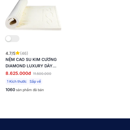
So sánh
4.7/5
(46)
NỆM CAO SU KIM CƯƠNG
DIAMOND LUXURY DÀY
5/10/15CM
8.625.000đ
11.500.000
1 Kích thước
Sắp về
1060
sản phẩm đã bán