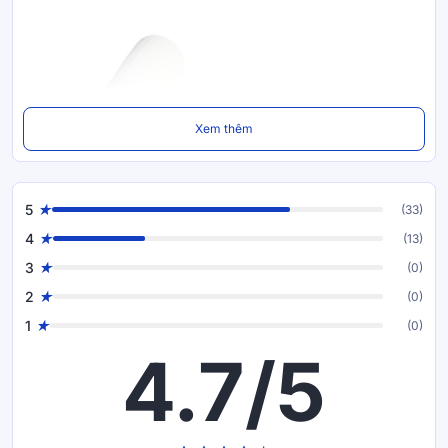
Xem thêm
5
(33)
4
(13)
3
(0)
2
(0)
1
(0)
4.7/5
100% cao su thiên nhiên nguyên khối với độ
đàn hồi tối ưu