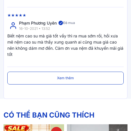
Phạm Phương Uyên
Đã mua
16-10-2021 • 13:52
Biết nệm cao su mà giá tốt vầy thì ra mua sớm rồi, hồi xưa
mê nệm cao su mà thấy xung quanh ai cũng mua giá cao
Lý do nên chọn Vua Nệm
nên không dám mơ đến. Cảm ơn vua nệm đã khuyến mãi giá
tốt
Vua Nệm là hệ thống bán lẻ chăn ga gối nệm với hơn 150
showroom trên toàn quốc. Chúng tôi là nhà phân phối của
những thương hiệu hàng đầu như Tempur, Aeroflow,
Dunlopillo, Liên Á, Kim Cương và sở hữu thương hiệu độc
Xem thêm
quyền Amando, Goodnight, Gummi… giúp khách hàng trải
nghiệm các dòng sản phẩm chính hãng, chất lượng cao và
phù hợp với mọi nhu cầu.
Một trong những chính sách đặc biệt tại Vua Nệm là
120
đêm ngủ thử miễn phí
. Khách hàng được quyền trải nghiệm
CÓ THỂ BẠN CŨNG THÍCH
thực tế ngay tại nhà, nếu không hài lòng, Vua Nệm cam kết
hỗ trợ đổi sản phẩm, giúp bạn an tâm khi mua sắm.