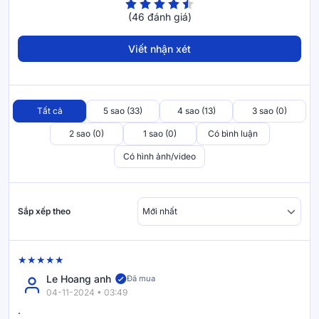
Nệm cao su Kim Cương Diamond Luxury sử dụng 100% cao
su thiên nhiên nguyên khối với 2 mặt lỗ nhỏ đối xứng được
(46 đánh giá)
hút chân không, đóng hộp tiện lợi. Dòng
nệm cao su
này tiên
phong cho xu hướng “ngủ sạch” ngủ organic được người tiêu
Viết nhận xét
dùng lựa chọn.
Sản phẩm có độ đàn hồi tối ưu – độ bền & tuổi thọ cao, đã
được Tổ chức Guiness Việt Nam xác nhận kỷ lục chiếc
nệm
Tất cả
5 sao (33)
4 sao (13)
3 sao (0)
có nhiều người nhảy nhất mà không bị xẹp lún.
2 sao (0)
1 sao (0)
Có bình luận
Có hình ảnh/video
Nâng đỡ cột sống
Các đường cong được thiết kế một cách khoa học và đẹp
Sắp xếp theo
mắt trên bề mặt tấm nệm tạo độ nâng đỡ phù hợp với các bộ
phận trên cơ thể, giúp duy trì sự khỏe mạnh của hệ xương.
Le Hoang anh
Đã mua
04-11-2024 • 03:49
.