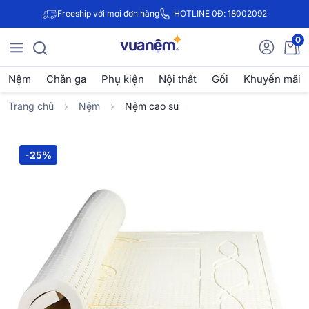
Freeship với mọi đơn hàng
HOTLINE 0Đ: 18002092
0
Nệm
Chăn ga
Phụ kiện
Nội thất
Gối
Khuyến mãi
Trang chủ
Nệm
Nệm cao su
-25%