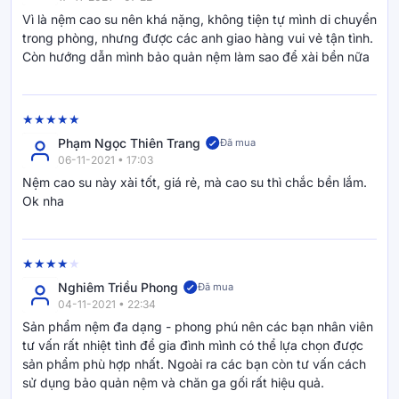
Vì là nệm cao su nên khá nặng, không tiện tự mình di chuyển
trong phòng, nhưng được các anh giao hàng vui vẻ tận tình.
Còn hướng dẫn mình bảo quản nệm làm sao để xài bền nữa
Về Vua Nệm
Với định vị thương hiệu “Bạn đời mang đến giấc ngủ đáng
giá”, Vua Nệm thấu hiểu rằng, giấc ngủ không chỉ đơn thuần
nghỉ ngơi, mà là khoảng thời gian tái tạo năng lượng, phục
Phạm Ngọc Thiên Trang
Đã mua
06-11-2021 • 17:03
hồi sức khỏe và giữ gìn chất lượng sống mỗi ngày.
Nệm cao su này xài tốt, giá rẻ, mà cao su thì chắc bền lắm.
Vua Nệm cam kết mang đến những sản phẩm xứng đáng với
Ok nha
từng phút giây bạn nghỉ ngơi – chất lượng, trải nghiệm đáng
giá và mức giá hợp lý. Từ hệ thống showroom khắp cả nước,
các kênh online, đến chính sách dùng thử 120 đêm, dịch vụ
giao hàng – lắp đặt tận nơi, Vua Nệm luôn đặt khách hàng
Nghiêm Triều Phong
Đã mua
làm trung tâm trong mọi chiến lược vận hành.
04-11-2021 • 22:34
Chúng tôi tin rằng mỗi người có một giấc ngủ riêng cần thấu
Sản phẩm nệm đa dạng - phong phú nên các bạn nhân viên
hiểu và một chiếc nệm riêng được thiết kế để phù hợp. Đó là
tư vấn rất nhiệt tình để gia đình mình có thể lựa chọn được
lý do chúng tôi luôn tiên phong trong công nghệ giấc ngủ, đa
sản phẩm phù hợp nhất. Ngoài ra các bạn còn tư vấn cách
dạng hóa sản phẩm và xây dựng hệ sinh thái phục vụ trọn
sử dụng bảo quản nệm và chăn ga gối rất hiệu quả.
vẹn cho từng giai đoạn cuộc sống.