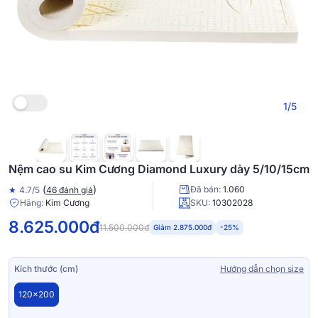
So sánh
1/5
Nệm cao su Kim Cương Diamond Luxury dày 5/10/15cm
(
)
Đã bán:
1.060
★
4.7/5
46 đánh giá
Hãng:
Kim Cương
SKU:
10302028
8.625.000đ
11.500.000đ
Giảm 2.875.000đ
-25%
Kích thước (cm)
Hướng dẫn chọn size
120x200