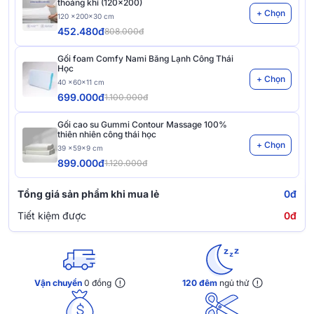
thoáng khí (120x200)
+ Chọn
120 x200x30 cm
452.480đ
808.000đ
Gối foam Comfy Nami Băng Lạnh Công Thái
Học
+ Chọn
40 x60x11 cm
699.000đ
1.100.000đ
Gối cao su Gummi Contour Massage 100%
thiên nhiên công thái học
+ Chọn
39 x59x9 cm
899.000đ
1.120.000đ
Tổng giá sản phẩm khi mua lẻ
0đ
Tiết kiệm được
0đ
Vận chuyển
0 đồng
120 đêm
ngủ thử