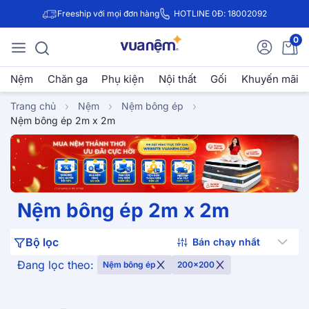
Freeship với mọi đơn hàng
HOTLINE 0Đ: 18002092
0
Nệm
Chăn ga
Phụ kiện
Nội thất
Gối
Khuyến mãi
Trang chủ
Nệm
Nệm bông ép
Nệm bông ép 2m x 2m
Nệm bông ép 2m x 2m
Bộ lọc
Đang lọc theo:
Nệm bông ép
200x200