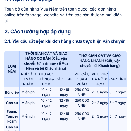
Toàn bộ cửa hàng Vua Nệm trên toàn quốc, các đơn hàng
online trên fanpage, website và trên các sàn thương mại điện
tử.
2. Các trường hợp áp dụng
2.1. Yêu cầu cắt nệm khi đơn hàng chưa thực hiện vận chuyển
THỜI GIAN CẮT VÀ GIAO
THỜI GIAN CẮT VÀ GIAO
HÀNG CƠ BẢN (Cắt, vận
HÀNG NHANH (Cắt, vận
chuyển từ nhà máy về Vua
chuyển tới Khách hàng)
LOẠI
Nệm và tới Khách hàng)
NỆM
PHÍ CẮT/
KHU VỰC
PHÍ CẮT/
KHU VỰC
1 SẢN
HÀ NỘI &
CÁC TỈNH
1 SẢN
HÀ NỘI &
CÁC TỈNH
PHẨM
HCM
PHẨM
HCM
10 - 12
12 -15
250.000
Miễn phí
2 - 3 ngày
5 - 7 ngày
Bông ép
ngày
ngày
VNĐ
10 - 12
12 -15
250.000
Cao su
Miễn phí
2 - 3 ngày
5 - 7 ngày
ngày
ngày
VNĐ
Foam,
10 - 12
12 -15
250.000
Topper
Miễn phí
2 - 3 ngày
5 - 7 ngày
ngày
ngày
VNĐ
Foam
Cao su