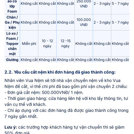
áo có
250.000
Không cắt
Không cắt
Không cắt
2 - 3 ngày
5 - 7 ngày
lớp
VNĐ
Foam
Chăn /
100.000
Ga / Phụ
Không cắt
Không cắt
Không cắt
2 - 3 ngày
5 - 7 ngày
VNĐ
kiện
Lò xo /
Foam /
10 - 12
12 -15
Topper
Miễn phí
Không cắt
Không cắt
Không cắt
ngày
ngày
chần
mặt
Giường
Không cắt
Không cắt
Không cắt
Không cắt
Không cắt
Không cắt
2.2. Yêu cầu cắt nệm khi đơn hàng đã giao thành công:
Nhân viên Vua Nệm sẽ tới nhà vận chuyển nệm về kho Vua
Nệm để cắt, vì thế chi phí đã bao gồm phí vận chuyển 2 chiều:
- Đơn giá cắt nệm: 500.000VNĐ/ 1 nệm.
- Thời gian giao hàng: cửa hàng liên hệ với kho lấy thông tin, tư
vấn cụ thể với khách.
- Chỉ áp dụng với các đơn hàng đã được giao thành công trong
7 ngày gần nhất.
Lưu ý:
các trường hợp khách hàng tự vận chuyển thì sẽ giảm
50% đơn giá.