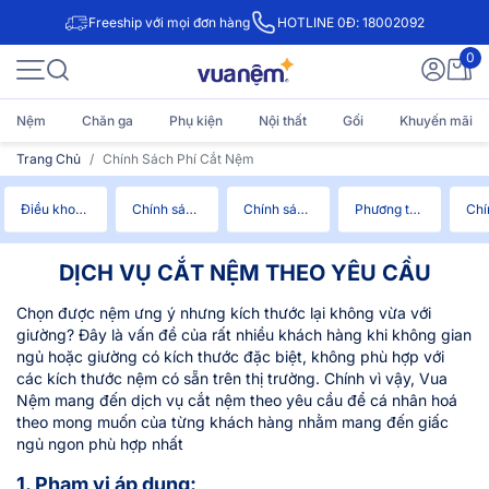
Freeship với mọi đơn hàng
HOTLINE 0Đ: 18002092
0
Nệm
Chăn ga
Phụ kiện
Nội thất
Gối
Khuyến mãi
Trang Chủ
Chính Sách Phí Cắt Nệm
Điều khoản & Điều kiện
Chính sách bảo mật
Chính sách bảo hành
Phương thức thanh toán
DỊCH VỤ CẮT NỆM THEO YÊU CẦU
Chọn được nệm ưng ý nhưng kích thước lại không vừa với
giường? Đây là vấn đề của rất nhiều khách hàng khi không gian
ngủ hoặc giường có kích thước đặc biệt, không phù hợp với
các kích thước nệm có sẵn trên thị trường. Chính vì vậy, Vua
Nệm mang đến dịch vụ cắt nệm theo yêu cầu để cá nhân hoá
theo mong muốn của từng khách hàng nhằm mang đến giấc
ngủ ngon phù hợp nhất
1. Phạm vi áp dụng: