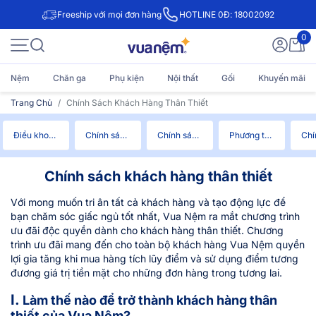
Freeship với mọi đơn hàng
HOTLINE 0Đ: 18002092
0
Nệm
Chăn ga
Phụ kiện
Nội thất
Gối
Khuyến mãi
Trang Chủ
Chính Sách Khách Hàng Thân Thiết
Điều khoản & Điều kiện
Chính sách bảo mật
Chính sách bảo hành
Phương thức thanh toán
Chính sách khách hàng thân thiết
Với mong muốn tri ân tất cả khách hàng và tạo động lực để
bạn chăm sóc giấc ngủ tốt nhất, Vua Nệm ra mắt chương trình
ưu đãi độc quyền dành cho khách hàng thân thiết. Chương
trình ưu đãi mang đến cho toàn bộ khách hàng Vua Nệm quyền
lợi gia tăng khi mua hàng tích lũy điểm và sử dụng điểm tương
đương giá trị tiền mặt cho những đơn hàng trong tương lai.
I.
Làm thế nào để trở thành khách hàng thân
thiết của Vua Nệm?