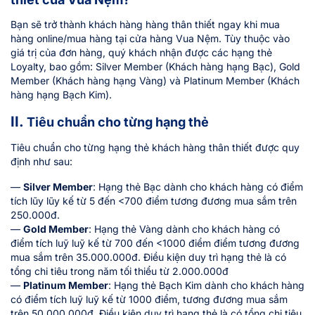
Bạn sẽ trở thành khách hàng hàng thân thiết ngay khi mua
hàng online/mua hàng tại cửa hàng Vua Nệm. Tùy thuộc vào
giá trị của đơn hàng, quý khách nhận được các hạng thẻ
Loyalty, bao gồm: Silver Member (Khách hàng hạng Bạc), Gold
Member (Khách hàng hạng Vàng) và Platinum Member (Khách
hàng hạng Bạch Kim).
II.
Tiêu chuẩn cho từng hạng thẻ
Tiêu chuẩn cho từng hạng thẻ khách hàng thân thiết được quy
định như sau:
—
Silver Member
: Hạng thẻ Bạc dành cho khách hàng có điểm
tích lũy lũy kế từ 5 đến <700 điểm tương đương mua sắm trên
250.000đ.
—
Gold Member
: Hạng thẻ Vàng dành cho khách hàng có
điểm tích luỹ luỹ kế từ 700 đến <1000 điểm điểm tương đương
mua sắm trên 35.000.000đ. Điều kiện duy trì hạng thẻ là có
tổng chi tiêu trong năm tối thiểu từ 2.000.000đ
—
Platinum Member
: Hạng thẻ Bạch Kim dành cho khách hàng
có điểm tích luỹ luỹ kế từ 1000 điểm, tương đương mua sắm
trên 50.000.000đ. Điều kiện duy trì hạng thẻ là có tổng chi tiêu