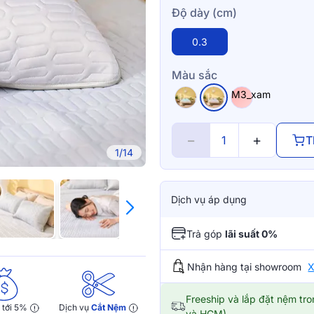
Độ dày (cm)
0.3
Màu sắc
M3_xam
−
+
T
1/14
Dịch vụ áp dụng
Trả góp
lãi suất 0%
Nhận hàng tại showroom
X
Freeship và lắp đặt nệm tr
y
tới 5%
Dịch vụ
Cắt Nệm
và HCM)