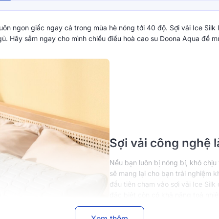
uôn ngon giấc ngay cả trong mùa hè nóng tới 40 độ. Sợi vải Ice Sil
 ngủ. Hãy sắm ngay cho mình chiếu điều hoà cao su Doona Aqua để mù
Sợi vải công nghệ l
Nếu bạn luôn bị nóng bí, khó chịu
sẽ mang lại cho bạn trải nghiệm k
đầu tiên chạm vào sợi vải Ice Silk
đặc biệt còn có khả năng toả nhiệ
các loại mụn, mẩn ngứa xuất hiện.
quạt, điều hoà với chiếu điều ho
Xem thêm