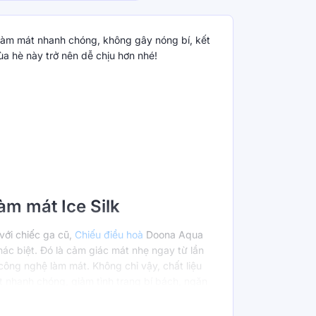
k làm mát nhanh chóng, không gây nóng bí, kết
a hè này trở nên dễ chịu hơn nhé!
àm mát Ice Silk
 với chiếc ga cũ,
Chiếu điều hoà
Doona Aqua
hác biệt. Đó là cảm giác mát nhẹ ngay từ lần
 công nghệ làm mát. Không chỉ vậy, chất liệu
t nhanh chóng, giảm tình trạng bí bách, ngăn
 Kết hợp sử dụng các thiết bị làm mát như
à Doona Aqua để trải nghiệm cảm giác mát mẻ