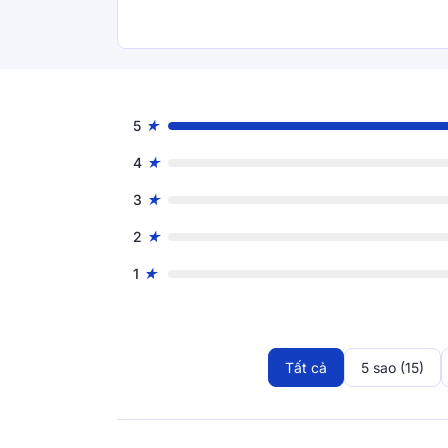
5
4
3
Lớp cao su dẻo dai, bền b
2
1
Sở hữu khả năng đàn hồi dẻo dai ấn tượng, cao
cấp của chiếu điều hoà Doona Aqua so với c
phải lo ngại sự an toàn khi cho con trước nguy
cao su trong Doona Aqua. Cùng với độ dày 0.3
bạn cảm giác êm ái và sự bền bỉ sau một thời
Tất cả
5 sao (15)