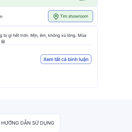
Tìm showroom
om
 bị gì hết trơn. Mịn, êm, không xù lông. Mùa
 😆
Xem tất cả bình luận
HƯỚNG DẪN SỬ DỤNG