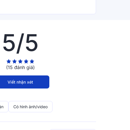
đỉnh điểm.
5/5
(15 đánh giá)
Viết nhận xét
ận
Có hình ảnh/video
cố định chống trượt hiệu