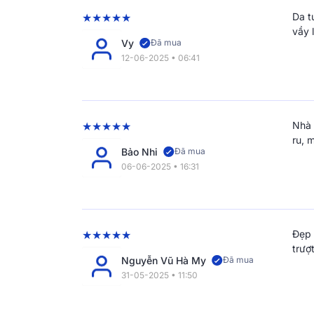
Da t
vầy 
Vy
Đã mua
12-06-2025 • 06:41
Nhà 
ru, 
Bảo Nhi
Đã mua
06-06-2025 • 16:31
Đẹp 
trượ
Nguyễn Vũ Hà My
Đã mua
31-05-2025 • 11:50