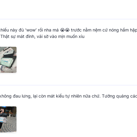
quả
Bạn có thể trải trực tiếp chiếu đ
thêm sự êm ái. Phần đáy nệm với h
chế tình trạng xô lệch, trong suốt
chiếu này đủ ‘wow’ rồi nha má 😭😭 trước nằm nệm cứ nóng hầm hập
 Thật sự mát đỉnh, vải sờ vào mịn muốn xỉu
căng bề mặt nệm phẳng phiu, hạn
kéo đai chun ra khỏi nệm, bạn đã
đi vệ sinh.
ến rũ đến từng
ân bên trong mỗi người phụ nữ.
không đau lưng, lại còn mát kiểu tự nhiên nữa chứ. Tưởng quảng cáo
 thiết kế, lại bảo đảm chất lượng
Lý do nên chọn Vu
Từ những trăn trở giấc ngủ chưa