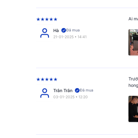
Ai m
Hà
Đã mua
21-01-2025 • 14:41
Đến nay, Vua Nệm đã sở hữu hơn 150 cửa hàng
phối nhiều thương hiệu nệm trong nước và hàn
Dunlopillo, Aeroflow, Tempur, Amando, Liên 
Trướ
hong
Trân Trân
Đã mua
03-01-2025 • 12:20