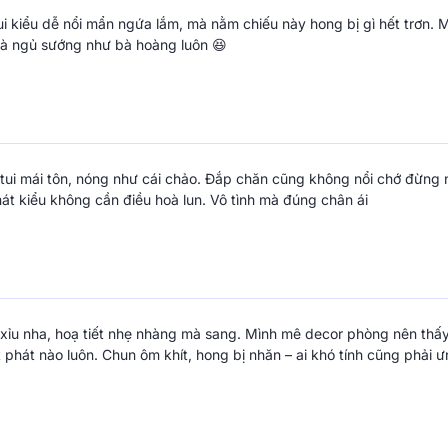
ui kiểu dễ nổi mẩn ngứa lắm, mà nằm chiếu này hong bị gì hết trơn. 
là ngủ sướng như bà hoàng luôn 😆
tui mái tôn, nóng như cái chảo. Đắp chăn cũng không nổi chớ đừng n
mát kiểu không cần điều hoà lun. Vô tình mà đúng chân ái
xỉu nha, hoạ tiết nhẹ nhàng mà sang. Mình mê decor phòng nên thấy c
t phát nào luôn. Chun ôm khít, hong bị nhăn – ai khó tính cũng phải ư