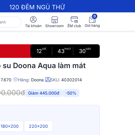
120 ĐÊM NGỦ THỬ
0
Giỏ hàng
Showroom
Tài khoản
ÊM club
GIỜ
PHÚT
GIÂY
12
43
29
o su Doona Aqua làm mát
7.670
Hãng:
Doona
SKU:
40302014
90.000đ
Giảm 445.000đ
-50%
180x200
220x200