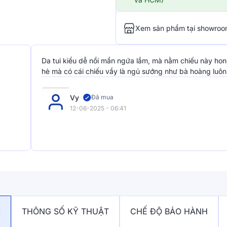
Xem sản phẩm tại showro
Da tui kiểu dễ nổi mẩn ngứa lắm, mà nằm chiếu này hong
hè mà có cái chiếu vầy là ngủ sướng như bà hoàng luôn
Vy
Đã mua
12-06-2025 - 06:41
M
THÔNG SỐ KỸ THUẬT
CHẾ ĐỘ BẢO HÀNH