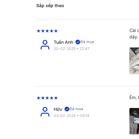
Sắp xếp theo
Cái 
dậy.
Tuấn Anh
Đã mua
20-02-2025 • 22:47
Thương hiệu Doona - Quy
đường nét
Lấy cảm hứng từ sự quyến rũ và dấu ấn cá nh
Êm, 
Từng sản phẩm của
Doona
vừa thời thượng về
tối ưu cho giấc ngủ thêm vẹn tròn.
Hữu
Đã mua
03-02-2025 • 09:14