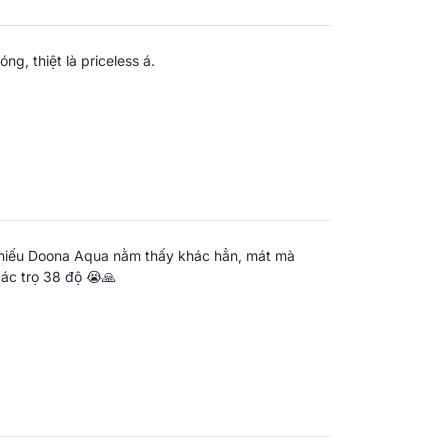
 lại cho khách hàng những trải nghiệm mua
những "dịch vụ Wow" khi khách hàng được mua
g, thiệt là priceless á.
yến và cả ở những không gian trưng bày rộng
m, có đội ngũ giao hàng, tư vấn chuyên
chiếu Doona Aqua nằm thấy khác hẳn, mát mà
gác trọ 38 độ 😭🙏