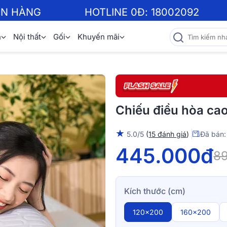
ƠN HÀNG
HOTLINE 0Đ:
18002092
n
Nội thất
Gối
Khuyến mãi
Chiếu điều hòa ca
★
5.0/5
(
15 đánh giá
)
Đã bán:
445.000đ
8
Kích thước (cm)
120x200
160x200