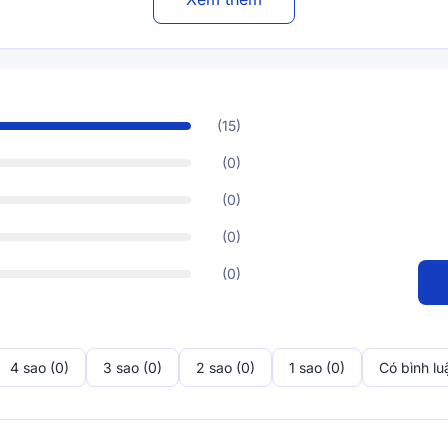
ngay cả trong mùa hè nắng nóng 
(15)
(0)
(0)
ỉ
(0)
(0)
 su là lựa chọn cải tiến, nâng
ác sản phẩm khác. Bạn sẽ không
 cơ bị mẩn ngứa, dị ứng với lớp lõi
cm, lớp lõi này còn mang lại cho
 gian sử dụng.
4 sao (0)
3 sao (0)
2 sao (0)
1 sao (0)
Có bình lu
Mặt đáy, đai chun 