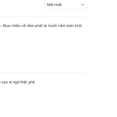
iều hoà Doona Aqua lên bề mặt nệm để tăng
oạ tiết hoa lá có khả năng chống trượt, hạn
 quá trình sử dụng. Đai chun cố định tại 4 góc,
. Mua chiếu về nằm phát là muốn nằm luôn khỏi
 chế nhăn nhúm, gây mất thẩm mỹ. Chỉ cần
 có thể dễ dàng tháo chiếu điều hoà để mang
 xạo ai ngờ thật ghê
a Nệm
 được chú trọng và chăm sóc đúng cách,
Vua