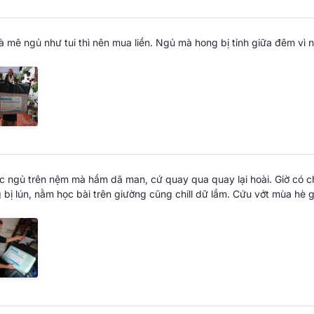
Nệm
thành lập với mong muốn đem
sắm hoàn toàn khác biệt. Đó là 
à mê ngủ như tui thì nên mua liền. Ngủ mà hong bị tỉnh giữa đêm vì nón
sắm tại các kênh mua sắm trực tu
rãi, trực tiếp trải nghiệm sản phẩ
nghiệp,…
 trải dài từ Bắc tới Nam, phân
g đầu thế giới như : Serta,
Á, Kim Cương, Gummi, Goodnight,…
c ngủ trên nệm mà hầm dã man, cứ quay qua quay lại hoài. Giờ có 
 bị lún, nằm học bài trên giường cũng chill dữ lắm. Cứu vớt mùa hè 