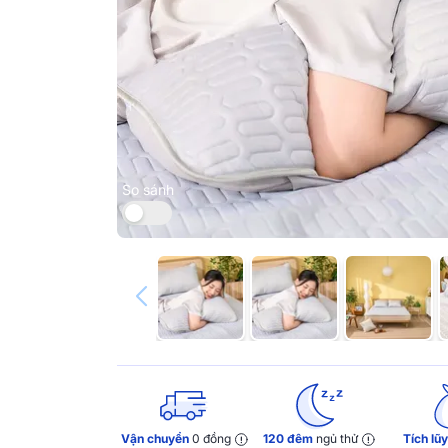
So sánh
Vận chuyển
0 đồng
120 đêm
ngủ thử
Tích lũ