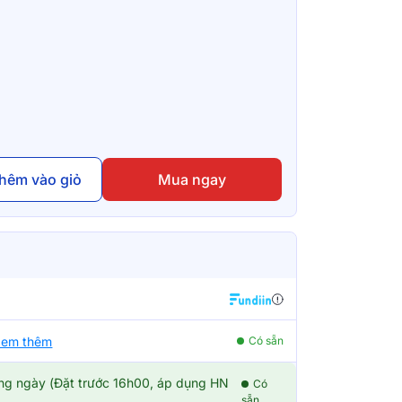
hêm vào giỏ
Mua ngay
em thêm
Có sẵn
ong ngày (Đặt trước 16h00, áp dụng HN
Có
sẵn