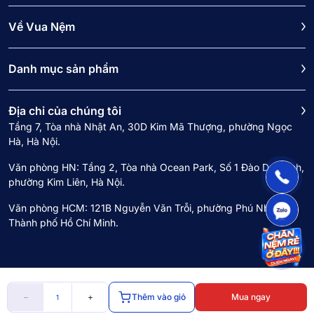
Về Vua Nệm
Danh mục sản phẩm
Địa chỉ của chúng tôi
Tầng 7, Tòa nhà Nhật An, 30D Kim Mã Thượng, phường Ngọc
Hà, Hà Nội.
Văn phòng HN: Tầng 2, Tòa nhà Ocean Park, Số 1 Đào Duy Anh,
phường Kim Liên, Hà Nội.
Văn phòng HCM: 121B Nguyễn Văn Trỗi, phường Phú Nhuận,
Thành phố Hồ Chí Minh.
🔥
−
+
Thêm vào giỏ
Mua ngay
Copyright © 2024 Công ty cổ phần Vua Nệm. Mã số doanh nghiệp 0107968516
Trang chủ
Mã giảm
Khuyến mãi
Cửa hàng
Êm club
do Sở Kế hoạch Đầu tư Hà Nội cấp lần 1 ngày 18/8/2017