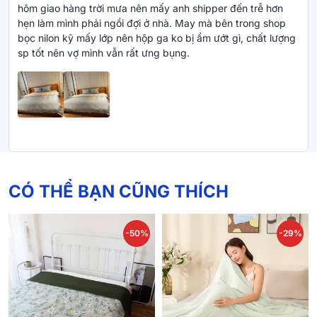
hôm giao hàng trời mưa nên mấy anh shipper đến trễ hơn
*Hình ảnh chăn ga và phụ kiện có thể khác đôi chút so với
hẹn làm mình phải ngồi đợi ở nhà. May mà bên trong shop
sản phẩm thực tế do điều kiện chụp và thiết bị hiển thị. Mong
bọc nilon kỹ mấy lớp nên hộp ga ko bị ẩm ướt gì, chất lượng
quý khách thông cảm cho sự khác biệt nhỏ này. Mọi thắc
sp tốt nên vợ mình vẫn rất ưng bụng.
mắc, vui lòng nhắn tin hoặc liên hệ để được đội ngũ của
chúng tôi hỗ trợ.
CÓ THỂ BẠN CŨNG THÍCH
-50%
-29%
Mới