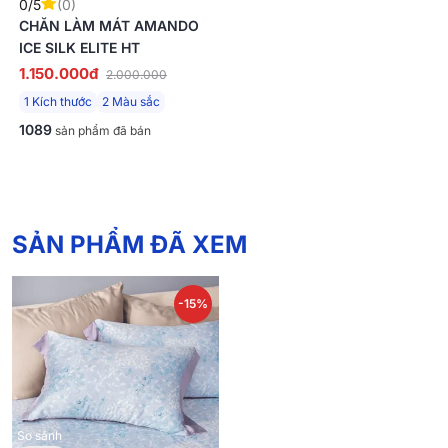
0/5
(0)
CHĂN LÀM MÁT AMANDO
ICE SILK ELITE HT
1.150.000đ
2.000.000
1 Kích thước
2 Màu sắc
1089
sản phẩm đã bán
SẢN PHẨM ĐÃ XEM
-15%
So sánh