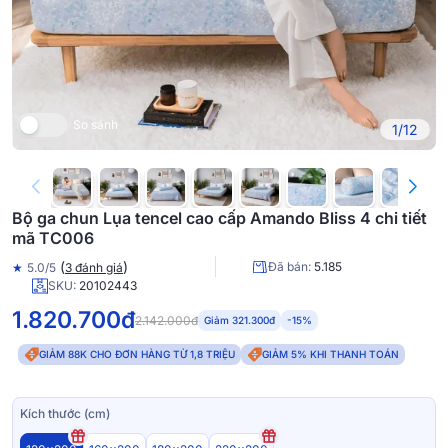
So sánh
1/12
Bộ ga chun Lụa tencel cao cấp Amando Bliss 4 chi tiết
mã TC006
(
)
Đã bán:
5.185
★
5.0/5
3 đánh giá
SKU:
20102443
1.820.700đ
2.142.000đ
Giảm 321.300đ
-15%
GIẢM 88K CHO ĐƠN HÀNG TỪ 1,8 TRIỆU
GIẢM 5% KHI THANH TOÁN
Kích thước (cm)