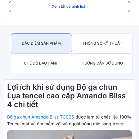
Xem tất cả bình luận
ĐẶC ĐIỂM SẢN PHẨM
THÔNG SỐ KỸ THUẬT
CHẾ ĐỘ BẢO HÀNH
HƯỚNG DẪN SỬ DỤNG
Lợi ích khi sử dụng Bộ ga chun
Lụa tencel cao cấp Amando Bliss
4 chi tiết
Bộ ga chun Amando Bliss TC006
được làm từ chất liệu 100%
Tencel mát và êm mềm với vẻ ngoài bóng mịn sang trọng.