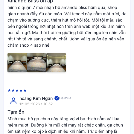
Amando Bliss ổn áp
đêm ngủ thử miễn phí
. Khách hàng được quyền trải nghiệm
mình ở quận 7 mới nhận bộ amando bliss hôm qua, shop
thực tế ngay tại nhà, nếu không hài lòng, Vua Nệm cam kết
giao nhanh đầy đủ các món. Vải tencel này nằm mát rượi, da
hỗ trợ đổi sản phẩm, giúp bạn an tâm khi mua sắm.
chạm vào sướng cực, thấm hút mồ hôi tốt. Mỗi tội màu sắc
Vua Nệm còn hỗ trợ trả góp 0% lãi suất, giúp khách hàng sở
bên ngoài trông hơi nhạt hơn trên ảnh web một xíu làm mình
hữu các sản phẩm cao cấp, không cần lo lắng về áp lực tài
hơi bất ngờ. Mà thôi trải lên giường bật đèn ngủ lên nhìn vẫn
chính.
rất tinh tế và sang chảnh, chất lượng vải quá ổn áp nên vẫn
Bên cạnh đó, tham gia ÊM Club – chương trình khách hàng
chấm shop 4 sao nhé.
thân thiết của Vua Nệm, bạn sẽ được tích lũy đến 5% trên
mỗi đơn hàng, giảm giá đến 10% và hưởng hàng loạt ưu đãi
độc quyền khác tùy theo hạng thành viên.
Vua Nệm không chỉ bán nệm, mà còn tạo ra hành trình mua
sắm đáng nhớ cho khách hàng: Tư vấn tận tâm – Giao nhanh
– Miễn phí lắp đặt – Bảo hành minh bạch.
hoàng Kim Ngân
Đã mua
12-05-2026 • 10:52
Tạm ổn
Mình mua bộ ga chun này tặng vợ vì bả thích nằm vải lụa
mềm mướt. Đường kim mũi chỉ may rất chắc chắn, ga chun
ôm sát nệm ko bị xê dịch nhiều khi nằm. Trừ điểm nhẹ là