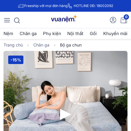
Freeship với mọi đơn hàng
HOTLINE 0Đ: 18002092
0
Nệm
Chăn ga
Phụ kiện
Nội thất
Gối
Khuyến mãi
Trang chủ
Chăn ga
Bộ ga chun
-15%
▶