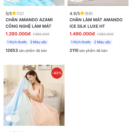
5/5
(12)
4.9/5
(89)
CHĂN AMANDO AZAMI
CHĂN LÀM MÁT AMANDO
CÔNG NGHỆ LÀM MÁT
ICE SILK LUXE HT
1.290.000đ
1.490.000đ
1.950.000
1.950.000
1 Kích thước
3 Màu sắc
1 Kích thước
2 Màu sắc
12653
2110
sản phẩm đã bán
sản phẩm đã bán
-43%
So sánh