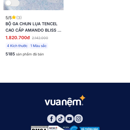
5/5
(3)
BỘ GA CHUN LỤA TENCEL
CAO CẤP AMANDO BLISS 4
CHI TIẾT MÃ TC006
1.820.700đ
2.142.000
4 Kích thước
1 Màu sắc
5185
sản phẩm đã bán