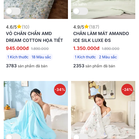
So sánh
So sánh
4.6/5
(10)
4.9/5
(187)
VỎ CHĂN CHẦN AMD
CHĂN LÀM MÁT AMANDO
DREAM COTTON HỌA TIẾT
ICE SILK LUXE ĐS
945.000đ
1.350.000đ
1.890.000
1.890.000
1 Kích thước
18 Màu sắc
1 Kích thước
2 Màu sắc
3783
2353
sản phẩm đã bán
sản phẩm đã bán
-34%
-24%
Mới
So sánh
So sánh