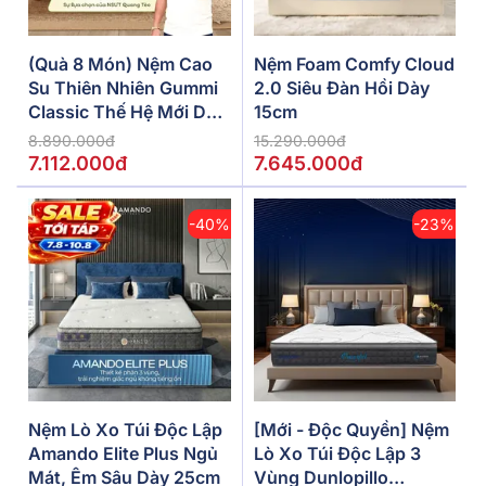
(Quà 8 Món) Nệm Cao
Nệm Foam Comfy Cloud
Su Thiên Nhiên Gummi
2.0 Siêu Đàn Hồi Dày
Classic Thế Hệ Mới Dày
15cm
5/10/15cm
8.890.000đ
15.290.000đ
7.112.000đ
7.645.000đ
-40%
-23%
Nệm Lò Xo Túi Độc Lập
[Mới - Độc Quyền] Nệm
Amando Elite Plus Ngủ
Lò Xo Túi Độc Lập 3
Mát, Êm Sâu Dày 25cm
Vùng Dunlopillo