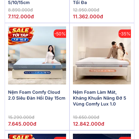
5/10/15cm
Tối Đa
8.890.000đ
12.950.000đ
7.112.000đ
11.362.000đ
-50%
-35%
Nệm Foam Comfy Cloud
Nệm Foam Làm Mát,
2.0 Siêu Đàn Hồi Dày 15cm
Kháng Khuẩn Nâng Đỡ 5
Vùng Comfy Lux 1.0
15.290.000đ
19.650.000đ
7.645.000đ
12.842.000đ