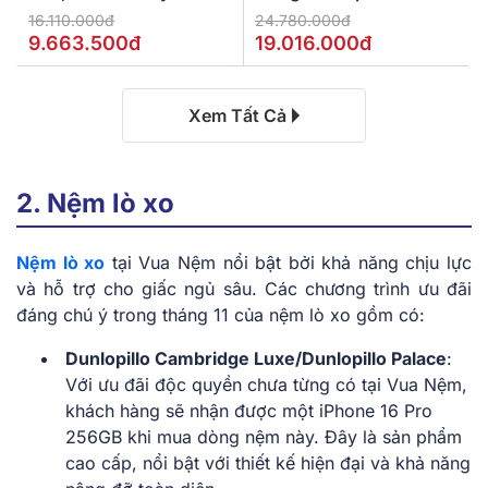
De.Stress Powerful
16.110.000đ
24.780.000đ
9.663.500đ
19.016.000đ
Xem Tất Cả
2. Nệm lò xo
Nệm lò xo
tại Vua Nệm nổi bật bởi khả năng chịu lực
và hỗ trợ cho giấc ngủ sâu. Các chương trình ưu đãi
đáng chú ý trong tháng 11 của nệm lò xo gồm có:
Dunlopillo Cambridge Luxe/Dunlopillo Palace
:
Với ưu đãi độc quyền chưa từng có tại Vua Nệm,
khách hàng sẽ nhận được một iPhone 16 Pro
256GB khi mua dòng nệm này. Đây là sản phẩm
cao cấp, nổi bật với thiết kế hiện đại và khả năng