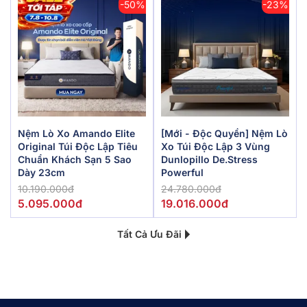
-50%
-23%
Nệm Lò Xo Amando Elite
[Mới - Độc Quyền] Nệm Lò
Original Túi Độc Lập Tiêu
Xo Túi Độc Lập 3 Vùng
Chuẩn Khách Sạn 5 Sao
Dunlopillo De.Stress
Dày 23cm
Powerful
10.190.000đ
24.780.000đ
5.095.000đ
19.016.000đ
Tất Cả Ưu Đãi