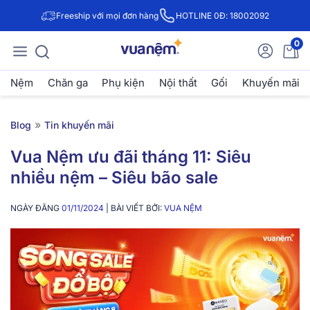
Freeship với mọi đơn hàng
HOTLINE 0Đ: 18002092
0
Nệm
Chăn ga
Phụ kiện
Nội thất
Gối
Khuyến mãi
»
Blog
Tin khuyến mãi
Vua Nệm ưu đãi tháng 11: Siêu
nhiều nệm – Siêu bão sale
NGÀY ĐĂNG
01/11/2024
| BÀI VIẾT BỞI:
VUA NỆM