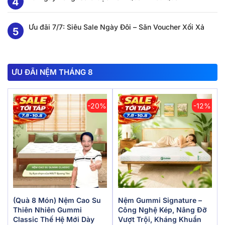
Ưu đãi 7/7: Siêu Sale Ngày Đôi – Săn Voucher Xối Xả
ƯU ĐÃI NỆM THÁNG 8
-20%
-12%
(Quà 8 Món) Nệm Cao Su
Nệm Gummi Signature –
Thiên Nhiên Gummi
Công Nghệ Kép, Nâng Đỡ
Classic Thế Hệ Mới Dày
Vượt Trội, Kháng Khuẩn