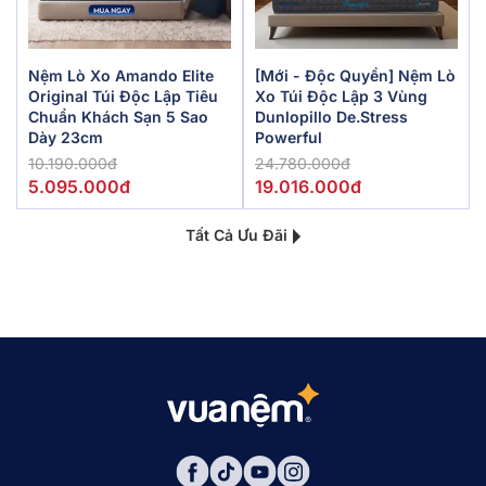
Nệm Lò Xo Amando Elite
[Mới - Độc Quyền] Nệm Lò
Original Túi Độc Lập Tiêu
Xo Túi Độc Lập 3 Vùng
Chuẩn Khách Sạn 5 Sao
Dunlopillo De.Stress
Dày 23cm
Powerful
10.190.000đ
24.780.000đ
5.095.000đ
19.016.000đ
Tất Cả Ưu Đãi