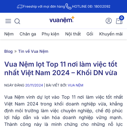
Freeship với mọi đơn hàng
HOTLINE 0Đ: 18002092
0
Nệm
Chăn ga
Phụ kiện
Nội thất
Gối
Khuyến mãi
»
Blog
Tin về Vua Nệm
Vua Nệm lọt Top 11 nơi làm việc tốt
nhất Việt Nam 2024 – Khối DN vừa
NGÀY ĐĂNG
20/11/2024
| BÀI VIẾT BỞI:
VUA NỆM
Vua Nệm vinh dự lọt vào Top 11 nơi làm việc tốt nhất
Việt Nam 2024 trong khối doanh nghiệp vừa, khẳng
định môi trường làm việc chuyên nghiệp, chế độ phúc
lợi hấp dẫn và văn hóa doanh nghiệp vững mạnh.
Thành công này là minh chứng cho những nỗ lực