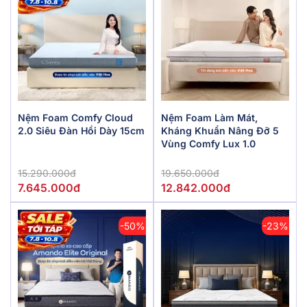
Nệm Foam Comfy Cloud
Nệm Foam Làm Mát,
2.0 Siêu Đàn Hồi Dày 15cm
Kháng Khuẩn Nâng Đỡ 5
Vùng Comfy Lux 1.0
15.290.000đ
19.650.000đ
7.645.000đ
12.842.000đ
-50%
-23%