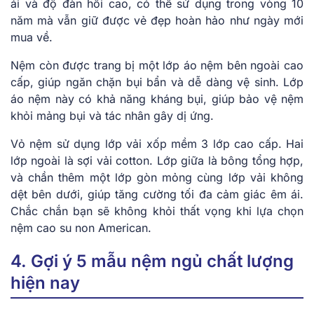
ái và độ đàn hồi cao, có thể sử dụng trong vòng 10
năm mà vẫn giữ được vẻ đẹp hoàn hảo như ngày mới
mua về.
Nệm còn được trang bị một lớp áo nệm bên ngoài cao
cấp, giúp ngăn chặn bụi bẩn và dễ dàng vệ sinh. Lớp
áo nệm này có khả năng kháng bụi, giúp bảo vệ nệm
khỏi mảng bụi và tác nhân gây dị ứng.
Vỏ nệm sử dụng lớp vải xốp mềm 3 lớp cao cấp. Hai
lớp ngoài là sợi vải cotton. Lớp giữa là bông tổng hợp,
và chần thêm một lớp gòn mỏng cùng lớp vải không
dệt bên dưới, giúp tăng cường tối đa cảm giác êm ái.
Chắc chắn bạn sẽ không khỏi thất vọng khi lựa chọn
nệm cao su non American.
4. Gợi ý 5 mẫu nệm ngủ chất lượng
hiện nay