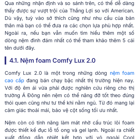
Qua những nhận định và so sánh trên, có thể dễ dàng
thấy được sự vượt trội của Thắng Lợi so với American.
Dù vậy, tuỳ vào sở thích cũng như nhu cầu của bản
thân mà bạn có thể đưa ra các chọn lựa phù hợp nhất.
Ngoài ra, nếu bạn vẫn muốn tìm hiểu thêm một số
dòng nệm đình đám nhất có thể tham khảo thêm 5 cái
tên dưới đây.
4.1. Nệm foam Comfy Lux 2.0
Comfy Lux 2.0 là một trong những dòng
nệm foam
cao cấp
đang bán chạy bậc nhất thị trường hiện nay.
Với độ êm ái vừa phải được nghiên cứu riêng cho thị
trường Á Đông nên nệm có thể nâng đỡ tốt theo đúng
thói quen cũng như tư thế khi nằm ngủ. Từ đó mang lại
cảm giác thoải mái, bảo vệ cột sống tối ưu nhất.
Nệm còn có tính năng làm mát nhờ cấu trúc lõi foam
được thiết kế đục lỗ tổ ong và gel lạnh. Ngoài ra chiết
xuất đồng dẫn nhiệt kết hợp với vỏ ngoài Cool