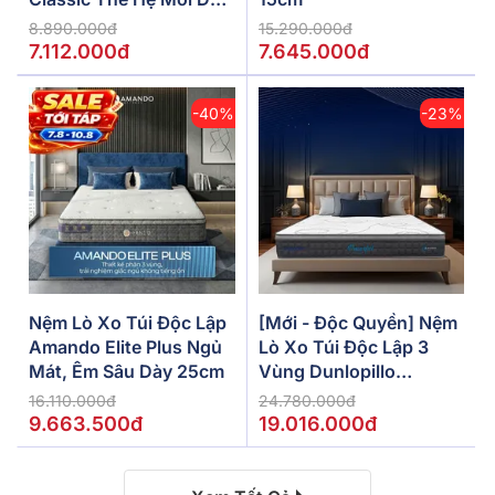
5/10/15cm
8.890.000đ
15.290.000đ
7.112.000đ
7.645.000đ
-40%
-23%
Nệm Lò Xo Túi Độc Lập
[Mới - Độc Quyền] Nệm
Amando Elite Plus Ngủ
Lò Xo Túi Độc Lập 3
Mát, Êm Sâu Dày 25cm
Vùng Dunlopillo
De.Stress Powerful
16.110.000đ
24.780.000đ
9.663.500đ
19.016.000đ