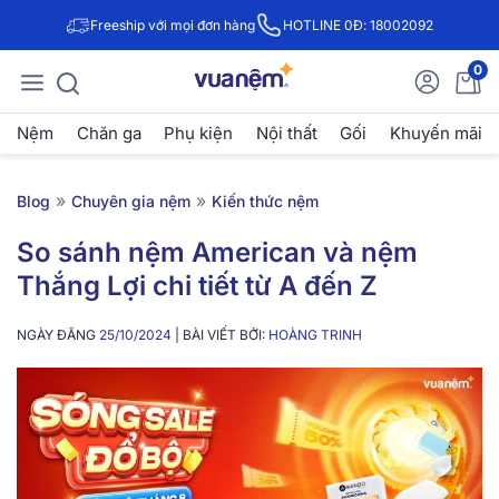
Freeship với mọi đơn hàng
HOTLINE 0Đ: 18002092
0
Nệm
Chăn ga
Phụ kiện
Nội thất
Gối
Khuyến mãi
»
»
Blog
Chuyên gia nệm
Kiến thức nệm
So sánh nệm American và nệm
Thắng Lợi chi tiết từ A đến Z
NGÀY ĐĂNG
25/10/2024
| BÀI VIẾT BỞI:
HOÀNG TRINH