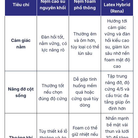
Nệm cao su
Nệm foam
Tiêu chí
Latex Hybrid
nguyên khối
phổ thông
(Rena)
Hướng tới
cảm giác
Thường êm
vững và đàn
Đàn hồi tốt,
Cảm giác
và ôm hơn,
hồi kiểu cao
nằm vững, có
nằm
tùy loại có thể
su, giảm lún
lực nâng rõ
lún sâu
sâu nhờ nền
foam mật độ
cao
Tập trung
Dễ gặp tình
nâng đỡ, độ
Thường tốt
huống mềm
Nâng đỡ cột
cứng 4/5 và
nếu chọn
quá hoặc
sống
cấu trúc đa
đúng độ cứng
cứng quá tùy
tầng giúp ổn
dòng
định hơn
Nhấn mạnh
bề mặt vải
Foam có thể
Tùy thiết kế lỗ
thun và lưới
giữ nhiệt nếu
Thoáng khí
thoáng và áo
3D để tăng