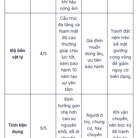
khí hậu
nóng ẩm
Cấu trúc
đa tầng và
foam mật
Tránh đặt
độ cao
nệm trên
Gia đình
thường
bề mặt
muốn
Độ bền
giúp chịu
giường
4/5
dùng lâu,
vật lý
lực tốt,
cong võng
ưu tiên
kèm bảo
để giảm
bảo hành
hành 10
nguy cơ
năm tạo
biến dạng
sự yên
tâm
Định
hướng gọn
nhẹ hơn
Khi vận
Người ở
cao su
chuyển,
trọ, chung
Tính tiện
nguyên
nên bọc kỹ
5/5
cư, hay
dụng
khối, dễ di
để tránh
chuyển
chuyển,
bẩn áo