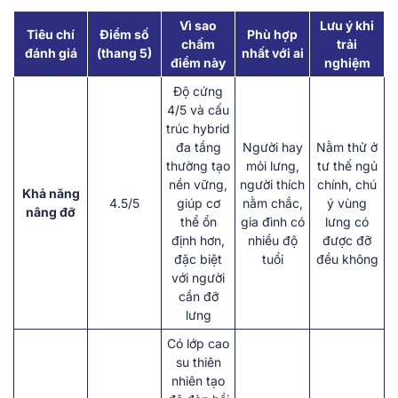
Vì sao
Lưu ý khi
Tiêu chí
Điểm số
Phù hợp
chấm
trải
đánh giá
(thang 5)
nhất với ai
điểm này
nghiệm
Độ cứng
4/5 và cấu
trúc hybrid
đa tầng
Người hay
Nằm thử ở
thường tạo
mỏi lưng,
tư thế ngủ
nền vững,
người thích
chính, chú
Khả năng
4.5/5
giúp cơ
nằm chắc,
ý vùng
nâng đỡ
thể ổn
gia đình có
lưng có
định hơn,
nhiều độ
được đỡ
đặc biệt
tuổi
đều không
với người
cần đỡ
lưng
Có lớp cao
su thiên
nhiên tạo