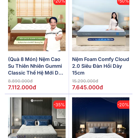
-20%
-50%
(Quà 8 Món) Nệm Cao
Nệm Foam Comfy Cloud
Su Thiên Nhiên Gummi
2.0 Siêu Đàn Hồi Dày
Classic Thế Hệ Mới Dày
15cm
5/10/15cm
8.890.000đ
15.290.000đ
7.112.000đ
7.645.000đ
-35%
-20%