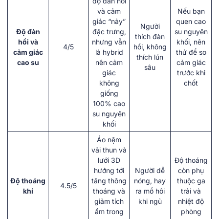
độ đàn hồi
và cảm
Nếu bạn
giác “nảy”
quen cao
Người
Độ đàn
đặc trưng,
su nguyên
thích đàn
hồi và
nhưng vẫn
khối, nên
4/5
hồi, không
cảm giác
là hybrid
thử để so
thích lún
cao su
nên cảm
cảm giác
sâu
giác
trước khi
không
chốt
giống
100% cao
su nguyên
khối
Áo nệm
vải thun và
lưới 3D
Độ thoáng
hướng tới
Người dễ
còn phụ
Độ thoáng
tăng thông
nóng, hay
thuộc ga
4.5/5
khí
thoáng và
ra mồ hôi
trải và
giảm tích
khi ngủ
nhiệt độ
ẩm trong
phòng