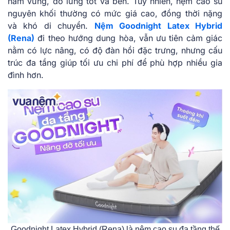
nằm vững, đỡ lưng tốt và bền. Tuy nhiên, nệm cao su
nguyên khối thường có mức giá cao, đồng thời nặng
và khó di chuyển.
Nệm Goodnight Latex Hybrid
(Rena)
đi theo hướng dung hòa, vẫn ưu tiên cảm giác
nằm có lực nâng, có độ đàn hồi đặc trưng, nhưng cấu
trúc đa tầng giúp tối ưu chi phí để phù hợp nhiều gia
đình hơn.
Goodnight Latex Hybrid (Rena) là nệm cao su đa tầng thế