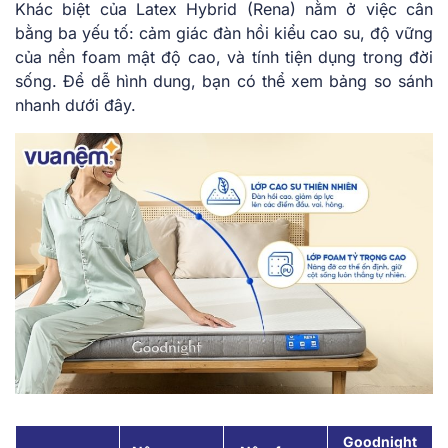
Khác biệt của Latex Hybrid (Rena) nằm ở việc cân
bằng ba yếu tố: cảm giác đàn hồi kiểu cao su, độ vững
của nền foam mật độ cao, và tính tiện dụng trong đời
sống. Để dễ hình dung, bạn có thể xem bảng so sánh
nhanh dưới đây.
Goodnight