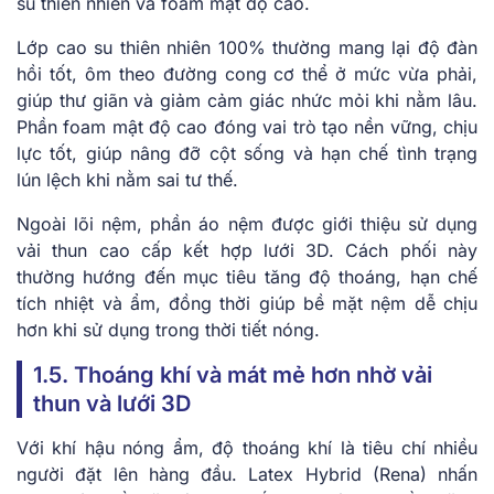
su thiên nhiên và foam mật độ cao.
Lớp cao su thiên nhiên 100% thường mang lại độ đàn
hồi tốt, ôm theo đường cong cơ thể ở mức vừa phải,
giúp thư giãn và giảm cảm giác nhức mỏi khi nằm lâu.
Phần foam mật độ cao đóng vai trò tạo nền vững, chịu
lực tốt, giúp nâng đỡ cột sống và hạn chế tình trạng
lún lệch khi nằm sai tư thế.
Ngoài lõi nệm, phần áo nệm được giới thiệu sử dụng
vải thun cao cấp kết hợp lưới 3D. Cách phối này
thường hướng đến mục tiêu tăng độ thoáng, hạn chế
tích nhiệt và ẩm, đồng thời giúp bề mặt nệm dễ chịu
hơn khi sử dụng trong thời tiết nóng.
1.5. Thoáng khí và mát mẻ hơn nhờ vải
thun và lưới 3D
Với khí hậu nóng ẩm, độ thoáng khí là tiêu chí nhiều
người đặt lên hàng đầu. Latex Hybrid (Rena) nhấn