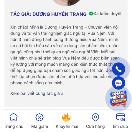
Đã kiểm duyệt
TÁC GIẢ: DƯƠNG HUYỀN TRANG
Xin chào! Mình là Dương Huyền Trang – Chuyên viên nội
dung và tư vấn trải nghiệm giấc ngủ tại Vua Nệm. Với
hơn 3 năm đồng hành cùng thương hiệu Vua Nệm, mình
có cơ hội tìm hiểu sâu về các dòng sản phẩm nệm, chăn
ga gối cũng như thói quen ngủ của người Việt. Mỗi bài
viết mình chia sẻ trên blog Vua Nệm đều được biên soạn
kỹ lưỡng với mong muốn mang đến kiến thức thiết thực,
dễ áp dụng giúp bạn chăm sóc giấc ngủ tốt hơn, đồng
thời lựa chọn được sản phẩm phù hợp với nhu cầu và
phong cách sống của mình.
Xem bài viết cùng tác giả »
Trang chủ
Mã giảm
Khuyến mãi
Cửa hàng
Êm club
CÓ THỂ BẠN QUAN TÂM