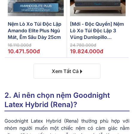
Nệm Lò Xo Túi Độc Lập
[Mới - Độc Quyền] Nệm
Amando Elite Plus Ngủ
Lò Xo Túi Độc Lập 3
Mát, Êm Sâu Dày 25cm
Vùng Dunlopillo
De.Stress Powerful
16.110.000đ
24.780.000đ
10.471.500đ
19.824.000đ
Xem Tất Cả
2. Ai nên chọn nệm Goodnight
Latex Hybrid (Rena)?
Goodnight Latex Hybrid (Rena) thường phù hợp với
nhóm người muốn một chiếc nệm có cảm giác nằm