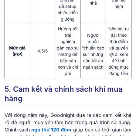
nhà
dễ setup
nệm
nhiều kiểu
giường
Hướng tới
Nên so ưu
trải
Người
đãi theo
nghiệm
muốn
thời điểm
Mức giá
gần cao su
“chuẩn cao
và quyền
4.5/5
(P/P)
nhưng dễ
su” nhưng
lợi đi kèm
tiếp cận
cần tối ưu
để tính
hơn về chi
ngân sách
đúng mức
phí
đáng tiền
5. Cam kết và chính sách khi mua
hàng
Với dòng nệm này, Goodnight đưa ra các cam kết khá
rõ để người mua yên tâm hơn trong quá trình sử dụng.
Chính sách
ngủ thử 120 đêm
giúp bạn có thời gian làm