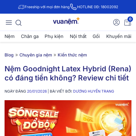
Freeship với mọi đơn hàng
HOTLINE 0Đ: 18002092
0
Nệm
Chăn ga
Phụ kiện
Nội thất
Gối
Khuyến mãi
»
»
Blog
Chuyên gia nệm
Kiến thức nệm
Nệm Goodnight Latex Hybrid (Rena)
có đáng tiền không? Review chi tiết
NGÀY ĐĂNG
20/01/2026
| BÀI VIẾT BỞI:
DƯƠNG HUYỀN TRANG