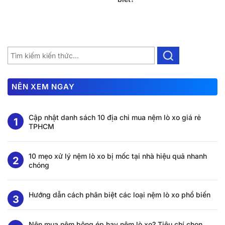
NÊN XEM NGAY
Cập nhật danh sách 10 địa chỉ mua nệm lò xo giá rẻ
TPHCM
10 mẹo xử lý nệm lò xo bị mốc tại nhà hiệu quả nhanh
chóng
Hướng dẫn cách phân biệt các loại nệm lò xo phổ biến
Nên mua nệm bông ép hay nệm lò xo? Tiêu chí chọn