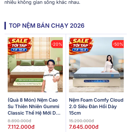
nhiều không gian sống khác nhau.
TOP NỆM BÁN CHẠY 2026
-20%
-50%
(Quà 8 Món) Nệm Cao
Nệm Foam Comfy Cloud
Su Thiên Nhiên Gummi
2.0 Siêu Đàn Hồi Dày
Classic Thế Hệ Mới Dày
15cm
5/10/15cm
8.890.000đ
15.290.000đ
7.112.000đ
7.645.000đ