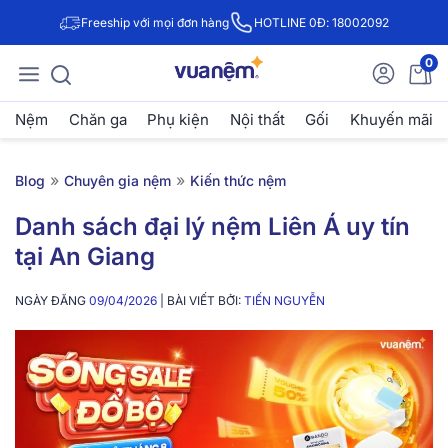
Freeship với mọi đơn hàng
HOTLINE 0Đ: 18002092
0
Nệm
Chăn ga
Phụ kiện
Nội thất
Gối
Khuyến mãi
»
»
Blog
Chuyên gia nệm
Kiến thức nệm
Danh sách đại lý nệm Liên Á uy tín
tại An Giang
NGÀY ĐĂNG
09/04/2026
| BÀI VIẾT BỞI:
TIẾN NGUYỄN