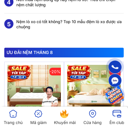
nệm chất lượng
Nệm lò xo có tốt không? Top 10 mẫu đệm lò xo được ưa
chuộng
ƯU ĐÃI NỆM THÁNG 8
-20%
-12%
Trang chủ
Mã giảm
Khuyến mãi
Cửa hàng
Êm club
(Quà 8 Món) Nệm Cao Su
Nệm Gummi Signature –