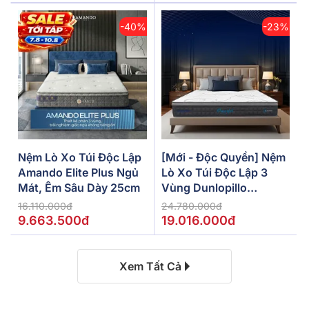
-40%
-23%
Nệm Lò Xo Túi Độc Lập
[Mới - Độc Quyền] Nệm
Amando Elite Plus Ngủ
Lò Xo Túi Độc Lập 3
Mát, Êm Sâu Dày 25cm
Vùng Dunlopillo
De.Stress Powerful
16.110.000đ
24.780.000đ
9.663.500đ
19.016.000đ
Xem Tất Cả