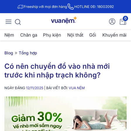
Freeship với mọi đơn hàng
HOTLINE 0Đ: 18002092
0
Nệm
Chăn ga
Phụ kiện
Nội thất
Gối
Khuyến mãi
»
Blog
Tổng hợp
Có nên chuyển đồ vào nhà mới
trước khi nhập trạch không?
NGÀY ĐĂNG
12/11/2025
| BÀI VIẾT BỞI:
VUA NỆM