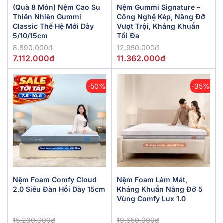
(Quà 8 Món) Nệm Cao Su
Nệm Gummi Signature –
Thiên Nhiên Gummi
Công Nghệ Kép, Nâng Đỡ
Classic Thế Hệ Mới Dày
Vượt Trội, Kháng Khuẩn
5/10/15cm
Tối Đa
8.890.000đ
12.950.000đ
7.112.000đ
11.362.000đ
-50%
-35%
Nệm Foam Comfy Cloud
Nệm Foam Làm Mát,
2.0 Siêu Đàn Hồi Dày 15cm
Kháng Khuẩn Nâng Đỡ 5
Vùng Comfy Lux 1.0
15.290.000đ
19.650.000đ