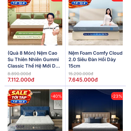
(Quà 8 Món) Nệm Cao
Nệm Foam Comfy Cloud
Su Thiên Nhiên Gummi
2.0 Siêu Đàn Hồi Dày
Classic Thế Hệ Mới Dày
15cm
5/10/15cm
8.890.000đ
15.290.000đ
7.112.000đ
7.645.000đ
-40%
-23%