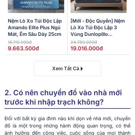
Nệm Lò Xo Túi Độc Lập
[Mới - Độc Quyền] Nệm
Amando Elite Plus Ngủ
Lò Xo Túi Độc Lập 3
Mát, Êm Sâu Dày 25cm
Vùng Dunlopillo
De.Stress Powerful
16.110.000đ
24.780.000đ
9.663.500đ
19.016.000đ
Xem Tất Cả
2. Có nên chuyển đồ vào nhà mới
trước khi nhập trạch không?
Đối với bất kỳ gia đình nào khi dọn về nhà mới, chuyển
đồ là một trong những hành động quan trọng, có thể
ảnh hưởng đến công việc, cuộc sống của mọi thành