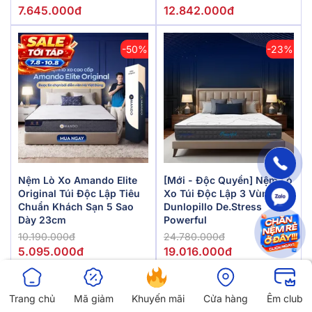
7.645.000đ
12.842.000đ
-50%
-23%
Nệm Lò Xo Amando Elite
[Mới - Độc Quyền] Nệm Lò
Original Túi Độc Lập Tiêu
Xo Túi Độc Lập 3 Vùng
Chuẩn Khách Sạn 5 Sao
Dunlopillo De.Stress
Dày 23cm
Powerful
10.190.000đ
24.780.000đ
5.095.000đ
19.016.000đ
Tất Cả Ưu Đãi
Trang chủ
Mã giảm
Khuyến mãi
Cửa hàng
Êm club