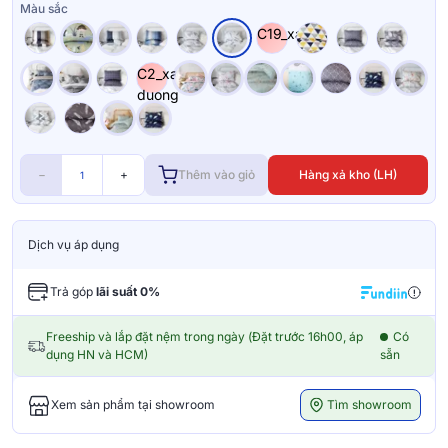
Màu sắc
C19_xam
C2_xanh-
duong
−
+
Thêm vào giỏ
Hàng xả kho (LH)
Dịch vụ áp dụng
Trả góp
lãi suất 0%
Freeship và lắp đặt nệm trong ngày (Đặt trước 16h00, áp
Có
dụng HN và HCM)
sẵn
Tìm showroom
Xem sản phẩm tại showroom