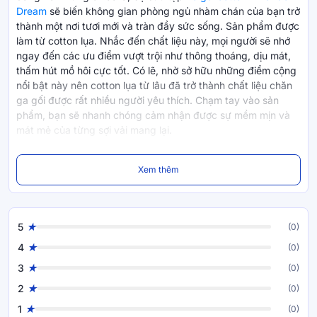
Dream
sẽ biến không gian phòng ngủ nhàm chán của bạn trở
thành một nơi tươi mới và tràn đầy sức sống. Sản phẩm được
làm từ cotton lụa. Nhắc đến chất liệu này, mọi người sẽ nhớ
ngay đến các ưu điểm vượt trội như thông thoáng, dịu mát,
thấm hút mồ hôi cực tốt. Có lẽ, nhờ sở hữu những điểm cộng
nổi bật này nên cotton lụa từ lâu đã trở thành chất liệu chăn
ga gối được rất nhiều người yêu thích. Chạm tay vào sản
phẩm, bạn sẽ nhanh chóng cảm nhận được sự mềm mịn và
mát mẻ của từng sợi vải mang lại.
Bên cạnh những ưu điểm trên, vải còn có khả năng chống
Xem thêm
mài mòn hiệu quả. Chính vì thế, độ bền của sản phẩm khá
cao, ít bị sờn rách trong quá trình sử dụng. Ngoài ra, sản
phẩm còn có khả năng chống lại sự xâm nhập của các vết
bẩn và nấm mốc. Với bộ sưu tập này đến từ nhà
Amando
,
5
(0)
giấc ngủ của bạn sẽ trở nên chất lượng và say nồng hơn bao
giờ hết.
4
(0)
3
(0)
2
(0)
Thành phần sản phẩm
1
(0)