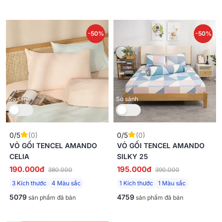
-50%
-50%
So sánh
So sánh
0/5
(0)
0/5
(0)
VỎ GỐI TENCEL AMANDO
VỎ GỐI TENCEL AMANDO
CELIA
SILKY 25
190.000đ
195.000đ
380.000
390.000
3 Kích thước
4 Màu sắc
1 Kích thước
1 Màu sắc
5079
4759
sản phẩm đã bán
sản phẩm đã bán