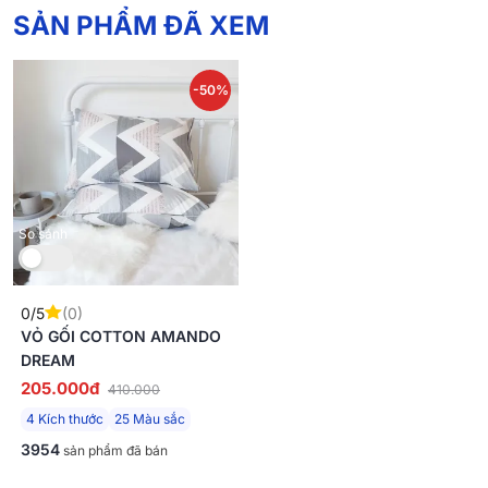
SẢN PHẨM ĐÃ XEM
-50%
So sánh
0/5
(0)
VỎ GỐI COTTON AMANDO
DREAM
205.000đ
410.000
4 Kích thước
25 Màu sắc
3954
sản phẩm đã bán