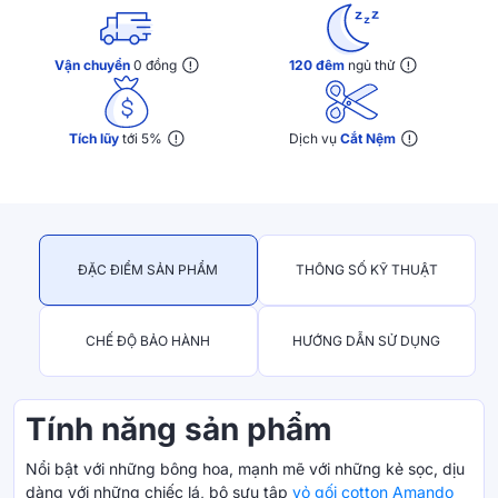
Vận chuyển
0 đồng
120 đêm
ngủ thử
Tích lũy
tới 5%
Dịch vụ
Cắt Nệm
ĐẶC ĐIỂM SẢN PHẨM
THÔNG SỐ KỸ THUẬT
CHẾ ĐỘ BẢO HÀNH
HƯỚNG DẪN SỬ DỤNG
Tính năng sản phẩm
Nổi bật với những bông hoa, mạnh mẽ với những kẻ sọc, dịu
dàng với những chiếc lá, bộ sưu tập
vỏ gối cotton Amando