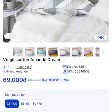
So sánh
1/60
Vỏ gối cotton Amando Dream
(
)
Đã bán:
3.954
★
0.0/5
0 đánh giá
Hãng:
Amando
SKU:
20546033
69.000đ
230.000đ
Giảm 161.000đ
-70%
Kích thước (cm)
22x100
45x65
50x70