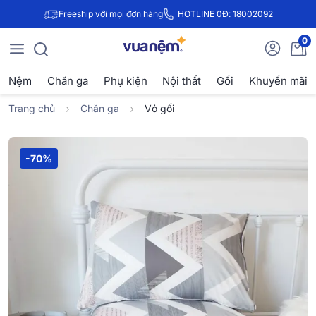
Freeship với mọi đơn hàng
HOTLINE 0Đ: 18002092
0
Nệm
Chăn ga
Phụ kiện
Nội thất
Gối
Khuyến mãi
Trang chủ
Chăn ga
Vỏ gối
-70%