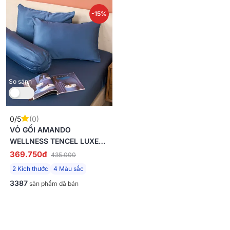
-15%
So sánh
0/5
(0)
VỎ GỐI AMANDO
WELLNESS TENCEL LUXE
MỀM MẠI
369.750đ
435.000
2 Kích thước
4 Màu sắc
3387
sản phẩm đã bán