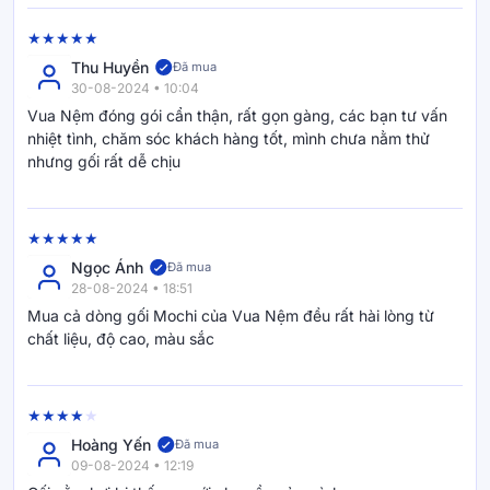
được nâng đỡ.
Thu Huyền
Đã mua
30-08-2024 • 10:04
Sản phẩm đạt chứng nhận hợp quy
Vua Nệm đóng gói cẩn thận, rất gọn gàng, các bạn tư vấn
Thương hiệu
nhiệt tình, chăm sóc khách hàng tốt, mình chưa nằm thử
Goodnight
- Đưa giấc ngủ trở về nguyên bản
nhưng gối rất dễ chịu
Goodnight - Đơn giản để ngủ ngon! Không cần đắn đo quá
nhiều lựa chọn, mỗi sản phẩm Goodnight được các chuyên
gia nghiên cứu tỉ mỉ, đáp ứng từng nhu cầu đặc biệt của
khách hàng. Mỗi sản phẩm là một lời chúc mà đội ngũ
Goodnight gửi tới khách hàng.
Ngọc Ánh
Đã mua
28-08-2024 • 18:51
Mua cả dòng gối Mochi của Vua Nệm đều rất hài lòng từ
chất liệu, độ cao, màu sắc
Hoàng Yến
Đã mua
09-08-2024 • 12:19