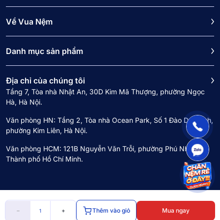
Về Vua Nệm
Danh mục sản phẩm
Địa chỉ của chúng tôi
Tầng 7, Tòa nhà Nhật An, 30D Kim Mã Thượng, phường Ngọc
Hà, Hà Nội.
Văn phòng HN: Tầng 2, Tòa nhà Ocean Park, Số 1 Đào Duy Anh,
phường Kim Liên, Hà Nội.
Văn phòng HCM: 121B Nguyễn Văn Trỗi, phường Phú Nhuận,
Thành phố Hồ Chí Minh.
🔥
−
+
Thêm vào giỏ
Mua ngay
Copyright © 2024 Công ty cổ phần Vua Nệm. Mã số doanh nghiệp 0107968516