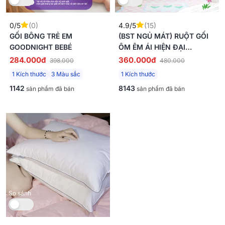
0/5
(0)
4.9/5
(15)
GỐI BÔNG TRẺ EM
(BST NGỦ MÁT) RUỘT GỐI
GOODNIGHT BEBÉ
ÔM ÊM ÁI HIỆN ĐẠI
GOODNIGHT POPPY CHUẨN
284.000đ
360.000đ
398.000
480.000
CÔNG THÁI HỌC, PHÙ HỢP
1 Kích thước
3 Màu sắc
1 Kích thước
VỚI CƠ THỂ NGƯỜI VIỆT
1142
8143
sản phẩm đã bán
sản phẩm đã bán
So sánh