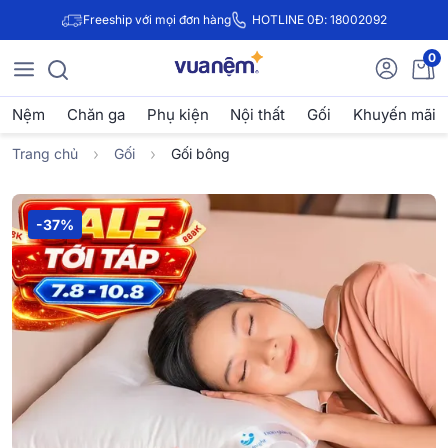
Freeship với mọi đơn hàng
HOTLINE 0Đ: 18002092
0
Nệm
Chăn ga
Phụ kiện
Nội thất
Gối
Khuyến mãi
Trang chủ
Gối
Gối bông
-37%