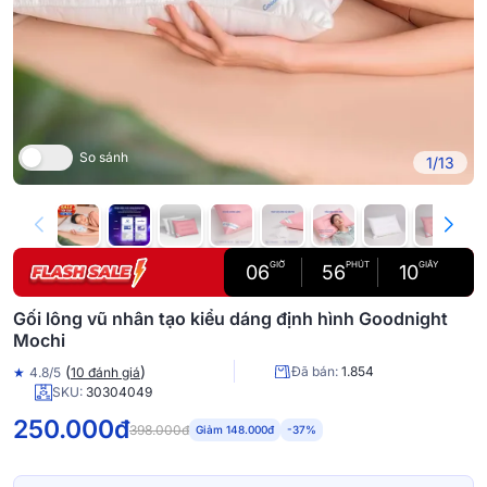
So sánh
1/13
GIỜ
PHÚT
GIÂY
06
56
09
Gối lông vũ nhân tạo kiểu dáng định hình Goodnight
Mochi
(
)
Đã bán:
1.854
★
4.8/5
10 đánh giá
SKU:
30304049
250.000đ
398.000đ
Giảm 148.000đ
-37%