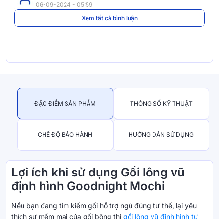
06-09-2024 - 05:59
Xem tất cả bình luận
ĐẶC ĐIỂM SẢN PHẨM
THÔNG SỐ KỸ THUẬT
CHẾ ĐỘ BẢO HÀNH
HƯỚNG DẪN SỬ DỤNG
Lợi ích khi sử dụng Gối lông vũ
định hình Goodnight Mochi
Nếu bạn đang tìm kiếm gối hỗ trợ ngủ đúng tư thế, lại yêu
thích sự mềm mại của gối bông thì
gối lông vũ định hình tư