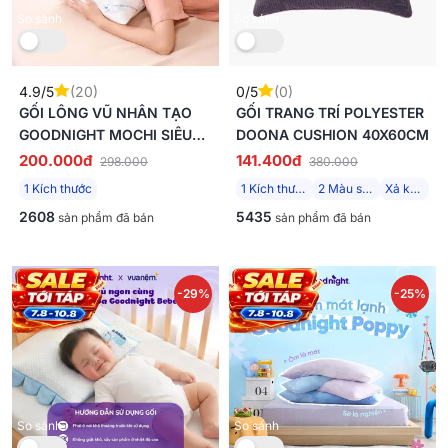
So sánh
So sánh
4.9/5
(20)
0/5
(0)
GỐI LÔNG VŨ NHÂN TẠO
GỐI TRANG TRÍ POLYESTER
GOODNIGHT MOCHI SIÊU
DOONA CUSHION 40X60CM
ÊM CHUẨN KHÁCH SẠN 5
200.000đ
141.400đ
298.000
380.000
SAO
1 Kích thước
1 Kích thước
2 Màu sắc
Xả kho
2608
5435
sản phẩm đã bán
sản phẩm đã bán
-29%
-25%
So sánh
So sánh