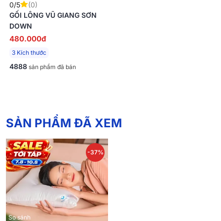
0/5
(0)
GỐI LÔNG VŨ GIANG SƠN
DOWN
480.000đ
3 Kích thước
4888
sản phẩm đã bán
SẢN PHẨM ĐÃ XEM
-37%
So sánh