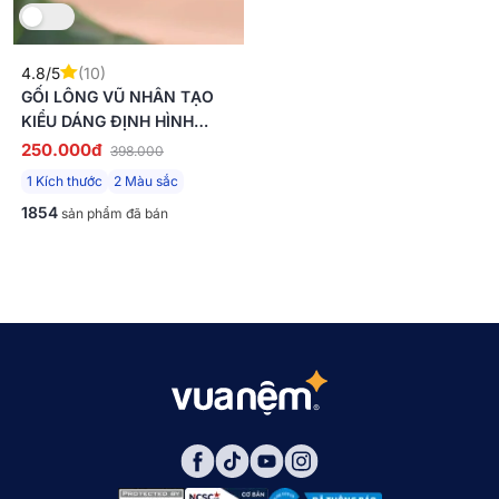
4.8/5
(10)
GỐI LÔNG VŨ NHÂN TẠO
KIỂU DÁNG ĐỊNH HÌNH
GOODNIGHT MOCHI
250.000đ
398.000
1 Kích thước
2 Màu sắc
1854
sản phẩm đã bán