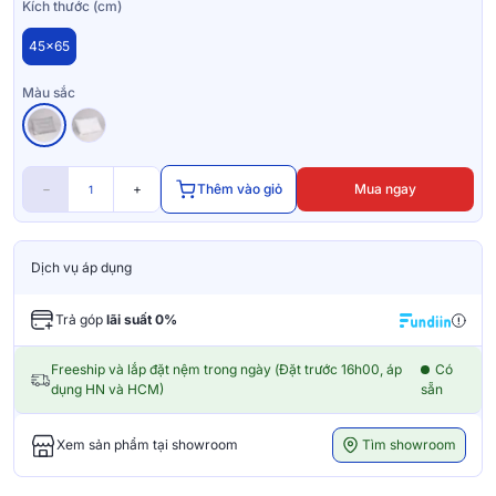
Kích thước (cm)
45x65
Màu sắc
−
+
Thêm vào giỏ
Mua ngay
Dịch vụ áp dụng
Trả góp
lãi suất 0%
Freeship và lắp đặt nệm trong ngày (Đặt trước 16h00, áp
Có
dụng HN và HCM)
sẵn
Tìm showroom
Xem sản phẩm tại showroom