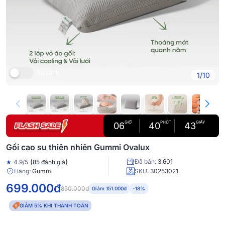
So sánh
1/10
GIỜ
PHÚT
GIÂY
06
40
42
Gối cao su thiên nhiên Gummi Ovalux
(
)
Đã bán:
3.601
★
4.9/5
85 đánh giá
Hãng:
Gummi
SKU:
30253021
699.000đ
850.000đ
Giảm 151.000đ
-18%
GIẢM 5% KHI THANH TOÁN