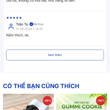
Gối tốt, không có mùi hắc như hàng rẻ tiền.
Trần Tú
Đã mua
11-06-2026 • 14:35
Nằm thích, ok.
Xem thêm
CÓ THỂ BẠN CŨNG THÍCH
-49%
-36%