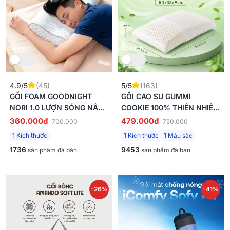
So sánh
So sánh
4.9/5
(45)
5/5
(163)
GỐI FOAM GOODNIGHT
GỐI CAO SU GUMMI
NORI 1.0 LƯỢN SÓNG NÂNG
COOKIE 100% THIÊN NHIÊN
ĐỠ CỔ VAI GÁY
NÂNG ĐỠ, GIẢM CĂNG CƠ
360.000đ
479.000đ
700.000
750.000
1 Kích thước
1 Kích thước
1 Màu sắc
1736
9453
sản phẩm đã bán
sản phẩm đã bán
-26%
-41%