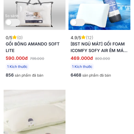
So sánh
So sánh
0/5
(0)
4.9/5
(12)
GỐI BÔNG AMANDO SOFT
[BST NGỦ MÁT] GỐI FOAM
LITE
ICOMFY SOFY AIR ÊM MÁT
CHỐNG NÓNG
590.000đ
469.000đ
799.000
800.000
1 Kích thước
1 Kích thước
856
6468
sản phẩm đã bán
sản phẩm đã bán
Mới