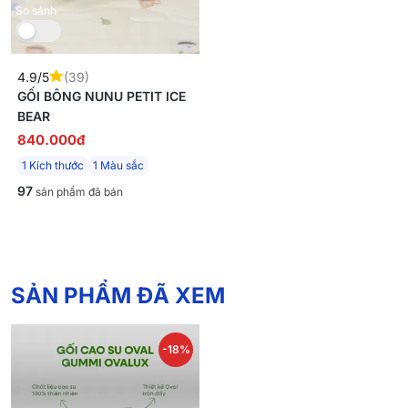
So sánh
4.9/5
(39)
GỐI BÔNG NUNU PETIT ICE
BEAR
840.000đ
1 Kích thước
1 Màu sắc
97
sản phẩm đã bán
SẢN PHẨM ĐÃ XEM
-18%