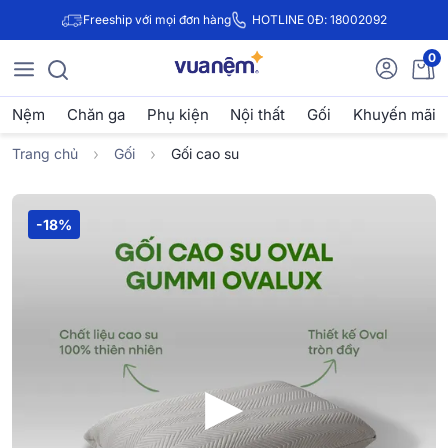
Freeship với mọi đơn hàng
HOTLINE 0Đ: 18002092
0
Nệm
Chăn ga
Phụ kiện
Nội thất
Gối
Khuyến mãi
Trang chủ
Gối
Gối cao su
-18%
▶