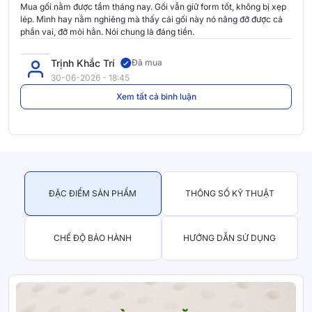
Mua gối nằm được tầm tháng nay. Gối vẫn giữ form tốt, không bị xẹp
lép. Mình hay nằm nghiêng mà thấy cái gối này nó nâng đỡ được cả
phần vai, đỡ mỏi hẳn. Nói chung là đáng tiền.
Trịnh Khắc Trí
Đã mua
30-06-2026 - 18:45
Xem tất cả bình luận
ĐẶC ĐIỂM SẢN PHẨM
THÔNG SỐ KỸ THUẬT
CHẾ ĐỘ BẢO HÀNH
HƯỚNG DẪN SỬ DỤNG