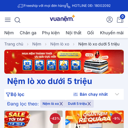
Freeship với mọi đơn hàng
HOTLINE 0Đ: 18002092
0
Nệm
Chăn ga
Phụ kiện
Nội thất
Gối
Khuyến mãi
Trang chủ
Nệm
Nệm lò xo
Nệm lò xo dưới 5 triệu
Nệm lò xo dưới 5 triệu
Bộ lọc
Đang lọc theo:
Nệm lò xo
Dưới 5 triệu
-43%
-9%