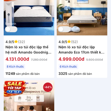
So sánh
So sánh
4.9/5
(32)
4.9/5
(52)
Nệm lò xo túi độc lập thế
Nệm lò xo túi độc lập
hệ mới Amando Goodnight
Amando Eco 17cm thiết kế
Magic nâng đỡ êm ái 20cm
nhỏ gọn
4.131.000đ
4.999.000đ
7.260.000đ
5.500.000đ
8 Kích thước
6 Kích thước
11249
3325
sản phẩm đã bán
sản phẩm đã bán
-44%