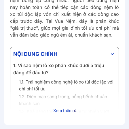
nệm bông ép cứng nhắc, người tiêu dùng hiện
nay hoàn toàn có thể tiếp cận các dòng nệm lò
xo túi độc lập vốn chỉ xuất hiện ở các dòng cao
cấp trước đây. Tại Vua Nệm, đây là phân khúc
"giá trị thực", giúp mọi gia đình tối ưu chi phí mà
vẫn đảm bảo giấc ngủ êm ái, chuẩn khách sạn.
NỘI DUNG CHÍNH
1. Vì sao nệm lò xo phân khúc dưới 5 triệu
đáng để đầu tư?
1.1. Trải nghiệm công nghệ lò xo túi độc lập với
chi phí tối ưu
1.2. Diện mạo sang trọng, bồng bềnh chuẩn
khách sạn
Xem thêm
1.3. Khả năng thông thoáng khí tự nhiên vượt
trội
2. Top mẫu nệm lò xo dưới 5 triệu tốt nhất tại