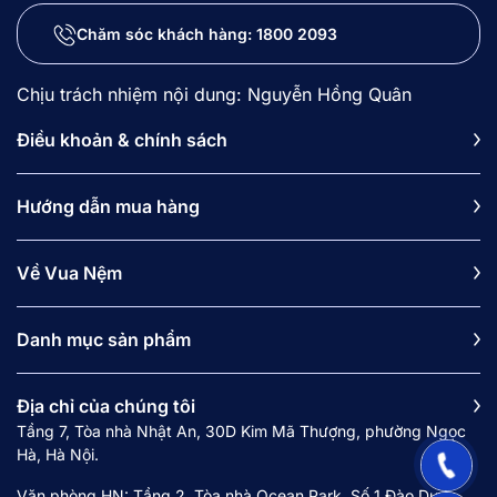
giường
Chăm sóc khách hàng:
1800 2093
4.3. Quan sát chất lượng vải bọc và đường viền
nệm
Chịu trách nhiệm nội dung: Nguyễn Hồng Quân
5. Các câu hỏi thường gặp về nệm lò xo dưới 5
triệu (FAQs)
Điều khoản & chính sách
5.1. Với ngân sách dưới 5 triệu, tôi nên chọn
nệm lò xo hay nệm bông ép?
Hướng dẫn mua hàng
5.2. Nệm lò xo giá rẻ có hay phát ra tiếng kêu
"cót két" khi xoay người không?
Về Vua Nệm
5.3. Khả năng cách ly chuyển động của nệm lò
xo túi dưới 5 triệu như thế nào?
Danh mục sản phẩm
5.4. Tôi nên chọn Amando Elite Original hay
Goodnight SleepWave Hybrid?
5.5. Mùa hè nằm nệm lò xo giá rẻ có bị nóng
Địa chỉ của chúng tôi
lưng không?
Tầng 7, Tòa nhà Nhật An, 30D Kim Mã Thượng, phường Ngọc
Hà, Hà Nội.
Văn phòng HN: Tầng 2, Tòa nhà Ocean Park, Số 1 Đào Duy