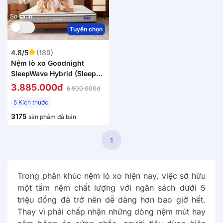
So sánh
Tuyển chọn
4.8/5
(189)
Nệm lò xo Goodnight
SleepWave Hybrid (Sleep
Wave 4.0) giảm tiếng ồn
3.885.000đ
6.900.000đ
dày 20cm
5 Kích thước
3175
sản phẩm đã bán
1
Trong phân khúc nệm lò xo hiện nay, việc sở hữu
một tấm nệm chất lượng với ngân sách dưới 5
triệu đồng đã trở nên dễ dàng hơn bao giờ hết.
Thay vì phải chấp nhận những dòng nệm mút hay