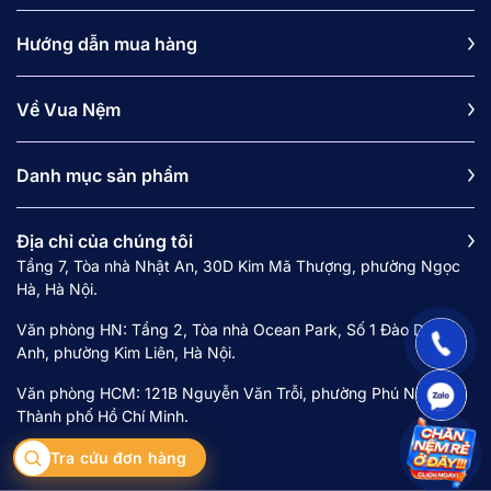
4.2. Chú trọng khả năng thoát khí
4.3. Uy tín thương hiệu, thời gian bảo hành
Hướng dẫn mua hàng
5. Ưu đãi dành khách hàng mua sắm tại Vua
Nệm
Về Vua Nệm
6. Các câu hỏi thường gặp (FAQs)
6.1. Nệm foam 10 triệu nằm có bị nóng không?
Danh mục sản phẩm
6.2. Tại sao nệm Aeroflow lại có giá cao hơn
các dòng khác?
Địa chỉ của chúng tôi
6.3. Nệm foam dưới 10 triệu có nằm được cho
Tầng 7, Tòa nhà Nhật An, 30D Kim Mã Thượng, phường Ngọc
người già không?
Hà, Hà Nội.
Văn phòng HN: Tầng 2, Tòa nhà Ocean Park, Số 1 Đào Duy
1. Vì sao nệm foam phân khúc 5 -
Anh, phường Kim Liên, Hà Nội.
10 triệu là sự lựa chọn tối ưu?
Văn phòng HCM: 121B Nguyễn Văn Trỗi, phường Phú Nhuận,
Thành phố Hồ Chí Minh.
Khác với phân khúc giá rẻ, nệm foam tầm trung
mang đến sự đột phá về cấu trúc vật liệu và khả
Tra cứu đơn hàng
năng cá nhân hóa trải nghiệm người dùng: