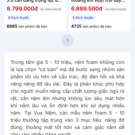
3.0 cân bằng trọng lực dày
thoáng khí vượt trội dày
18cm
12cm
8.799.000đ
6.899.500đ
15.799.000đ
13.799.000đ
8 Kích thước
5 Kích thước
8985
4735
sản phẩm đã bán
sản phẩm đã bán
1
Trong tầm giá 5 - 10 triệu, nệm foam không còn
là lựa chọn “cơ bản” mà đã bước sang nhóm sản
phẩm tối ưu hơn về cấu trúc, độ đàn hồi và khả
năng nâng đỡ lâu dài. Đây là phân khúc phù hợp
cho người muốn nâng cấp chất lượng giấc ngủ rõ
rệt, cần nệm êm nhưng không lún sâu, mát hơn
khi nằm lâu và ổn định hơn khi sử dụng nhiều
năm. Tại Vua Nệm, các mẫu nệm foam 5 - 10
triệu thường tập trung vào 3 mục tiêu: nâng đỡ
đúng, thoáng mát tốt hơn và cảm giác nằm dễ
chịu cho nhiều dáng người.