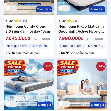
So sánh
So sánh
Tặng Quà
Giảm Sâu
4.9/5
(405)
4.9/5
(216)
Nệm foam Comfy Cloud
Nệm foam Kikoo Mát Lạnh
2.0 siêu đàn hồi dày 15cm
Goodnight Active Hybrid
Từ Đức
7.645.000đ
7.990.000đ
15.290.000đ
11.900.000đ
Nệm quốc dân
8 Kích thước
Kikoo Siêu Làm Mát
5 Kích thước
26110
24076
sản phẩm đã bán
sản phẩm đã bán
-21%
-24%
So sánh
So sánh
Đồng giá
Đồng giá