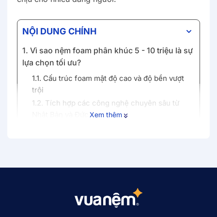
NỘI DUNG CHÍNH
1. Vì sao nệm foam phân khúc 5 - 10 triệu là sự
lựa chọn tối ưu?
1.1. Cấu trúc foam mật độ cao và độ bền vượt
trội
1.2. Tích hợp các công nghệ chuyên sâu từ
Nhật Bản và Đức
Xem thêm
1.3. Khả năng điều hòa thân nhiệt và kháng
khuẩn chủ động
2. Top mẫu nệm foam 5 - 10 triệu đáng mua
nhất tại Vua Nệm
2.1. Nệm foam công nghệ Đức Goodnight
Active Hybrid
2.2. Nệm foam iComfy Coolax Plus