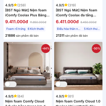
4.9/5
(259)
4.9/5
(319)
[BST Ngủ Mát] Nệm foam
[BST Ngủ Mát] Nệm foam
iComfy Coolax Plus Băng
iComfy Coolax đa tầng
Lạnh Đa Tầng Dày 20cm
thoáng mát, massage thư
9.411.000đ
6.411.000đ
11.850.000đ
8.450.000đ
giãn dày 15cm
Foam rổ trứng
6 Kích thước
Điều hòa thân nhiệt
5 Kích thước
21886
21311
sản phẩm đã bán
sản phẩm đã bán
-44%
-50%
So sánh
So sánh
4.9/5
(64)
4.9/5
(61)
Nệm foam Comfy Cloud
Nệm foam Comfy Cloud 1.0