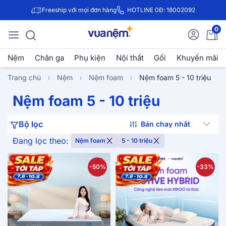
Freeship với mọi đơn hàng
HOTLINE 0Đ: 18002092
0
Nệm
Chăn ga
Phụ kiện
Nội thất
Gối
Khuyến mãi
Trang chủ
Nệm
Nệm foam
Nệm foam 5 - 10 triệu
Nệm foam 5 - 10 triệu
Bộ lọc
Đang lọc theo:
Nệm foam
5 - 10 triệu
-50%
-33%