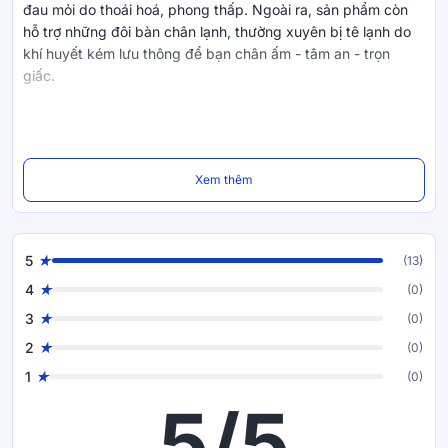
đau mỏi do thoái hoá, phong thấp. Ngoài ra, sản phẩm còn
hỗ trợ những đôi bàn chân lạnh, thường xuyên bị tê lạnh do
khí huyết kém lưu thông để bạn chân ấm - tâm an - trọn
giấc.
Xem thêm
5
(13)
4
(0)
3
(0)
2
(0)
1
(0)
5/5