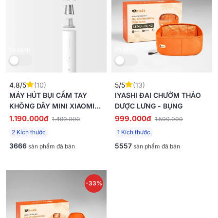
So sánh
So sánh
4.8/5
(10)
5/5
(13)
MÁY HÚT BỤI CẦM TAY
IYASHI ĐAI CHƯỜM THẢO
KHÔNG DÂY MINI XIAOMI
DƯỢC LƯNG - BỤNG
BHR4562GL
1.190.000đ
999.000đ
1.490.000
1.500.000
2 Kích thước
1 Kích thước
3666
5557
sản phẩm đã bán
sản phẩm đã bán
-33%