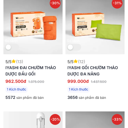
-30%
-31%
So sánh
So sánh
5/5
(13)
5/5
(12)
IYASHI ĐAI CHƯỜM THẢO
IYASHI GỐI CHƯỜM THẢO
DƯỢC ĐẦU GỐI
DƯỢC ĐA NĂNG
962.500đ
999.000đ
1.375.000
1.437.500
1 Kích thước
1 Kích thước
5572
3656
sản phẩm đã bán
sản phẩm đã bán
-20%
-33%