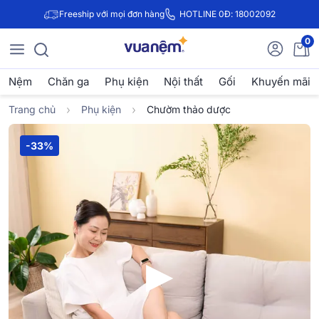
Freeship với mọi đơn hàng
HOTLINE 0Đ: 18002092
0
Nệm
Chăn ga
Phụ kiện
Nội thất
Gối
Khuyến mãi
Trang chủ
Phụ kiện
Chườm thảo dược
-33%
▶