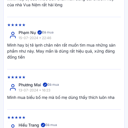
dài.
của nhà Vua Nệm rất hài lòng
Thiết kế cho sử dụng hàng ngày
Phạm Nụ
Đã mua
Không cầu kỳ như dùng các liệu pháp ngâm chân hay phức
15-07-2024 • 22:46
tạp như đi spa massage bấm huyệt, Đai chườm bàn chân
Mình hay bị tê lạnh chân nên rất muốn tìm mua những sản
được thiết kế sẵn dạng túi. Bạn chỉ cần đeo lên bàn chân, kết
phẩm như này. May mắn là dùng rất hiệu quả, xứng đáng
nối nguồn điện và lựa chọn chế độ nhiệt phù hợp và sử dụng
đồng tiền
hàng ngày!
Phương Mai
Đã mua
13-07-2024 • 16:23
Mình mua biếu bố mẹ mà bố mẹ dùng thấy thích luôn nha
Thương hiệu sản phẩm
Thương hiệu Iyashi - Liệu pháp “chữa lành” từ thiên nhiên
Lành tính, hiệu quả, lâu dài - đó là ba yếu tố quan trọng được
Hiếu Trang
Đã mua