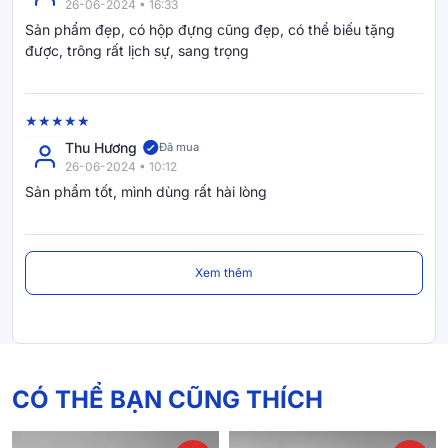
26-06-2024 • 16:33
Sản phẩm đẹp, có hộp đựng cũng đẹp, có thể biếu tặng
được, trông rất lịch sự, sang trọng
Đến nay, Vua Nệm đã sở hữu hơn 150 cửa hàng trải dài từ
Bắc tới Nam, phân phối nhiều thương hiệu nệm trong nước và
hàng đầu thế giới như : Serta, Dunlopillo, Aeroflow, Tempur,
Amando, Liên Á, Kim Cương, Gummi, Goodnight,…
Thu Hương
Đã mua
26-06-2024 • 10:12
Sản phẩm tốt, mình dùng rất hài lòng
Xem thêm
CÓ THỂ BẠN CŨNG THÍCH