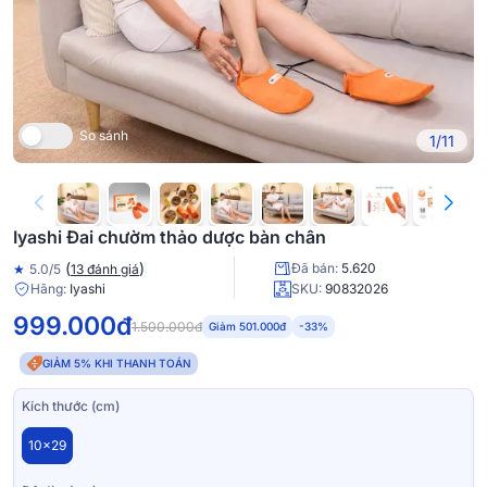
So sánh
1/11
Iyashi Đai chườm thảo dược bàn chân
(
)
Đã bán:
5.620
★
5.0/5
13 đánh giá
Hãng:
Iyashi
SKU:
90832026
999.000đ
1.500.000đ
Giảm 501.000đ
-33%
GIẢM 5% KHI THANH TOÁN
Kích thước (cm)
10x29