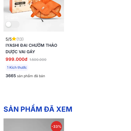
So sánh
5/5
(13)
IYASHI ĐAI CHƯỜM THẢO
DƯỢC VAI GÁY
999.000đ
1.500.000
1 Kích thước
3665
sản phẩm đã bán
SẢN PHẨM ĐÃ XEM
-33%