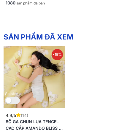
1080
sản phẩm đã bán
SẢN PHẨM ĐÃ XEM
-15%
So sánh
4.9/5
(14)
BỘ GA CHUN LỤA TENCEL
CAO CẤP AMANDO BLISS 4