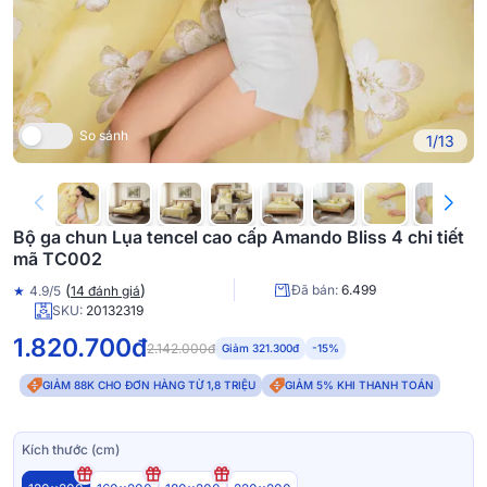
So sánh
1/13
Bộ ga chun Lụa tencel cao cấp Amando Bliss 4 chi tiết
mã TC002
(
)
Đã bán:
6.499
★
4.9/5
14 đánh giá
SKU:
20132319
1.820.700đ
2.142.000đ
Giảm 321.300đ
-15%
GIẢM 88K CHO ĐƠN HÀNG TỪ 1,8 TRIỆU
GIẢM 5% KHI THANH TOÁN
Kích thước (cm)