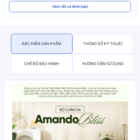
Xem tất cả bình luận
ĐẶC ĐIỂM SẢN PHẨM
THÔNG SỐ KỸ THUẬT
CHẾ ĐỘ BẢO HÀNH
HƯỚNG DẪN SỬ DỤNG