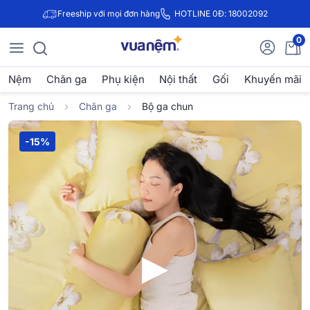
Freeship với mọi đơn hàng
HOTLINE 0Đ: 18002092
0
Nệm
Chăn ga
Phụ kiện
Nội thất
Gối
Khuyến mãi
Trang chủ
Chăn ga
Bộ ga chun
-15%
▶