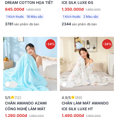
DREAM COTTON HỌA TIẾT
ICE SILK LUXE ĐS
945.000đ
1.350.000đ
1.890.000
1.890.000
1 Kích thước
18 Màu sắc
1 Kích thước
2 Màu sắc
3781
2344
sản phẩm đã bán
sản phẩm đã bán
-34%
-24%
Mới
So sánh
So sánh
5/5
(12)
4.9/5
(89)
CHĂN AMANDO AZAMI
CHĂN LÀM MÁT AMANDO
CÔNG NGHỆ LÀM MÁT
ICE SILK LUXE HT
1.290.000đ
1.490.000đ
1.950.000
1.950.000