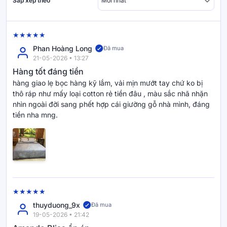
Sắp xếp theo
Phan Hoàng Long
Đã mua
21-05-2026 • 13:27
Hàng tốt đáng tiền
hàng giao lẹ bọc hàng kỹ lắm, vải mịn mướt tay chứ ko bị
thô ráp như mấy loại cotton rẻ tiền đâu , màu sắc nhã nhặn
nhìn ngoài đời sang phết hợp cái giường gỗ nhà mình, đáng
tiền nha mng.
thuyduong_9x
Đã mua
19-05-2026 • 21:42