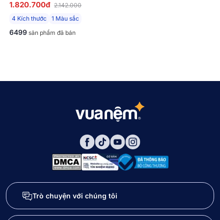
CHI TIẾT MÃ TC002
1.820.700đ
2.142.000
4 Kích thước
1 Màu sắc
6499
sản phẩm đã bán
Trò chuyện với chúng tôi