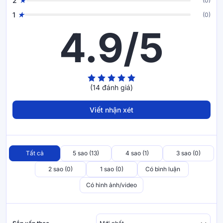
2
(0)
tín dụng (Visa, MasterCard). Với những phương thức thanh
1
(0)
toán trên, Vua Nệm mong muốn mang đến sự tiện lợi cho
4.9/5
khách hàng trong việc mua sắm.
(14 đánh giá)
Viết nhận xét
Tất cả
5 sao (13)
4 sao (1)
3 sao (0)
2 sao (0)
1 sao (0)
Có bình luận
Có hình ảnh/video