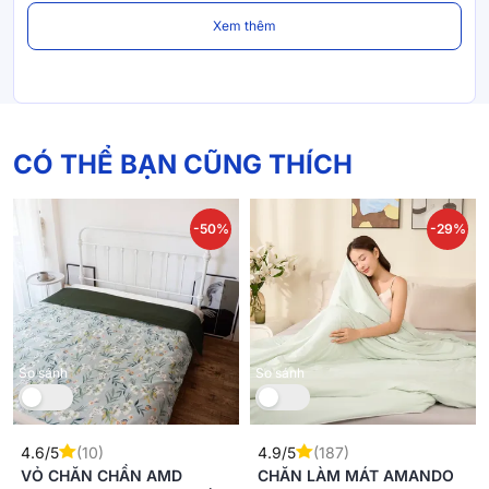
Xem thêm
CÓ THỂ BẠN CŨNG THÍCH
-50%
-29%
Mới
So sánh
So sánh
4.6/5
(10)
4.9/5
(187)
VỎ CHĂN CHẦN AMD
CHĂN LÀM MÁT AMANDO