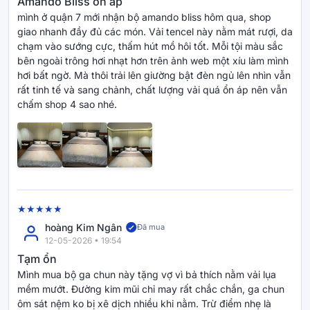
Amando Bliss ổn áp
mình ở quận 7 mới nhận bộ amando bliss hôm qua, shop
giao nhanh đầy đủ các món. Vải tencel này nằm mát rượi, da
chạm vào sướng cực, thấm hút mồ hôi tốt. Mỗi tội màu sắc
bên ngoài trông hơi nhạt hơn trên ảnh web một xíu làm mình
hơi bất ngờ. Mà thôi trải lên giường bật đèn ngủ lên nhìn vẫn
rất tinh tế và sang chảnh, chất lượng vải quá ổn áp nên vẫn
chấm shop 4 sao nhé.
hoàng Kim Ngân
Đã mua
12-05-2026 • 19:54
Tạm ổn
Mình mua bộ ga chun này tặng vợ vì bả thích nằm vải lụa
mềm mướt. Đường kim mũi chỉ may rất chắc chắn, ga chun
ôm sát nệm ko bị xê dịch nhiều khi nằm. Trừ điểm nhẹ là