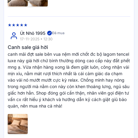
Út Nhỏ 1995
Đã mua
17-11-2025 • 12:30
Canh sale giá hời
canh mãi đợt sale bên vua nệm mới chốt đc bộ lagom tencel
luxe này giá hời chứ bình thường dòng cao cấp này đắt phết
mng ạ. Vừa nhận hàng xong là đem giặt luôn, công nhận vải
mịn xỉu, nằm mát rượi thích nhất là cái cảm giác da chạm
vào vải nó mướt mướt cực kỳ relax. Chồng mình hay nóng
trong người mà nằm con này còn khen thoáng lưng, ngủ sâu
giấc hơn hẳn. Shop đóng gói cẩn thận, nhân viên gọi điện tư
vấn cx rất hiểu ý khách và hướng dẫn kỹ cách giặt giũ bảo
quản, nên mua nha cả nhà!