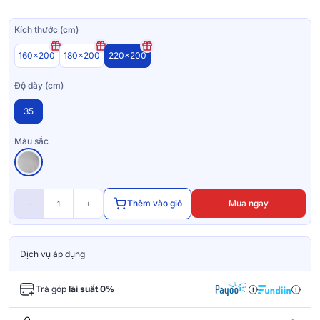
Kích thước (cm)
160x200
180x200
220x200
Độ dày (cm)
35
Màu sắc
−
+
Thêm vào giỏ
Mua ngay
Dịch vụ áp dụng
Trả góp
lãi suất 0%