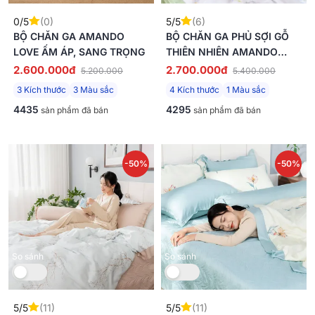
0/5
(0)
5/5
(6)
BỘ CHĂN GA AMANDO
BỘ CHĂN GA PHỦ SỢI GỖ
LOVE ẤM ÁP, SANG TRỌNG
THIÊN NHIÊN AMANDO
JAMILA 5 CHI TIẾT LC007
2.600.000đ
2.700.000đ
5.200.000
5.400.000
3 Kích thước
3 Màu sắc
4 Kích thước
1 Màu sắc
4435
4295
sản phẩm đã bán
sản phẩm đã bán
-50%
-50%
So sánh
So sánh
5/5
(11)
5/5
(11)