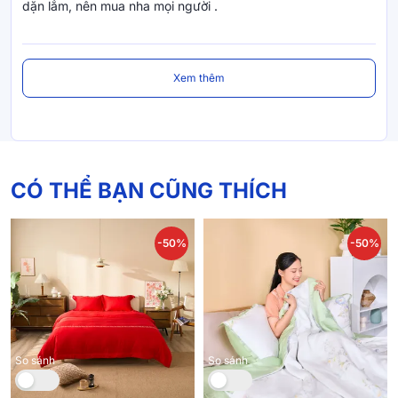
dặn lắm, nên mua nha mọi người .
Xem thêm
CÓ THỂ BẠN CŨNG THÍCH
-50%
-50%
So sánh
So sánh