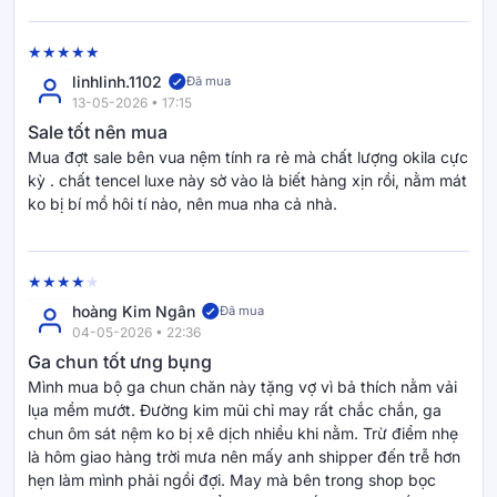
linhlinh.1102
Đã mua
13-05-2026 • 17:15
Sale tốt nên mua
Mua đợt sale bên vua nệm tính ra rẻ mà chất lượng okila cực
kỳ . chất tencel luxe này sờ vào là biết hàng xịn rồi, nằm mát
ko bị bí mồ hôi tí nào, nên mua nha cả nhà.
hoàng Kim Ngân
Đã mua
04-05-2026 • 22:36
Ga chun tốt ưng bụng
Mình mua bộ ga chun chăn này tặng vợ vì bả thích nằm vải
lụa mềm mướt. Đường kim mũi chỉ may rất chắc chắn, ga
chun ôm sát nệm ko bị xê dịch nhiều khi nằm. Trừ điểm nhẹ
là hôm giao hàng trời mưa nên mấy anh shipper đến trễ hơn
hẹn làm mình phải ngồi đợi. May mà bên trong shop bọc