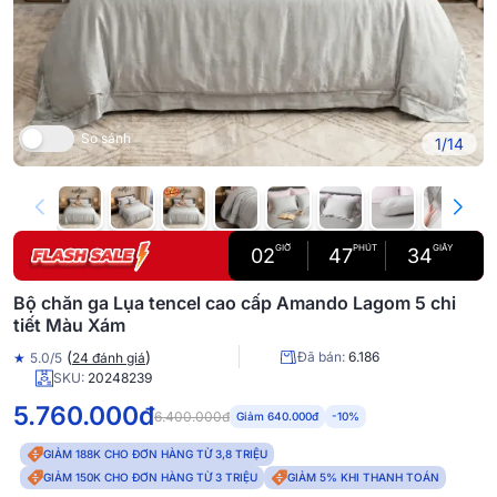
So sánh
1/14
GIỜ
PHÚT
GIÂY
02
47
33
Bộ chăn ga Lụa tencel cao cấp Amando Lagom 5 chi
tiết Màu Xám
(
)
Đã bán:
6.186
★
5.0/5
24 đánh giá
SKU:
20248239
5.760.000đ
6.400.000đ
Giảm 640.000đ
-10%
GIẢM 188K CHO ĐƠN HÀNG TỪ 3,8 TRIỆU
GIẢM 150K CHO ĐƠN HÀNG TỪ 3 TRIỆU
GIẢM 5% KHI THANH TOÁN