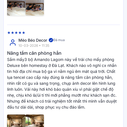
Mèo Béo Decor
Đã mua
10-03-2026 • 11:35
Nâng tầm căn phòng hẳn
Sắm mấy3 bộ Amando Lagom này về trải cho mấy phòng
Deluxe bên homestay ở Đà Lạt. Khách nào vô nghỉ cx nhắn
tin hỏi địa chỉ mua bộ ga vì nằm ngủ êm mát quá trời. Chất
lụa tencel cao cấp này đúng là nâng tầm căn phòng hẳn,
nhìn rất có gu và sang trọng, chụp ảnh decor lên hình lung
linh luôn. Vải này hơi khó bảo quản xíu vì phải giặt chế độ
nhẹ, chịu khó là/ủi tí thì mới phẳng mướt như khách sạn đc.
Nhưng để khách có trải nghiệm tốt nhất thì mình vẫn duyệt
đầu tư dài dài, shop phục vụ chu đáo lắm.