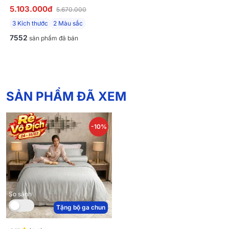
5 CHI TIẾT MÀU KEM/BE
5.103.000đ
5.670.000
3 Kích thước
2 Màu sắc
7552
sản phẩm đã bán
SẢN PHẨM ĐÃ XEM
-10%
So sánh
Tặng bộ ga chun