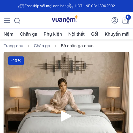
Freeship với mọi đơn hàng
HOTLINE 0Đ: 18002092
0
Nệm
Chăn ga
Phụ kiện
Nội thất
Gối
Khuyến mãi
Trang chủ
Chăn ga
Bộ chăn ga chun
-10%
▶