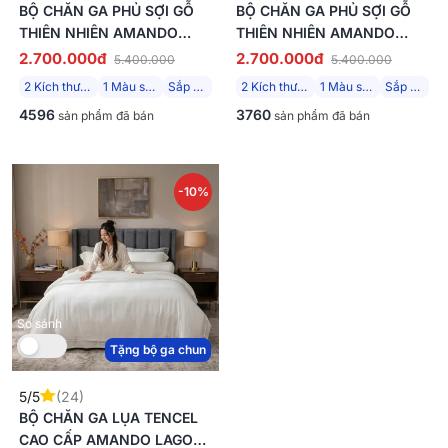
BỘ CHĂN GA PHỦ SỢI GỖ
BỘ CHĂN GA PHỦ SỢI GỖ
THIÊN NHIÊN AMANDO
THIÊN NHIÊN AMANDO
JAMILA 5 CHI TIẾT LC001
JAMILA 5 CHI TIẾT LC002
2.700.000đ
2.700.000đ
5.400.000
5.400.000
2 Kích thước
1 Màu sắc
Sắp về
2 Kích thước
1 Màu sắc
Sắp về
4596
3760
sản phẩm đã bán
sản phẩm đã bán
-10%
So sánh
Tặng bộ ga chun
5/5
(24)
BỘ CHĂN GA LỤA TENCEL
CAO CẤP AMANDO LAGOM