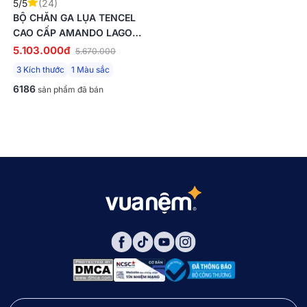
5/5
(24)
BỘ CHĂN GA LỤA TENCEL
CAO CẤP AMANDO LAGOM
5 CHI TIẾT MÀU XÁM
5.103.000đ
5.670.000
3 Kích thước
1 Màu sắc
6186
sản phẩm đã bán