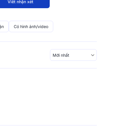
Viết nhận xét
ận
Có hình ảnh/video
 mang đến giấc ngủ đáng giá”, Vua Nệm thấu
thuần nghỉ ngơi, mà là khoảng thời gian tái
 và giữ gìn chất lượng sống mỗi ngày.
 sản phẩm xứng đáng với từng phút giây
nghiệm đáng giá và mức giá hợp lý. Từ hệ
c kênh online, đến chính sách dùng thử 120
 tận nơi, Vua Nệm luôn đặt khách hàng làm
n hành.
ột giấc ngủ riêng cần thấu hiểu và một chiếc
p. Đó là lý do chúng tôi luôn tiên phong trong
 sản phẩm và xây dựng hệ sinh thái phục vụ
sống.