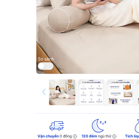
So sánh
Vận chuyển
0 đồng
120 đêm
ngủ thử
Tích lũ