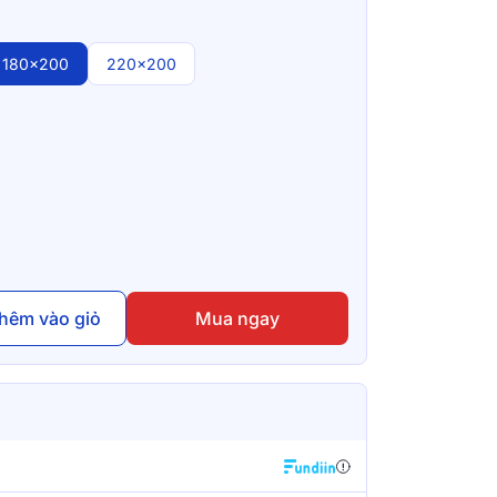
180x200
220x200
hêm vào giỏ
Mua ngay