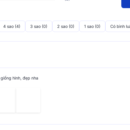
u, Amando đề cao sự tỉ mỉ và khắt
ho đến thiết kế để tôn vinh nét
u những sản phẩm
Amando
để cảm
4 sao (4)
3 sao (0)
2 sao (0)
1 sao (0)
Có bình lu
Về Vua Nệm
Với định vị thương hiệu “Bạn đời
hiểu rằng, giấc ngủ không chỉ đơn 
tạo năng lượng, phục hồi sức khỏe
Vua Nệm cam kết mang đến những
giống hình, đẹp nha
bạn nghỉ ngơi – chất lượng, trải 
thống showroom khắp cả nước, cá
đêm, dịch vụ giao hàng – lắp đặt
trung tâm trong mọi chiến lược vậ
Chúng tôi tin rằng mỗi người có m
nệm riêng được thiết kế để phù hợ
công nghệ giấc ngủ, đa dạng hóa
trọn vẹn cho từng giai đoạn cuộc 