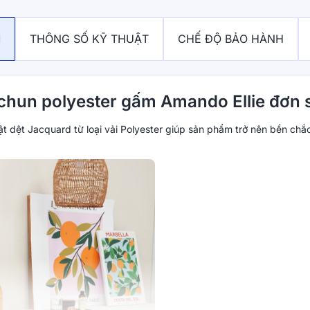
M
THÔNG SỐ KỸ THUẬT
CHẾ ĐỘ BẢO HÀNH
 chun polyester gấm Amando Ellie đơn s
t dệt Jacquard từ loại vải Polyester giúp sản phẩm trở nên bền c