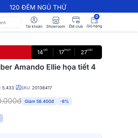
120 ĐÊM NGỦ THỬ
0
Giỏ hàng
Showroom
Tài khoản
ÊM club
GIỜ
PHÚT
GIÂY
14
17
26
ber Amando Ellie họa tiết 4
:
5.433
SKU:
20138417
0.000đ
Giảm 58.400đ
-8%
N