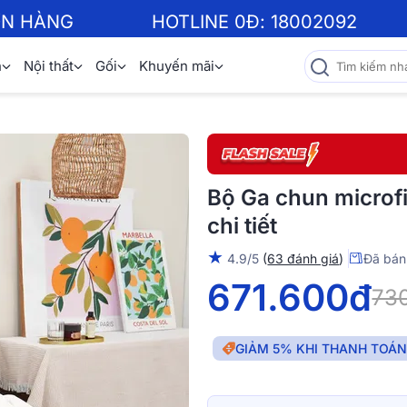
ƠN HÀNG
HOTLINE 0Đ:
18002092
n
Nội thất
Gối
Khuyến mãi
Bộ Ga chun microfi
chi tiết
★
4.9/5
(
63 đánh giá
)
Đã bán
671.600đ
73
GIẢM 5% KHI THANH TOÁ