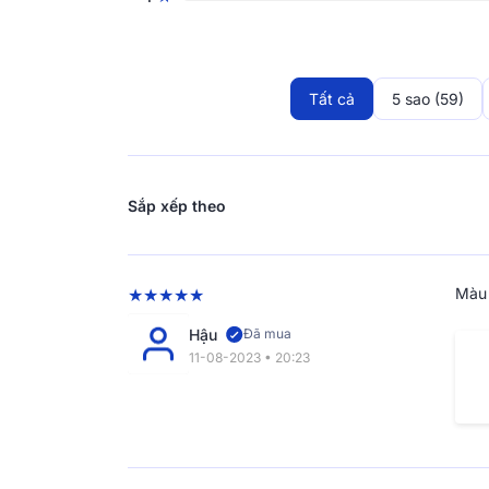
Thừa hưởng tinh túy từ di sản văn hóa châu Â
khe trong từng chất liệu, quy trình sản xuất c
thanh lịch, sang trọng vượt thời gian. Sở hữ
nhận "Giấc ngủ châu Âu" trong tầm nay.
Tất cả
5 sao (59)
Sắp xếp theo
Màu 
Hậu
Đã mua
11-08-2023 • 20:23