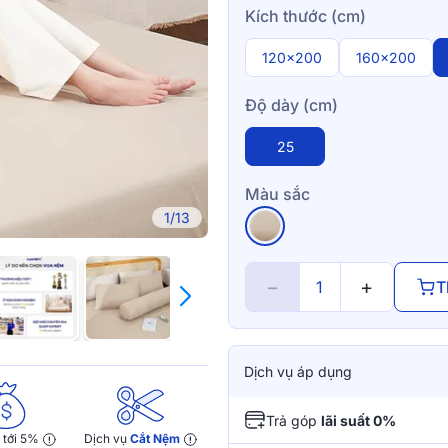
Kích thước (cm)
120x200
160x200
Độ dày (cm)
25
Màu sắc
1/13
−
+
T
Dịch vụ áp dụng
Trả góp
lãi suất 0%
y
tới 5%
Dịch vụ
Cắt Nệm