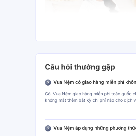
Câu hỏi thường gặp
Vua Nệm có giao hàng miễn phí khô
Có. Vua Nệm giao hàng miễn phí toàn quốc c
Chất liệu êm mềm, bền c
không mất thêm bất kỳ chi phí nào cho dịch 
Chất liệu: Vải Polyester Jacquard
Màu: Đơn sắc
Bộ sản phẩm bao gồm các lựa chọn:
Vua Nệm áp dụng những phương thức
Bộ kích thước 120x200cm gồm 03 chi ti