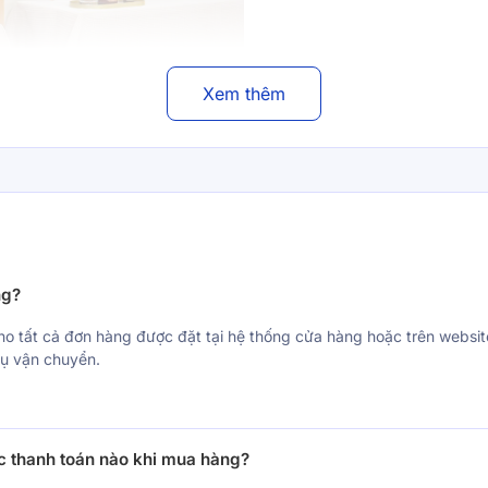
Xem thêm
ng?
ho tất cả đơn hàng được đặt tại hệ thống cửa hàng hoặc trên websi
hắc
vụ vận chuyển.
 thanh toán nào khi mua hàng?
ết: