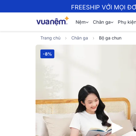
FREESHIP VỚI MỌI Đ
Nệm
Chăn ga
Phụ kiệ
Trang chủ
Chăn ga
Bộ ga chun
-8%
▶