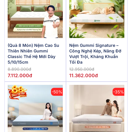
(Quà 8 Món) Nệm Cao Su
Nệm Gummi Signature –
Thiên Nhiên Gummi
Công Nghệ Kép, Nâng Đỡ
Classic Thế Hệ Mới Dày
Vượt Trội, Kháng Khuẩn
5/10/15cm
Tối Đa
8.890.000đ
12.950.000đ
7.112.000đ
11.362.000đ
-50%
-35%