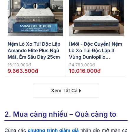
Nệm Lò Xo Túi Độc Lập
[Mới - Độc Quyền] Nệm
Amando Elite Plus Ngủ
Lò Xo Túi Độc Lập 3
Mát, Êm Sâu Dày 25cm
Vùng Dunlopillo
De.Stress Powerful
16.110.000đ
24.780.000đ
9.663.500đ
19.016.000đ
Xem Tất Cả
2. Mua càng nhiều – Quà càng to
Cùng các
chương trình giảm giá
nhân dịp mở màn cơ