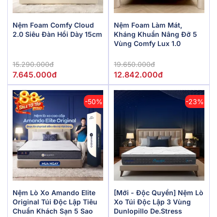
Nệm Foam Comfy Cloud
Nệm Foam Làm Mát,
2.0 Siêu Đàn Hồi Dày 15cm
Kháng Khuẩn Nâng Đỡ 5
Vùng Comfy Lux 1.0
15.290.000đ
19.650.000đ
7.645.000đ
12.842.000đ
-50%
-23%
Nệm Lò Xo Amando Elite
[Mới - Độc Quyền] Nệm Lò
Original Túi Độc Lập Tiêu
Xo Túi Độc Lập 3 Vùng
Chuẩn Khách Sạn 5 Sao
Dunlopillo De.Stress