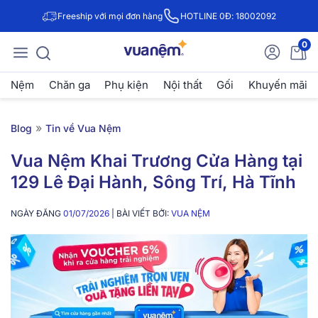
Freeship với mọi đơn hàng
HOTLINE 0Đ: 18002092
0
Nệm
Chăn ga
Phụ kiện
Nội thất
Gối
Khuyến mãi
»
Blog
Tin về Vua Nệm
Vua Nệm Khai Trương Cửa Hàng tại
129 Lê Đại Hành, Sông Trí, Hà Tĩnh
NGÀY ĐĂNG
01/07/2026
| BÀI VIẾT BỞI:
VUA NỆM