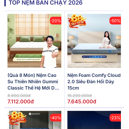
TOP NỆM BÁN CHẠY 2026
-20%
-50%
(Quà 8 Món) Nệm Cao
Nệm Foam Comfy Cloud
Su Thiên Nhiên Gummi
2.0 Siêu Đàn Hồi Dày
Classic Thế Hệ Mới Dày
15cm
5/10/15cm
8.890.000đ
15.290.000đ
7.112.000đ
7.645.000đ
-40%
-23%