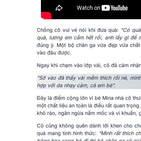
Chồng cô vui vẻ nói khi đưa quà:
“Có quà
quà, lương em cầm hết rồi, anh lấy gì để 
đúng ý. Một bộ chăn ga vừa đẹp vừa chất l
vào đâu được.
Ngay khi chạm vào lớp vải, cô đã cảm nhận
“Sờ vào đã thấy vải mềm thích rồi nè, mình 
hợp với da nhạy cảm, cả em bé”.
Đây là điểm cộng lớn vì bé Mina nhà cô thư
một chất liệu an toàn là điều rất quan trọ
khô ráo, ngăn ngừa nấm mốc và vi khuẩn, gi
Cô cũng không quên dành lời khen cho chồ
quà mang tính hình thức:
“Mình rất thích 
bông hoa xong bỏ đi thì bộ chăn ga sẽ gi