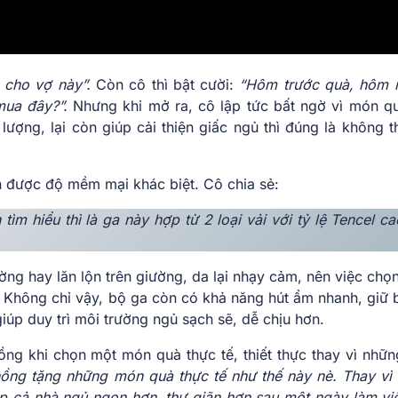
 cho vợ này”.
Còn cô thì bật cười:
“Hôm trước quà, hôm n
mua đây?”.
Nhưng khi mở ra, cô lập tức bất ngờ vì món q
ượng, lại còn giúp cải thiện giấc ngủ thì đúng là không t
 được độ mềm mại khác biệt. Cô chia sẻ:
tìm hiểu thì là ga này hợp từ 2 loại vải với tỷ lệ Tencel c
ờng hay lăn lộn trên giường, da lại nhạy cảm, nên việc chọ
ng. Không chỉ vậy, bộ ga còn có khả năng hút ẩm nhanh, giữ 
úp duy trì môi trường ngủ sạch sẽ, dễ chịu hơn.
ng khi chọn một món quà thực tế, thiết thực thay vì nhữ
chồng tặng những món quà thực tế như thế này nè. Thay vì
úp cả nhà ngủ ngon hơn, thư giãn hơn sau một ngày làm vi