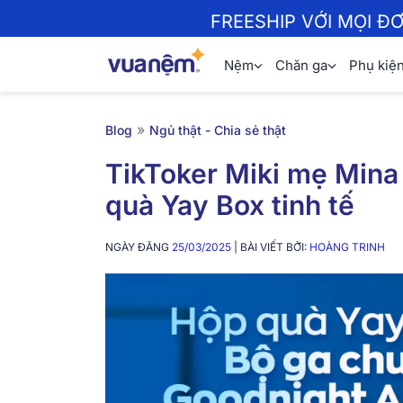
FREESHIP VỚI MỌI Đ
Nệm
Chăn ga
Phụ kiệ
»
Blog
Ngủ thật - Chia sẻ thật
TikToker Miki mẹ Mina 
quà Yay Box tinh tế
NGÀY ĐĂNG
25/03/2025
| BÀI VIẾT BỞI:
HOÀNG TRINH