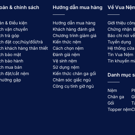
oản & chính sách
Hướng dẫn mua hàng
Về Vua Nệ
ản & Điều kiện
Hướng dẫn mua hàng
Giới thiệu côn
ch vận chuyển
Khách hàng đánh giá
Chứng nhận &
ch trả góp
Chương trình giảm giá
Báo chí nói 
ch đặt cọc/hủy/đổi/trả
Kiến thức nệm
Tuyển dụng
ch khách hàng thân thiết
Cách chọn nệm
Hệ thống cửa
ch bảo mật
Đánh giá nệm
Tin Vua Nệm
ch bảo hành
Vệ sinh nệm
Tin khuyến m
ch mua bán
Sử dụng nệm
ch đặt/cắt nệm
Kiến thức chăn ga gối
Danh mục 
thường gặp
Chăm sóc giấc ngủ
Công cụ tính giờ ngủ
Nệm
P
Chăn ga
G
Gối
T
Topper nệm
C