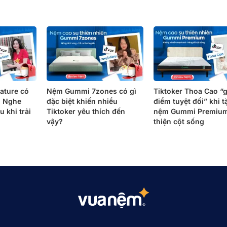
ature có
Nệm Gummi 7zones có gì
Tiktoker Thoa Cao “g
? Nghe
đặc biệt khiến nhiều
điểm tuyệt đối” khi 
u khi trải
Tiktoker yêu thích đến
nệm Gummi Premium
vậy?
thiện cột sống