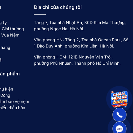
m
Địa chỉ của chúng tôi
g ty
Tầng 7, Tòa nhà Nhật An, 30D Kim Mã Thượng,
 Giải thưởng
phường Ngọc Hà, Hà Nội.
về Vua Nệm
Văn phòng HN: Tầng 2, Tòa nhà Ocean Park, Số
1 Đào Duy Anh, phường Kim Liên, Hà Nội.
 hàng
Văn phòng HCM: 121B Nguyễn Văn Trỗi,
ãi
phường Phú Nhuận, Thành phố Hồ Chí Minh.
sản phẩm
hụ kiện
iường
ấm bảo vệ nệm
hiếu điều hòa