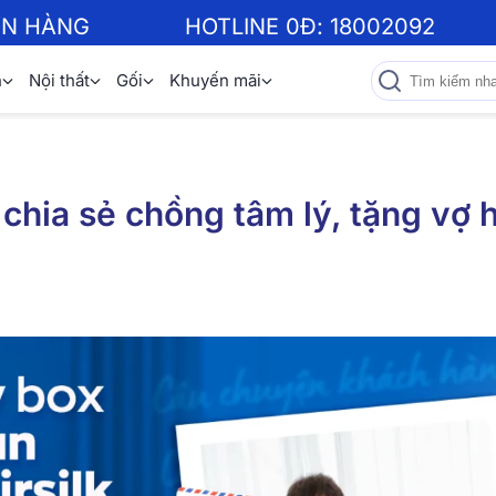
ƠN HÀNG
HOTLINE 0Đ:
18002092
n
Nội thất
Gối
Khuyến mãi
chia sẻ chồng tâm lý, tặng vợ 