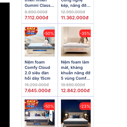
Gummi Classic
kép, nâng đỡ
thế hệ mới dày
vượt trội,
8.890.000đ
12.950.000đ
5/10/15cm
kháng khuẩn
7.112.000đ
11.362.000đ
tối đa
-50%
-35%
Nệm foam
Nệm foam làm
Comfy Cloud
mát, kháng
2.0 siêu đàn
khuẩn nâng đỡ
hồi dày 15cm
5 vùng Comfy
Lux 1.0
15.290.000đ
19.650.000đ
7.645.000đ
12.842.000đ
-50%
-23%