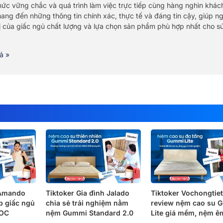
thức vững chắc và quá trình làm việc trực tiếp cùng hàng nghìn khác
ang đến những thông tin chính xác, thực tế và đáng tin cậy, giúp n
trị của giấc ngủ chất lượng và lựa chọn sản phẩm phù hợp nhất cho s
ả »
 Amando
Tiktoker Gia đình Jalado
Tiktoker Vochongtie
ấp giấc ngủ
chia sẻ trải nghiệm nằm
review nệm cao su 
KOC
nệm Gummi Standard 2.0
Lite giá mềm, nệm ê