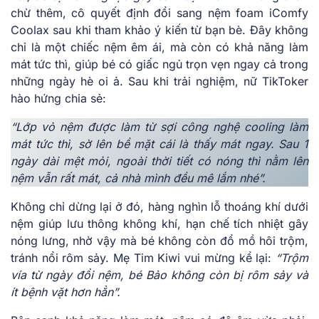
chừ thêm, cô quyết định đổi sang nệm foam iComfy
Coolax sau khi tham khảo ý kiến từ bạn bè. Đây không
chỉ là một chiếc nệm êm ái, mà còn có khả năng làm
mát tức thì, giúp bé có giấc ngủ trọn vẹn ngay cả trong
những ngày hè oi ả. Sau khi trải nghiệm, nữ TikToker
hào hứng chia sẻ:
“Lớp vỏ nệm được làm từ sợi công nghệ cooling làm
mát tức thì, sờ lên bề mặt cái là thấy mát ngay. Sau 1
ngày dài mệt mỏi, ngoài thời tiết có nóng thì nằm lên
nệm vẫn rất mát, cả nhà mình đều mê lắm nhé”.
Không chỉ dừng lại ở đó, hàng nghìn lỗ thoáng khí dưới
nệm giúp lưu thông không khí, hạn chế tích nhiệt gây
nóng lưng, nhờ vậy mà bé không còn đổ mồ hôi trộm,
tránh nổi rôm sảy. Mẹ Tim Kiwi vui mừng kể lại:
“Trộm
vía từ ngày đổi nệm, bé Bảo không còn bị rôm sảy và
ít bệnh vặt hơn hẳn”.