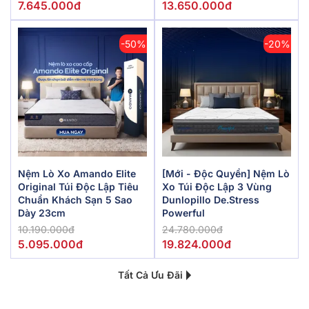
7.645.000đ
13.650.000đ
-50%
-20%
Nệm Lò Xo Amando Elite
[Mới - Độc Quyền] Nệm Lò
Original Túi Độc Lập Tiêu
Xo Túi Độc Lập 3 Vùng
Chuẩn Khách Sạn 5 Sao
Dunlopillo De.Stress
Dày 23cm
Powerful
10.190.000đ
24.780.000đ
5.095.000đ
19.824.000đ
Tất Cả Ưu Đãi