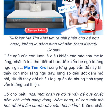
TikToker Mẹ Tim Kiwi tìm ra giải pháp cho bé ngủ
ngon, không lo nóng lưng với nệm foam iComfy
Coolax
Giấc ngủ của con luôn là điều khiến các bậc cha mẹ lo
lắng, nhất là khi thời tiết oi bức dễ khiến bé ngủ không
ngon giấc.
Mẹ Tim Kiwi
cũng từng gặp vấn đề này khi
thấy con mỗi sáng ngủ dậy, lưng áo đều ướt đẫm mồ
hôi, dù đã thay đổi nhiều loại quần áo nhưng tình trạng
vẫn không cải thiện.
Cô cho biết:
“Mãi mới nhận ra đó là vấn đề của chiếc
nệm nhà mình đang dùng. Nệm nóng, bí con toát mồ
hôi, dễ bị thấm ngược gây cảm bệnh lắm”
. Không chần