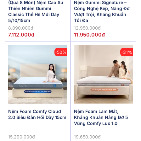
(Quà 8 Món) Nệm Cao Su
Nệm Gummi Signature –
Thiên Nhiên Gummi
Công Nghệ Kép, Nâng Đỡ
Classic Thế Hệ Mới Dày
Vượt Trội, Kháng Khuẩn
5/10/15cm
Tối Đa
8.890.000đ
12.950.000đ
7.112.000đ
11.950.000đ
-50%
-31%
Nệm Foam Comfy Cloud
Nệm Foam Làm Mát,
2.0 Siêu Đàn Hồi Dày 15cm
Kháng Khuẩn Nâng Đỡ 5
Vùng Comfy Lux 1.0
15.290.000đ
19.650.000đ