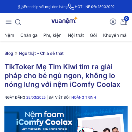
Freeship với mọi đơn hàng
HOTLINE 0Đ: 18002092
0
Nệm
Chăn ga
Phụ kiện
Nội thất
Gối
Khuyến mãi
»
Blog
Ngủ thật - Chia sẻ thật
TikToker Mẹ Tim Kiwi tìm ra giải
pháp cho bé ngủ ngon, không lo
nóng lưng với nệm iComfy Coolax
NGÀY ĐĂNG
25/03/2025
| BÀI VIẾT BỞI:
HOÀNG TRINH