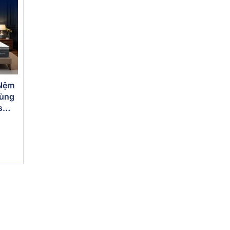
 Nệm
vùng
s