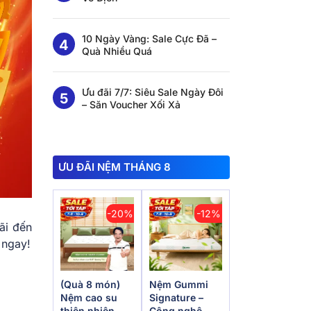
10 Ngày Vàng: Sale Cực Đã –
Quà Nhiều Quá
Ưu đãi 7/7: Siêu Sale Ngày Đôi
– Săn Voucher Xối Xả
ƯU ĐÃI NỆM THÁNG 8
-20%
-12%
ãi đến
 ngay!
(Quà 8 món)
Nệm Gummi
Nệm cao su
Signature –
thiên nhiên
Công nghệ