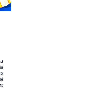
hư
iá
ảo
để
ức