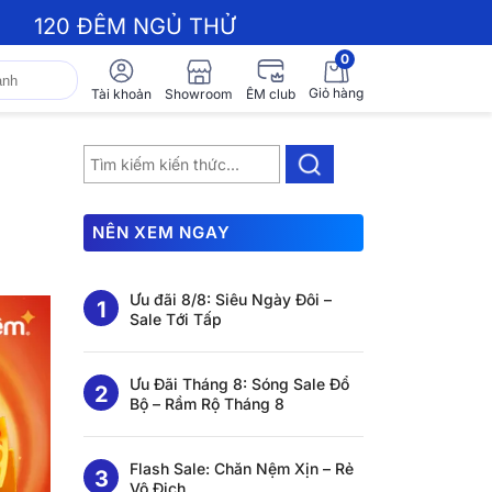
120 ĐÊM NGỦ THỬ
0
Giỏ hàng
Showroom
Tài khoản
ÊM club
NÊN XEM NGAY
Ưu đãi 8/8: Siêu Ngày Đôi –
Sale Tới Tấp
Ưu Đãi Tháng 8: Sóng Sale Đổ
Bộ – Rầm Rộ Tháng 8
Flash Sale: Chăn Nệm Xịn – Rẻ
Vô Địch