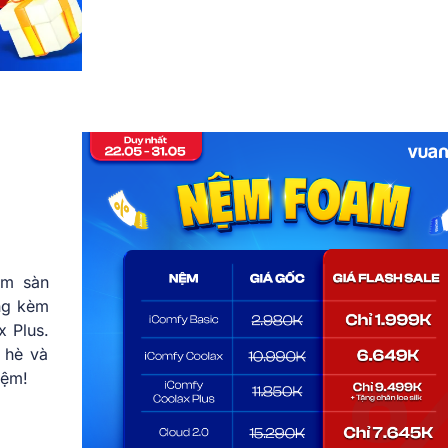
ạm sàn
ặng kèm
x Plus.
 hè và
iệm!