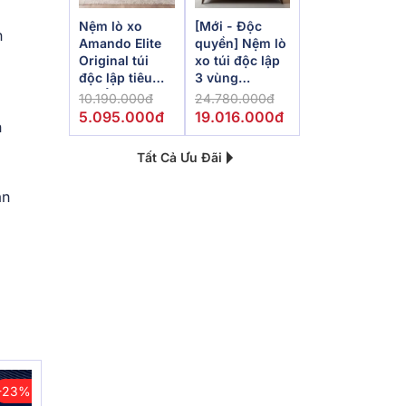
Nệm lò xo
[Mới - Độc
n
Amando Elite
quyền] Nệm lò
Original túi
xo túi độc lập
độc lập tiêu
3 vùng
chuẩn khách
Dunlopillo
10.190.000đ
24.780.000đ
sạn 5 sao dày
de.Stress
5.095.000đ
19.016.000đ
n
23cm
Powerful
Tất Cả Ưu Đãi
ần
-23%