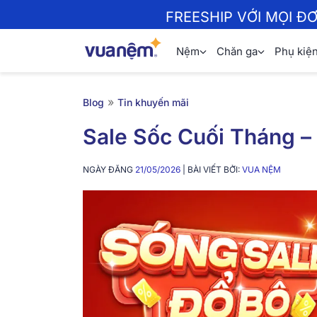
FREESHIP VỚI MỌI Đ
Nệm
Chăn ga
Phụ kiệ
»
Blog
Tin khuyến mãi
Sale Sốc Cuối Tháng –
NGÀY ĐĂNG
21/05/2026
| BÀI VIẾT BỞI:
VUA NỆM