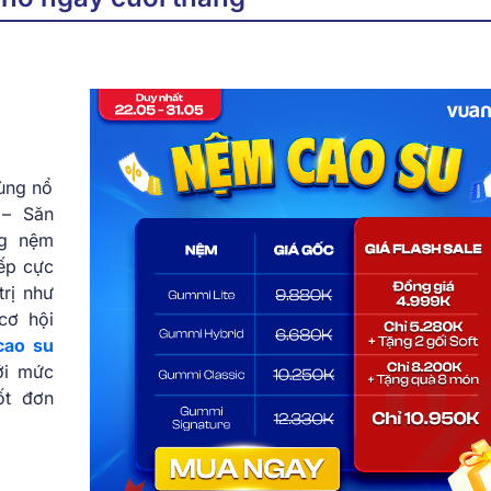
ùng nổ
 – Săn
ng nệm
iếp cực
trị như
cơ hội
cao su
ới mức
ốt đơn