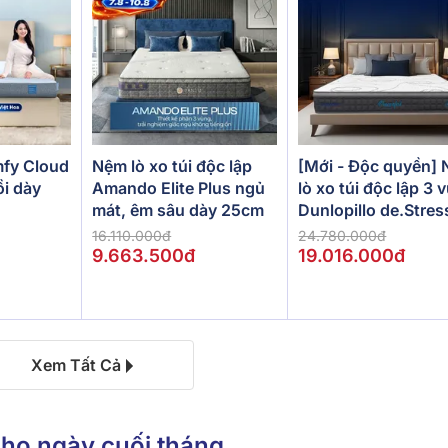
[Mới - Độc quyền]
fy Cloud
Nệm lò xo túi độc lập
lò xo túi độc lập 3 
ồi dày
Amando Elite Plus ngủ
Dunlopillo de.Stres
mát, êm sâu dày 25cm
Powerful
24.780.000đ
16.110.000đ
19.016.000đ
9.663.500đ
Xem Tất Cả
cho ngày cuối tháng