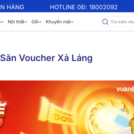
ƠN HÀNG
HOTLINE 0Đ:
18002092
n
Nội thất
Gối
Khuyến mãi
 Săn Voucher Xả Láng