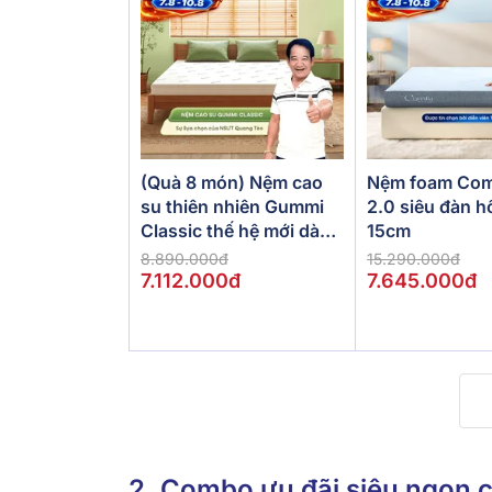
(Quà 8 món) Nệm cao
Nệm foam Com
su thiên nhiên Gummi
2.0 siêu đàn h
Classic thế hệ mới dày
15cm
5/10/15cm
8.890.000đ
15.290.000đ
7.112.000đ
7.645.000đ
2. Combo ưu đãi siêu ngon 