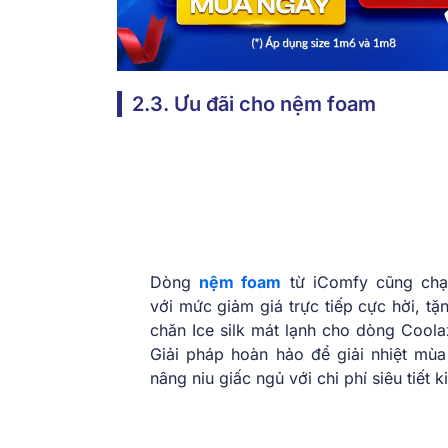
2.3. Ưu đãi cho nệm foam
Dòng
nệm foam
từ iComfy cũng ch
với mức giảm giá trực tiếp cực hời, t
chăn Ice silk mát lạnh cho dòng Coola
Giải pháp hoàn hảo để giải nhiệt mùa
nâng niu giấc ngủ với chi phí siêu tiết k