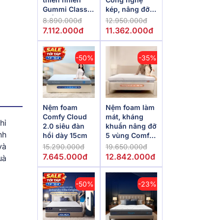
Gummi Classic
kép, nâng đỡ
thế hệ mới dày
vượt trội,
8.890.000đ
12.950.000đ
5/10/15cm
kháng khuẩn
7.112.000đ
11.362.000đ
tối đa
-50%
-35%
Nệm foam
Nệm foam làm
Comfy Cloud
mát, kháng
hỉ
2.0 siêu đàn
khuẩn nâng đỡ
nh
hồi dày 15cm
5 vùng Comfy
Lux 1.0
và
15.290.000đ
19.650.000đ
7.645.000đ
12.842.000đ
uà
-50%
-23%