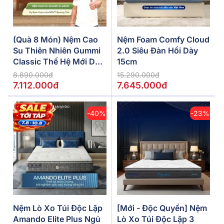
(Quà 8 Món) Nệm Cao
Nệm Foam Comfy Cloud
Su Thiên Nhiên Gummi
2.0 Siêu Đàn Hồi Dày
Classic Thế Hệ Mới Dày
15cm
5/10/15cm
8.890.000đ
15.290.000đ
7.112.000đ
7.645.000đ
-40%
-23%
Nệm Lò Xo Túi Độc Lập
[Mới - Độc Quyền] Nệm
Amando Elite Plus Ngủ
Lò Xo Túi Độc Lập 3