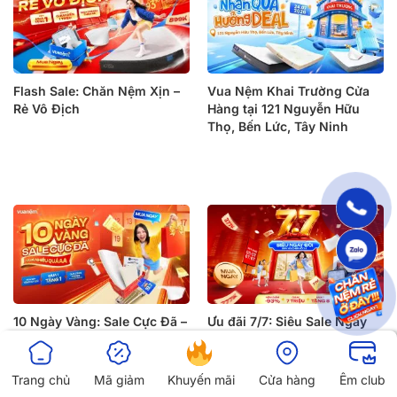
Flash Sale: Chăn Nệm Xịn –
Vua Nệm Khai Trường Cửa
Rẻ Vô Địch
Hàng tại 121 Nguyễn Hữu
Thọ, Bến Lức, Tây Ninh
10 Ngày Vàng: Sale Cực Đã –
Ưu đãi 7/7: Siêu Sale Ngày
Quà Nhiều Quá
Đôi – Săn Voucher Xối Xả
Trang chủ
Mã giảm
Khuyến mãi
Cửa hàng
Êm club