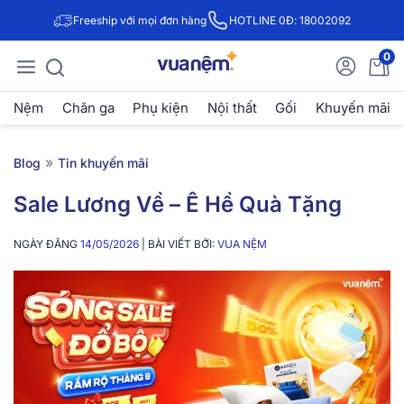
Freeship với mọi đơn hàng
HOTLINE 0Đ: 18002092
0
Nệm
Chăn ga
Phụ kiện
Nội thất
Gối
Khuyến mãi
»
Blog
Tin khuyến mãi
Sale Lương Về – Ê Hề Quà Tặng
NGÀY ĐĂNG
14/05/2026
| BÀI VIẾT BỞI:
VUA NỆM