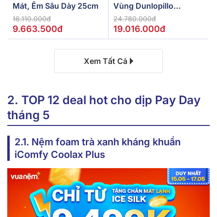
Mát, Êm Sâu Dày 25cm
Vùng Dunlopillo
De.Stress Powerful
16.110.000đ
24.780.000đ
9.663.500đ
19.016.000đ
Xem Tất Cả
2. TOP 12 deal hot cho dịp Pay Day
tháng 5
2.1. Nệm foam trà xanh kháng khuẩn
iComfy Coolax Plus