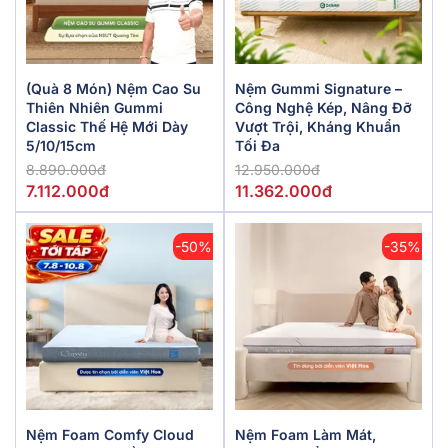
(Quà 8 Món) Nệm Cao Su
Nệm Gummi Signature –
Thiên Nhiên Gummi
Công Nghệ Kép, Nâng Đỡ
Classic Thế Hệ Mới Dày
Vượt Trội, Kháng Khuẩn
5/10/15cm
Tối Đa
8.890.000đ
12.950.000đ
7.112.000đ
11.362.000đ
-50%
-35%
Nệm Foam Comfy Cloud
Nệm Foam Làm Mát,