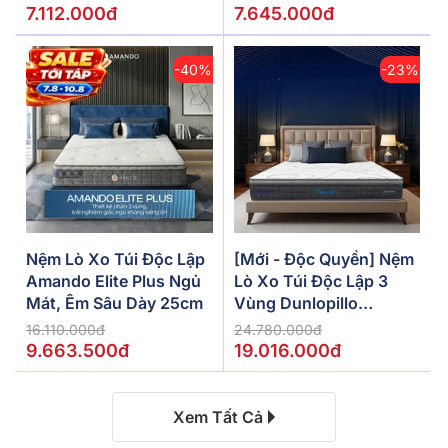
7.112.000đ
7.645.000đ
-40%
-23%
Nệm Lò Xo Túi Độc Lập
[Mới - Độc Quyền] Nệm
Amando Elite Plus Ngủ
Lò Xo Túi Độc Lập 3
Mát, Êm Sâu Dày 25cm
Vùng Dunlopillo
De.Stress Powerful
16.110.000đ
24.780.000đ
9.663.500đ
19.016.000đ
Xem Tất Cả