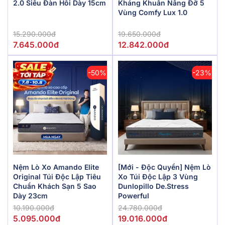
2.0 Siêu Đàn Hồi Dày 15cm
Kháng Khuẩn Nâng Đỡ 5
Vùng Comfy Lux 1.0
15.290.000đ
19.650.000đ
7.645.000đ
12.842.000đ
-50%
-23%
Nệm Lò Xo Amando Elite
[Mới - Độc Quyền] Nệm Lò
Original Túi Độc Lập Tiêu
Xo Túi Độc Lập 3 Vùng
Chuẩn Khách Sạn 5 Sao
Dunlopillo De.Stress
Dày 23cm
Powerful
10.190.000đ
24.780.000đ
5.095.000đ
19.016.000đ