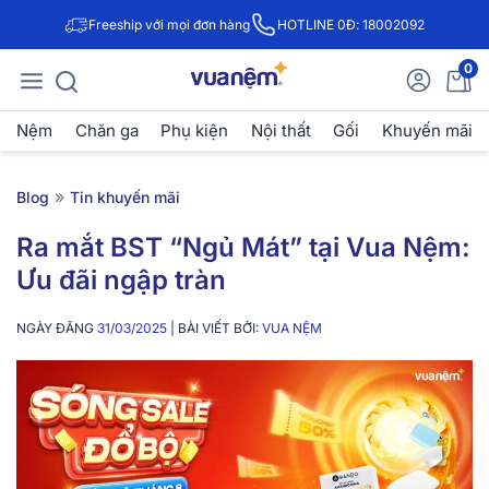
Freeship với mọi đơn hàng
HOTLINE 0Đ: 18002092
0
Nệm
Chăn ga
Phụ kiện
Nội thất
Gối
Khuyến mãi
»
Blog
Tin khuyến mãi
Ra mắt BST “Ngủ Mát” tại Vua Nệm:
Ưu đãi ngập tràn
NGÀY ĐĂNG
31/03/2025
| BÀI VIẾT BỞI:
VUA NỆM