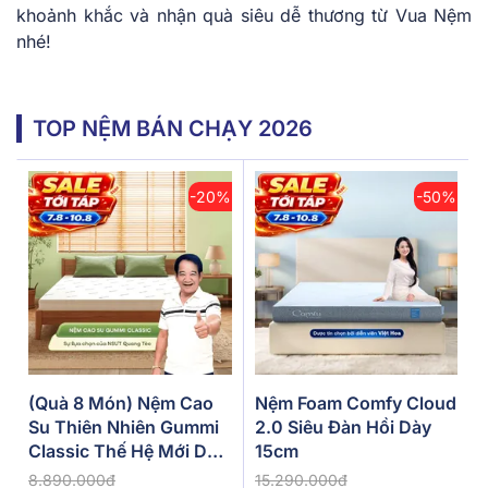
khoảnh khắc và nhận quà siêu dễ thương từ Vua Nệm
nhé!
TOP NỆM BÁN CHẠY 2026
-20%
-50%
(Quà 8 Món) Nệm Cao
Nệm Foam Comfy Cloud
Su Thiên Nhiên Gummi
2.0 Siêu Đàn Hồi Dày
Classic Thế Hệ Mới Dày
15cm
5/10/15cm
8.890.000đ
15.290.000đ