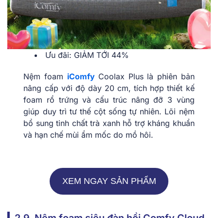
Ưu đãi: GIẢM TỚI 44%
Nệm foam
iComfy
Coolax Plus là phiên bản
nâng cấp với độ dày 20 cm, tích hợp thiết kế
foam rổ trứng và cấu trúc nâng đỡ 3 vùng
giúp duy trì tư thế cột sống tự nhiên. Lõi nệm
bổ sung tinh chất trà xanh hỗ trợ kháng khuẩn
và hạn chế mùi ẩm mốc do mồ hôi.
XEM NGAY SẢN PHẨM
2.9. Nệm foam siêu đàn hồi Comfy Cloud