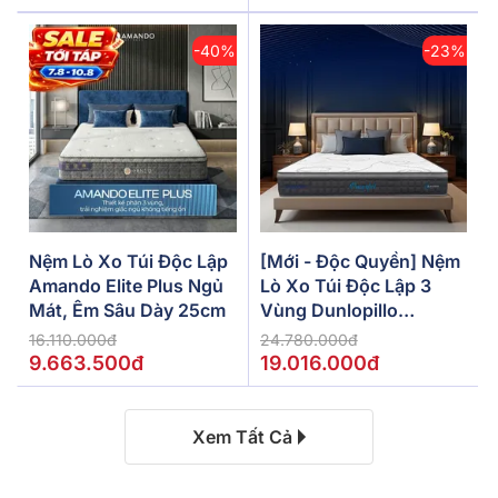
-40%
-23%
Nệm Lò Xo Túi Độc Lập
[Mới - Độc Quyền] Nệm
Amando Elite Plus Ngủ
Lò Xo Túi Độc Lập 3
Mát, Êm Sâu Dày 25cm
Vùng Dunlopillo
De.Stress Powerful
16.110.000đ
24.780.000đ
9.663.500đ
19.016.000đ
Xem Tất Cả