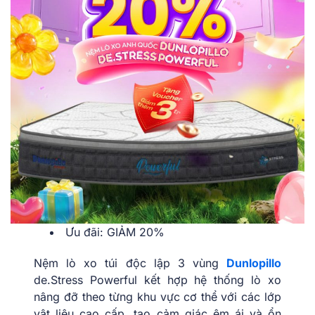
Ưu đãi: GIẢM 20%
Nệm lò xo túi độc lập 3 vùng
Dunlopillo
de.Stress Powerful kết hợp hệ thống lò xo
nâng đỡ theo từng khu vực cơ thể với các lớp
vật liệu cao cấp, tạo cảm giác êm ái và ổn