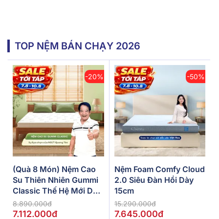
TOP NỆM BÁN CHẠY 2026
-20%
-50%
(Quà 8 Món) Nệm Cao
Nệm Foam Comfy Cloud
Su Thiên Nhiên Gummi
2.0 Siêu Đàn Hồi Dày
Classic Thế Hệ Mới Dày
15cm
5/10/15cm
8.890.000đ
15.290.000đ
7.112.000đ
7.645.000đ