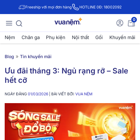
Freeship với mọi đơn hàng
HOTLINE 0Đ: 18002092
0
Nệm
Chăn ga
Phụ kiện
Nội thất
Gối
Khuyến mãi
»
Blog
Tin khuyến mãi
Ưu đãi tháng 3: Ngủ rạng rỡ – Sale
hết cỡ
NGÀY ĐĂNG
01/03/2026
| BÀI VIẾT BỞI:
VUA NỆM