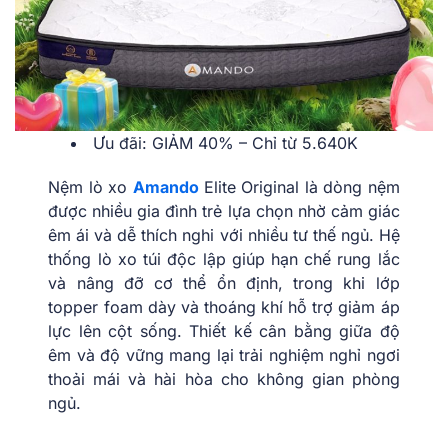
Ưu đãi: GIẢM 40% – Chỉ từ 5.640K
Nệm lò xo
Amando
Elite Original là dòng nệm
được nhiều gia đình trẻ lựa chọn nhờ cảm giác
êm ái và dễ thích nghi với nhiều tư thế ngủ. Hệ
thống lò xo túi độc lập giúp hạn chế rung lắc
và nâng đỡ cơ thể ổn định, trong khi lớp
topper foam dày và thoáng khí hỗ trợ giảm áp
lực lên cột sống. Thiết kế cân bằng giữa độ
êm và độ vững mang lại trải nghiệm nghỉ ngơi
thoải mái và hài hòa cho không gian phòng
ngủ.