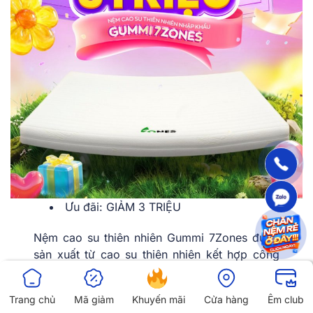
Ưu đãi: GIẢM 3 TRIỆU
Nệm cao su thiên nhiên Gummi 7Zones được
sản xuất từ cao su thiên nhiên kết hợp công
nghệ nâng đỡ 7 vùng, giúp phân bổ lực theo
từng khu vực cơ thể. Cấu trúc này hỗ trợ duy
Trang chủ
Mã giảm
Khuyến mãi
Cửa hàng
Êm club
trì tư thế cột sống tự nhiên và tạo cảm giác