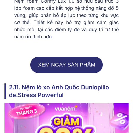
Nệm foam Comfy Lux 1.0 sở hữu cấu trúc 3
lớp foam cao cấp kết hợp hệ thống nâng đỡ 5
vùng, giúp phân bổ áp lực theo từng khu vực
cơ thể. Thiết kế này hỗ trợ giảm cảm giác
nhức mỏi tại các điểm tỳ đè và duy trì tư thế
nằm ổn định hơn.
XEM NGAY SẢN PHẨM
2.11. Nệm lò xo Anh Quốc Dunlopillo
de.Stress Powerful